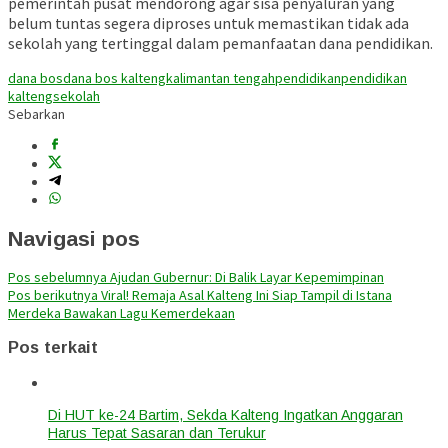
pemerintah pusat mendorong agar sisa penyaluran yang
belum tuntas segera diproses untuk memastikan tidak ada
sekolah yang tertinggal dalam pemanfaatan dana pendidikan.
dana bos
dana bos kalteng
kalimantan tengah
pendidikan
pendidikan
kalteng
sekolah
Sebarkan
Navigasi pos
Pos sebelumnya
Ajudan Gubernur: Di Balik Layar Kepemimpinan
Pos berikutnya
Viral! Remaja Asal Kalteng Ini Siap Tampil di Istana
Merdeka Bawakan Lagu Kemerdekaan
Pos terkait
Di HUT ke-24 Bartim, Sekda Kalteng Ingatkan Anggaran
Harus Tepat Sasaran dan Terukur