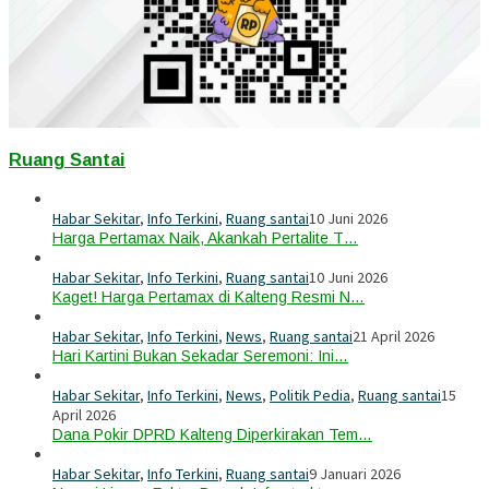
Ruang Santai
Habar Sekitar
,
Info Terkini
,
Ruang santai
10 Juni 2026
Harga Pertamax Naik, Akankah Pertalite T…
Habar Sekitar
,
Info Terkini
,
Ruang santai
10 Juni 2026
Kaget! Harga Pertamax di Kalteng Resmi N…
Habar Sekitar
,
Info Terkini
,
News
,
Ruang santai
21 April 2026
Hari Kartini Bukan Sekadar Seremoni: Ini…
Habar Sekitar
,
Info Terkini
,
News
,
Politik Pedia
,
Ruang santai
15
April 2026
Dana Pokir DPRD Kalteng Diperkirakan Tem…
Habar Sekitar
,
Info Terkini
,
Ruang santai
9 Januari 2026