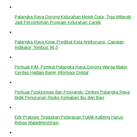
Palangka Raya Dorong Kelurahan Melek Data, Tiga Wilayah
Jadi Percontohan Program Kelurahan Cantik
Palangka Raya Kejar Predikat Kota Antikorupsi, Capaian
Indikator Tembus 96,5
Perkuat KIM, Pemkot Palangka Raya Dorong Warga Makin
Cerdas Hadapi Banjir Informasi Digital
Perkuat Puskesmas dan Posyandu, Dinkes Palangka Raya
Bidik Penurunan Risiko Kematian Ibu dan Bayi
Edy Pratowo Tegaskan Pelayanan Publik Kalteng Harus
Bebas Maladministrasi