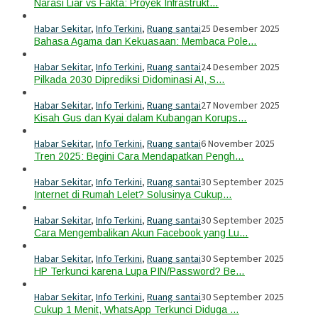
Narasi Liar vs Fakta: Proyek Infrastrukt…
Habar Sekitar
,
Info Terkini
,
Ruang santai
25 Desember 2025
Bahasa Agama dan Kekuasaan: Membaca Pole…
Habar Sekitar
,
Info Terkini
,
Ruang santai
24 Desember 2025
Pilkada 2030 Diprediksi Didominasi AI, S…
Habar Sekitar
,
Info Terkini
,
Ruang santai
27 November 2025
Kisah Gus dan Kyai dalam Kubangan Korups…
Habar Sekitar
,
Info Terkini
,
Ruang santai
6 November 2025
Tren 2025: Begini Cara Mendapatkan Pengh…
Habar Sekitar
,
Info Terkini
,
Ruang santai
30 September 2025
Internet di Rumah Lelet? Solusinya Cukup…
Habar Sekitar
,
Info Terkini
,
Ruang santai
30 September 2025
Cara Mengembalikan Akun Facebook yang Lu…
Habar Sekitar
,
Info Terkini
,
Ruang santai
30 September 2025
HP Terkunci karena Lupa PIN/Password? Be…
Habar Sekitar
,
Info Terkini
,
Ruang santai
30 September 2025
Cukup 1 Menit, WhatsApp Terkunci Diduga …