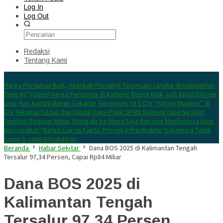
Log In
Log Out
Redaksi
Tentang Kami
Konten Spesial
Harga Pertamax Naik, Akankah Pertalite Terancam Langka di Kalimantan
Tengah?
Kaget! Harga Pertamax di Kalteng Resmi Naik Jadi Rp16.650 per
Liter
Hari Kartini Bukan Sekadar Seremoni: Ini 5 Ciri “Kartini Modern” di
Era Tekanan Sosial dan Digital
Dana Pokir DPRD Kalteng Diperkirakan
Tembus Ratusan Miliar, Mengalir ke Mana Saja dan Apa Manfaatnya bagi
Masyarakat?
Narasi Liar vs Fakta: Proyek Infrastruktur Sukamara Tidak
Seperti yang Dituduhkan
Beranda
Habar Sekitar
Dana BOS 2025 di Kalimantan Tengah
Tersalur 97,34 Persen, Capai Rp84 Miliar
Dana BOS 2025 di
Kalimantan Tengah
Tersalur 97,34 Persen,