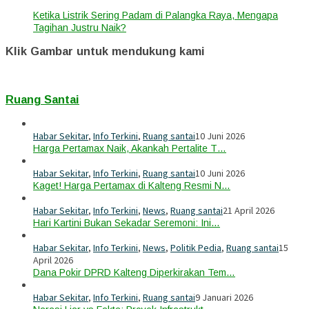
Ketika Listrik Sering Padam di Palangka Raya, Mengapa
Tagihan Justru Naik?
Klik Gambar untuk mendukung kami
Ruang Santai
Habar Sekitar
,
Info Terkini
,
Ruang santai
10 Juni 2026
Harga Pertamax Naik, Akankah Pertalite T…
Habar Sekitar
,
Info Terkini
,
Ruang santai
10 Juni 2026
Kaget! Harga Pertamax di Kalteng Resmi N…
Habar Sekitar
,
Info Terkini
,
News
,
Ruang santai
21 April 2026
Hari Kartini Bukan Sekadar Seremoni: Ini…
Habar Sekitar
,
Info Terkini
,
News
,
Politik Pedia
,
Ruang santai
15
April 2026
Dana Pokir DPRD Kalteng Diperkirakan Tem…
Habar Sekitar
,
Info Terkini
,
Ruang santai
9 Januari 2026