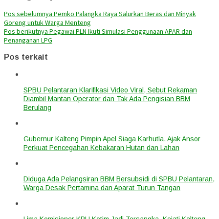
Pos sebelumnya
Pemko Palangka Raya Salurkan Beras dan Minyak
Goreng untuk Warga Menteng
Pos berikutnya
Pegawai PLN Ikuti Simulasi Penggunaan APAR dan
Penanganan LPG
Pos terkait
SPBU Pelantaran Klarifikasi Video Viral, Sebut Rekaman
Diambil Mantan Operator dan Tak Ada Pengisian BBM
Berulang
Gubernur Kalteng Pimpin Apel Siaga Karhutla, Ajak Ansor
Perkuat Pencegahan Kebakaran Hutan dan Lahan
Diduga Ada Pelangsiran BBM Bersubsidi di SPBU Pelantaran,
Warga Desak Pertamina dan Aparat Turun Tangan
Lima Komisioner KPU Kotim Jadi Tersangka, Kejati Kalteng