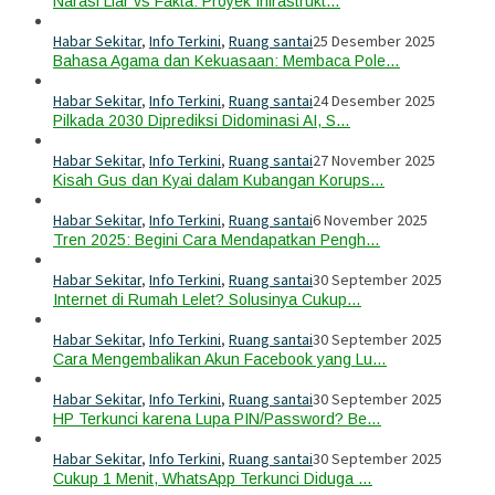
Narasi Liar vs Fakta: Proyek Infrastrukt…
Habar Sekitar
,
Info Terkini
,
Ruang santai
25 Desember 2025
Bahasa Agama dan Kekuasaan: Membaca Pole…
Habar Sekitar
,
Info Terkini
,
Ruang santai
24 Desember 2025
Pilkada 2030 Diprediksi Didominasi AI, S…
Habar Sekitar
,
Info Terkini
,
Ruang santai
27 November 2025
Kisah Gus dan Kyai dalam Kubangan Korups…
Habar Sekitar
,
Info Terkini
,
Ruang santai
6 November 2025
Tren 2025: Begini Cara Mendapatkan Pengh…
Habar Sekitar
,
Info Terkini
,
Ruang santai
30 September 2025
Internet di Rumah Lelet? Solusinya Cukup…
Habar Sekitar
,
Info Terkini
,
Ruang santai
30 September 2025
Cara Mengembalikan Akun Facebook yang Lu…
Habar Sekitar
,
Info Terkini
,
Ruang santai
30 September 2025
HP Terkunci karena Lupa PIN/Password? Be…
Habar Sekitar
,
Info Terkini
,
Ruang santai
30 September 2025
Cukup 1 Menit, WhatsApp Terkunci Diduga …