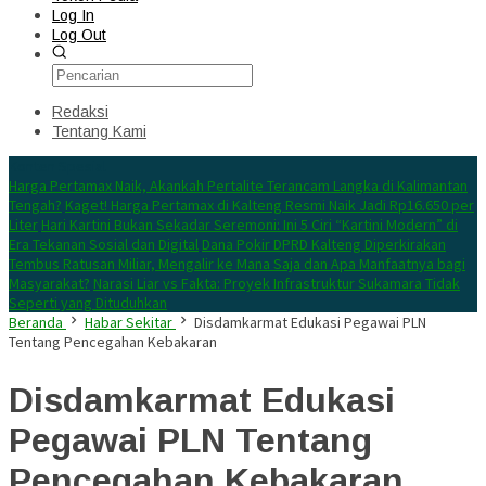
Log In
Log Out
Redaksi
Tentang Kami
Konten Spesial
Harga Pertamax Naik, Akankah Pertalite Terancam Langka di Kalimantan
Tengah?
Kaget! Harga Pertamax di Kalteng Resmi Naik Jadi Rp16.650 per
Liter
Hari Kartini Bukan Sekadar Seremoni: Ini 5 Ciri “Kartini Modern” di
Era Tekanan Sosial dan Digital
Dana Pokir DPRD Kalteng Diperkirakan
Tembus Ratusan Miliar, Mengalir ke Mana Saja dan Apa Manfaatnya bagi
Masyarakat?
Narasi Liar vs Fakta: Proyek Infrastruktur Sukamara Tidak
Seperti yang Dituduhkan
Beranda
Habar Sekitar
Disdamkarmat Edukasi Pegawai PLN
Tentang Pencegahan Kebakaran
Disdamkarmat Edukasi
Pegawai PLN Tentang
Pencegahan Kebakaran