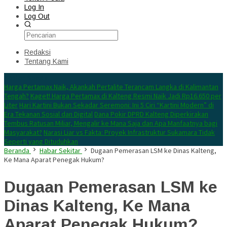
Log In
Log Out
Redaksi
Tentang Kami
Konten Spesial
Harga Pertamax Naik, Akankah Pertalite Terancam Langka di Kalimantan
Tengah?
Kaget! Harga Pertamax di Kalteng Resmi Naik Jadi Rp16.650 per
Liter
Hari Kartini Bukan Sekadar Seremoni: Ini 5 Ciri “Kartini Modern” di
Era Tekanan Sosial dan Digital
Dana Pokir DPRD Kalteng Diperkirakan
Tembus Ratusan Miliar, Mengalir ke Mana Saja dan Apa Manfaatnya bagi
Masyarakat?
Narasi Liar vs Fakta: Proyek Infrastruktur Sukamara Tidak
Seperti yang Dituduhkan
Beranda
Habar Sekitar
Dugaan Pemerasan LSM ke Dinas Kalteng,
Ke Mana Aparat Penegak Hukum?
Dugaan Pemerasan LSM ke
Dinas Kalteng, Ke Mana
Aparat Penegak Hukum?