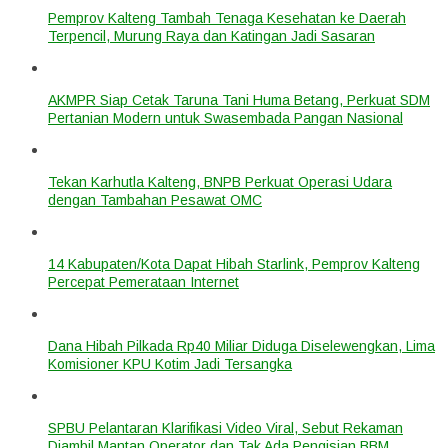
Pemprov Kalteng Tambah Tenaga Kesehatan ke Daerah
Terpencil, Murung Raya dan Katingan Jadi Sasaran
AKMPR Siap Cetak Taruna Tani Huma Betang, Perkuat SDM
Pertanian Modern untuk Swasembada Pangan Nasional
Tekan Karhutla Kalteng, BNPB Perkuat Operasi Udara
dengan Tambahan Pesawat OMC
14 Kabupaten/Kota Dapat Hibah Starlink, Pemprov Kalteng
Percepat Pemerataan Internet
Dana Hibah Pilkada Rp40 Miliar Diduga Diselewengkan, Lima
Komisioner KPU Kotim Jadi Tersangka
SPBU Pelantaran Klarifikasi Video Viral, Sebut Rekaman
Diambil Mantan Operator dan Tak Ada Pengisian BBM