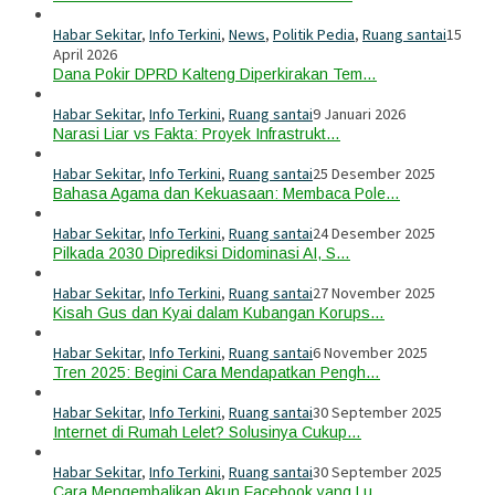
Habar Sekitar
,
Info Terkini
,
News
,
Politik Pedia
,
Ruang santai
15
April 2026
Dana Pokir DPRD Kalteng Diperkirakan Tem…
Habar Sekitar
,
Info Terkini
,
Ruang santai
9 Januari 2026
Narasi Liar vs Fakta: Proyek Infrastrukt…
Habar Sekitar
,
Info Terkini
,
Ruang santai
25 Desember 2025
Bahasa Agama dan Kekuasaan: Membaca Pole…
Habar Sekitar
,
Info Terkini
,
Ruang santai
24 Desember 2025
Pilkada 2030 Diprediksi Didominasi AI, S…
Habar Sekitar
,
Info Terkini
,
Ruang santai
27 November 2025
Kisah Gus dan Kyai dalam Kubangan Korups…
Habar Sekitar
,
Info Terkini
,
Ruang santai
6 November 2025
Tren 2025: Begini Cara Mendapatkan Pengh…
Habar Sekitar
,
Info Terkini
,
Ruang santai
30 September 2025
Internet di Rumah Lelet? Solusinya Cukup…
Habar Sekitar
,
Info Terkini
,
Ruang santai
30 September 2025
Cara Mengembalikan Akun Facebook yang Lu…