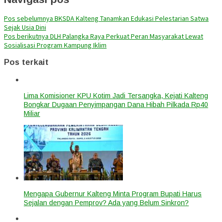
Pos sebelumnya
BKSDA Kalteng Tanamkan Edukasi Pelestarian Satwa
Sejak Usia Dini
Pos berikutnya
DLH Palangka Raya Perkuat Peran Masyarakat Lewat
Sosialisasi Program Kampung Iklim
Pos terkait
Lima Komisioner KPU Kotim Jadi Tersangka, Kejati Kalteng
Bongkar Dugaan Penyimpangan Dana Hibah Pilkada Rp40
Miliar
Mengapa Gubernur Kalteng Minta Program Bupati Harus
Sejalan dengan Pemprov? Ada yang Belum Sinkron?