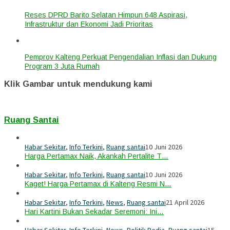
Reses DPRD Barito Selatan Himpun 648 Aspirasi,
Infrastruktur dan Ekonomi Jadi Prioritas
Pemprov Kalteng Perkuat Pengendalian Inflasi dan Dukung
Program 3 Juta Rumah
Klik Gambar untuk mendukung kami
Ruang Santai
Habar Sekitar
,
Info Terkini
,
Ruang santai
10 Juni 2026
Harga Pertamax Naik, Akankah Pertalite T…
Habar Sekitar
,
Info Terkini
,
Ruang santai
10 Juni 2026
Kaget! Harga Pertamax di Kalteng Resmi N…
Habar Sekitar
,
Info Terkini
,
News
,
Ruang santai
21 April 2026
Hari Kartini Bukan Sekadar Seremoni: Ini…