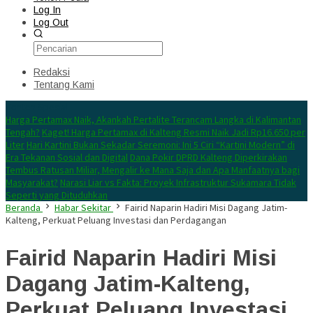
Log In
Log Out
Redaksi
Tentang Kami
Konten Spesial
Harga Pertamax Naik, Akankah Pertalite Terancam Langka di Kalimantan
Tengah?
Kaget! Harga Pertamax di Kalteng Resmi Naik Jadi Rp16.650 per
Liter
Hari Kartini Bukan Sekadar Seremoni: Ini 5 Ciri “Kartini Modern” di
Era Tekanan Sosial dan Digital
Dana Pokir DPRD Kalteng Diperkirakan
Tembus Ratusan Miliar, Mengalir ke Mana Saja dan Apa Manfaatnya bagi
Masyarakat?
Narasi Liar vs Fakta: Proyek Infrastruktur Sukamara Tidak
Seperti yang Dituduhkan
Beranda
Habar Sekitar
Fairid Naparin Hadiri Misi Dagang Jatim-
Kalteng, Perkuat Peluang Investasi dan Perdagangan
Fairid Naparin Hadiri Misi
Dagang Jatim-Kalteng,
Perkuat Peluang Investasi