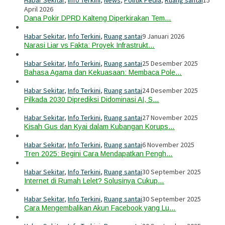
Habar Sekitar
,
Info Terkini
,
News
,
Politik Pedia
,
Ruang santai
15
April 2026
Dana Pokir DPRD Kalteng Diperkirakan Tem…
Habar Sekitar
,
Info Terkini
,
Ruang santai
9 Januari 2026
Narasi Liar vs Fakta: Proyek Infrastrukt…
Habar Sekitar
,
Info Terkini
,
Ruang santai
25 Desember 2025
Bahasa Agama dan Kekuasaan: Membaca Pole…
Habar Sekitar
,
Info Terkini
,
Ruang santai
24 Desember 2025
Pilkada 2030 Diprediksi Didominasi AI, S…
Habar Sekitar
,
Info Terkini
,
Ruang santai
27 November 2025
Kisah Gus dan Kyai dalam Kubangan Korups…
Habar Sekitar
,
Info Terkini
,
Ruang santai
6 November 2025
Tren 2025: Begini Cara Mendapatkan Pengh…
Habar Sekitar
,
Info Terkini
,
Ruang santai
30 September 2025
Internet di Rumah Lelet? Solusinya Cukup…
Habar Sekitar
,
Info Terkini
,
Ruang santai
30 September 2025
Cara Mengembalikan Akun Facebook yang Lu…