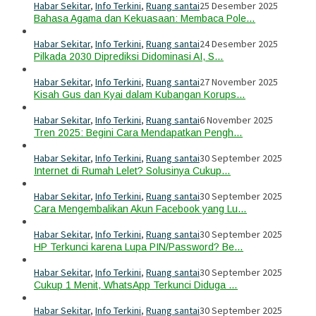
Habar Sekitar
,
Info Terkini
,
Ruang santai
25 Desember 2025
Bahasa Agama dan Kekuasaan: Membaca Pole…
Habar Sekitar
,
Info Terkini
,
Ruang santai
24 Desember 2025
Pilkada 2030 Diprediksi Didominasi AI, S…
Habar Sekitar
,
Info Terkini
,
Ruang santai
27 November 2025
Kisah Gus dan Kyai dalam Kubangan Korups…
Habar Sekitar
,
Info Terkini
,
Ruang santai
6 November 2025
Tren 2025: Begini Cara Mendapatkan Pengh…
Habar Sekitar
,
Info Terkini
,
Ruang santai
30 September 2025
Internet di Rumah Lelet? Solusinya Cukup…
Habar Sekitar
,
Info Terkini
,
Ruang santai
30 September 2025
Cara Mengembalikan Akun Facebook yang Lu…
Habar Sekitar
,
Info Terkini
,
Ruang santai
30 September 2025
HP Terkunci karena Lupa PIN/Password? Be…
Habar Sekitar
,
Info Terkini
,
Ruang santai
30 September 2025
Cukup 1 Menit, WhatsApp Terkunci Diduga …
Habar Sekitar
,
Info Terkini
,
Ruang santai
30 September 2025