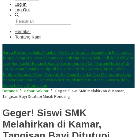
Log In
Log Out
Redaksi
Tentang Kami
Konten Spesial
Harga Pertamax Naik, Akankah Pertalite Terancam Langka di Kalimantan
Tengah?
Kaget! Harga Pertamax di Kalteng Resmi Naik Jadi Rp16.650 per
Liter
Hari Kartini Bukan Sekadar Seremoni: Ini 5 Ciri “Kartini Modern” di
Era Tekanan Sosial dan Digital
Dana Pokir DPRD Kalteng Diperkirakan
Tembus Ratusan Miliar, Mengalir ke Mana Saja dan Apa Manfaatnya bagi
Masyarakat?
Narasi Liar vs Fakta: Proyek Infrastruktur Sukamara Tidak
Seperti yang Dituduhkan
Beranda
Habar Sekitar
Geger! Siswi SMK Melahirkan di Kamar,
Tangisan Bayi Ditutupi Musik Kencang
Geger! Siswi SMK
Melahirkan di Kamar,
Tangisan Bayi Ditutupi