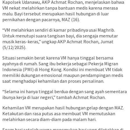
Kapolsek Udanawu, AKP Achmat Rochan, menjelaskan bahwa
VM nekat melahirkan tanpa bantuan medis karena merasa
malu. Bayi tersebut merupakan hasil hubungan di luar
pernikahan dengan pacarnya, MAZ (16).
“VM melahirkan sendiri di kamar pribadinya usai Maghrib.
Untuk menutupi suara tangisan bayi, dia sengaja memutar
musik keras-keras,” ungkap AKP Achmat Rochan, Jumat
(5/12/2025).
Situasi semakin berat karena VM hanya tinggal bersama
ayahnya di rumah. Sang ibu bekerja sebagai Pekerja Migran
Indonesia (PMI) di Hong Kong. Kondisi ini membuat VM tidak
memiliki dukungan emosional maupun pendampingan medis
saat menghadapi kehamilan dan proses persalinan.
“Selama ini hanya tinggal berdua dengan sang ayah sementara
ibunya kerja di luar negeri,” tambah Achmat Rochan.
Kehamilan VM merupakan hasil hubungan gelap dengan MAZ.
Ketakutan dan rasa putus asa membuat VM memutuskan
melahirkan secara diam-diam pada malam hari.
Enam hari setelah warga menemukan bayi yang diletakkan di