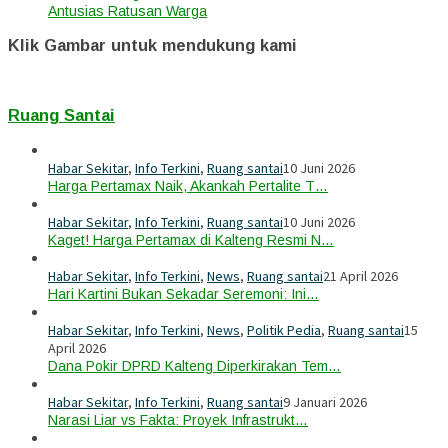
Antusias Ratusan Warga
Klik Gambar untuk mendukung kami
Ruang Santai
Habar Sekitar
,
Info Terkini
,
Ruang santai
10 Juni 2026
Harga Pertamax Naik, Akankah Pertalite T…
Habar Sekitar
,
Info Terkini
,
Ruang santai
10 Juni 2026
Kaget! Harga Pertamax di Kalteng Resmi N…
Habar Sekitar
,
Info Terkini
,
News
,
Ruang santai
21 April 2026
Hari Kartini Bukan Sekadar Seremoni: Ini…
Habar Sekitar
,
Info Terkini
,
News
,
Politik Pedia
,
Ruang santai
15
April 2026
Dana Pokir DPRD Kalteng Diperkirakan Tem…
Habar Sekitar
,
Info Terkini
,
Ruang santai
9 Januari 2026
Narasi Liar vs Fakta: Proyek Infrastrukt…