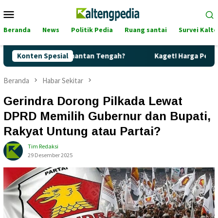
Loncat
Menu
ke
Mobile
konten
Beranda
News
Politik Pedia
Ruang santai
Survei Kalt
a di Kalimantan Tengah?
Konten Spesial
Kaget! Harga Pertamax di Kalten
Beranda
Habar Sekitar
Gerindra Dorong Pilkada Lewat
DPRD Memilih Gubernur dan Bupati,
Rakyat Untung atau Partai?
Tim Redaksi
29 Desember 2025