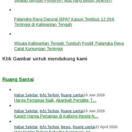
Sejalan dengan Pemprov? Ada yang Belum Sinkron?
Palangka Raya Darurat ISPA? Kasus Tembus 12.394,
Tertinggi di Kalimantan Tengah
Wisata Kalimantan Tengah Tumbuh Positif, Palangka Raya
Catat Kunjungan Tertinggi
Klik Gambar untuk mendukung kami
Ruang Santai
Habar Sekitar
,
Info Terkini
,
Ruang santai
10 Juni 2026
Harga Pertamax Naik, Akankah Pertalite T…
Habar Sekitar
,
Info Terkini
,
Ruang santai
10 Juni 2026
Kaget! Harga Pertamax di Kalteng Resmi N…
Habar Sekitar
,
Info Terkini
,
News
,
Ruang santai
21 April 2026