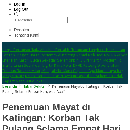
Log In
Log Out
Redaksi
Tentang Kami
Konten Spesial
Harga Pertamax Naik, Akankah Pertalite Terancam Langka di Kalimantan
Tengah?
Kaget! Harga Pertamax di Kalteng Resmi Naik Jadi Rp16.650 per
Liter
Hari Kartini Bukan Sekadar Seremoni: Ini 5 Ciri “Kartini Modern” di
Era Tekanan Sosial dan Digital
Dana Pokir DPRD Kalteng Diperkirakan
Tembus Ratusan Miliar, Mengalir ke Mana Saja dan Apa Manfaatnya bagi
Masyarakat?
Narasi Liar vs Fakta: Proyek Infrastruktur Sukamara Tidak
Seperti yang Dituduhkan
Beranda
Habar Sekitar
Penemuan Mayat di Katingan: Korban Tak
Pulang Selama Empat Hari, Ada Apa?
Penemuan Mayat di
Katingan: Korban Tak
Pulang Selama Empat Hari,