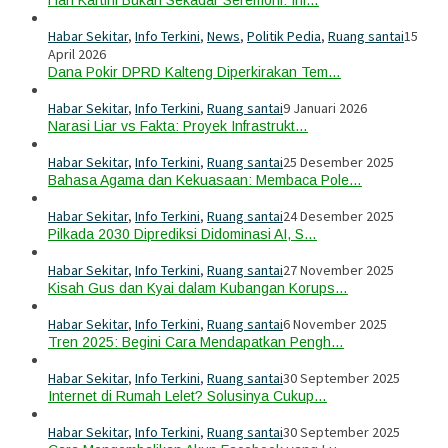
Hari Kartini Bukan Sekadar Seremoni: Ini…
Habar Sekitar
,
Info Terkini
,
News
,
Politik Pedia
,
Ruang santai
15
April 2026
Dana Pokir DPRD Kalteng Diperkirakan Tem…
Habar Sekitar
,
Info Terkini
,
Ruang santai
9 Januari 2026
Narasi Liar vs Fakta: Proyek Infrastrukt…
Habar Sekitar
,
Info Terkini
,
Ruang santai
25 Desember 2025
Bahasa Agama dan Kekuasaan: Membaca Pole…
Habar Sekitar
,
Info Terkini
,
Ruang santai
24 Desember 2025
Pilkada 2030 Diprediksi Didominasi AI, S…
Habar Sekitar
,
Info Terkini
,
Ruang santai
27 November 2025
Kisah Gus dan Kyai dalam Kubangan Korups…
Habar Sekitar
,
Info Terkini
,
Ruang santai
6 November 2025
Tren 2025: Begini Cara Mendapatkan Pengh…
Habar Sekitar
,
Info Terkini
,
Ruang santai
30 September 2025
Internet di Rumah Lelet? Solusinya Cukup…
Habar Sekitar
,
Info Terkini
,
Ruang santai
30 September 2025