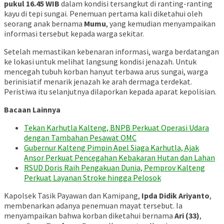
pukul 16.45 WIB
dalam kondisi tersangkut di ranting-ranting
kayu di tepi sungai. Penemuan pertama kali diketahui oleh
seorang anak bernama
Mumu
, yang kemudian menyampaikan
informasi tersebut kepada warga sekitar.
Setelah memastikan kebenaran informasi, warga berdatangan
ke lokasi untuk melihat langsung kondisi jenazah. Untuk
mencegah tubuh korban hanyut terbawa arus sungai, warga
berinisiatif menarik jenazah ke arah dermaga terdekat.
Peristiwa itu selanjutnya dilaporkan kepada aparat kepolisian.
Bacaan Lainnya
Tekan Karhutla Kalteng, BNPB Perkuat Operasi Udara
dengan Tambahan Pesawat OMC
Gubernur Kalteng Pimpin Apel Siaga Karhutla, Ajak
Ansor Perkuat Pencegahan Kebakaran Hutan dan Lahan
RSUD Doris Raih Pengakuan Dunia, Pemprov Kalteng
Perkuat Layanan Stroke hingga Pelosok
Kapolsek Tasik Payawan dan Kamipang,
Ipda Didik Ariyanto
,
membenarkan adanya penemuan mayat tersebut. Ia
menyampaikan bahwa korban diketahui bernama
Ari (33)
,