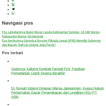
Navigasi pos
Pos sebelumnya
Banjir Besar Landa Kalimantan Selatan, 18.348 Warga
Kabupaten Banjar Terdampak
Pos berikutnya
Gerindra Dorong Pilkada Lewat DPRD Memilih Gubernur
dan Bupati, Rakyat Untung atau Partai?
Pos terkait
Gubernur Kalteng Kembali Panggil PLN, Pastikan
Pemadaman Listrik Segera Berakhir
Di Tengah Sidang Delapan Warga Jatiwaringin, Kuasa Hukum
Pertanyakan Dasar Penangkapan dan Legalitas HGU PT
SISK