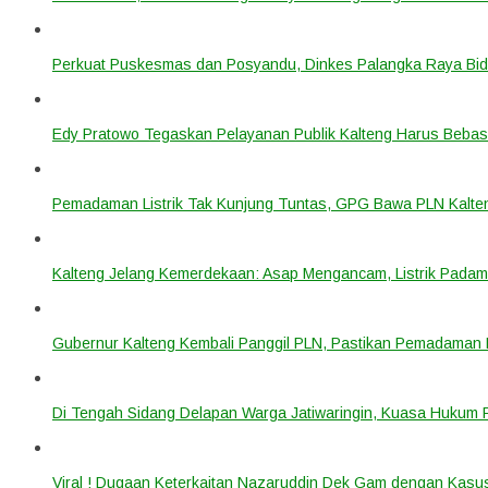
Perkuat Puskesmas dan Posyandu, Dinkes Palangka Raya Bidi
Edy Pratowo Tegaskan Pelayanan Publik Kalteng Harus Bebas 
Pemadaman Listrik Tak Kunjung Tuntas, GPG Bawa PLN Kalte
Kalteng Jelang Kemerdekaan: Asap Mengancam, Listrik Padam
Gubernur Kalteng Kembali Panggil PLN, Pastikan Pemadaman Li
Di Tengah Sidang Delapan Warga Jatiwaringin, Kuasa Hukum
Viral ! Dugaan Keterkaitan Nazaruddin Dek Gam dengan Kas