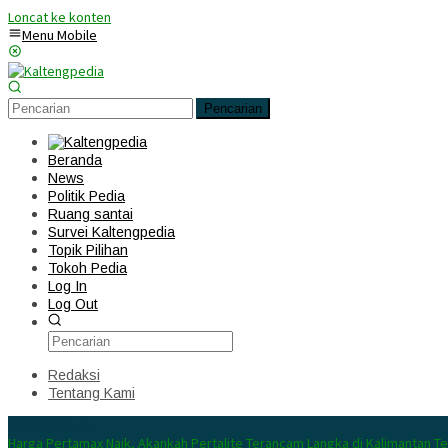
Loncat ke konten
Menu Mobile
Pencarian
Beranda
News
Politik Pedia
Ruang santai
Survei Kaltengpedia
Topik Pilihan
Tokoh Pedia
Log In
Log Out
Redaksi
Tentang Kami
Konten Spesial
Harga Pertamax Naik, Akankah Pertalite Terancam Langka di Kalimantan T