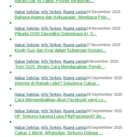
Narasi Liar vs Fakta: Proyek Infrastrukt…
Habar Sekitar
,
Info Terkini
,
Ruang santai
25 Desember 2025
Bahasa Agama dan Kekuasaan: Membaca Pole…
Habar Sekitar
,
Info Terkini
,
Ruang santai
24 Desember 2025
Pilkada 2030 Diprediksi Didominasi AI, S…
Habar Sekitar
,
Info Terkini
,
Ruang santai
27 November 2025
Kisah Gus dan Kyai dalam Kubangan Korups…
Habar Sekitar
,
Info Terkini
,
Ruang santai
6 November 2025
Tren 2025: Begini Cara Mendapatkan Pengh…
Habar Sekitar
,
Info Terkini
,
Ruang santai
30 September 2025
Internet di Rumah Lelet? Solusinya Cukup…
Habar Sekitar
,
Info Terkini
,
Ruang santai
30 September 2025
Cara Mengembalikan Akun Facebook yang Lu…
Habar Sekitar
,
Info Terkini
,
Ruang santai
30 September 2025
HP Terkunci karena Lupa PIN/Password? Be…
Habar Sekitar
,
Info Terkini
,
Ruang santai
30 September 2025
Cukup 1 Menit, WhatsApp Terkunci Diduga …