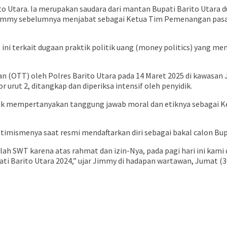
to Utara. Ia merupakan saudara dari mantan Bupati Barito Utara 
i. Jimmy sebelumnya menjabat sebagai Ketua Tim Pemenangan pas
l ini terkait dugaan praktik politik uang (money politics) yang
n (OTT) oleh Polres Barito Utara pada 14 Maret 2025 di kawasan
urut 2, ditangkap dan diperiksa intensif oleh penyidik.
lik mempertanyakan tanggung jawab moral dan etiknya sebagai K
imismenya saat resmi mendaftarkan diri sebagai bakal calon Bup
ah SWT karena atas rahmat dan izin-Nya, pada pagi hari ini kami
ti Barito Utara 2024,” ujar Jimmy di hadapan wartawan, Jumat (3