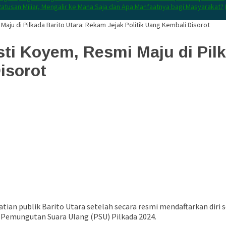
atusan Miliar, Mengalir ke Mana Saja dan Apa Manfaatnya bagi Masyarakat?
aju di Pilkada Barito Utara: Rekam Jejak Politik Uang Kembali Disorot
ti Koyem, Resmi Maju di Pil
isorot
tian publik Barito Utara setelah secara resmi mendaftarkan diri
 Pemungutan Suara Ulang (PSU) Pilkada 2024.