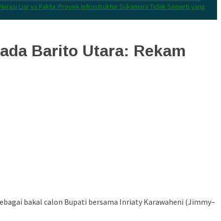
Narasi Liar vs Fakta: Proyek Infrastruktur Sukamara Tidak Seperti yang
kada Barito Utara: Rekam
 sebagai bakal calon Bupati bersama Inriaty Karawaheni (Jimmy–