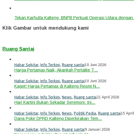
Tekan Karhutla Kalteng, BNPB Perkuat Operasi Udara deng
Klik Gambar untuk mendukung kami
Ruang Santai
Habar Sekitar
,
Info Terkini
,
Ruang santai
10 Juni 2026
Harga Pertamax Naik, Akankah Pertalite T…
Habar Sekitar
,
Info Terkini
,
Ruang santai
10 Juni 2026
Kaget! Harga Pertamax di Kalteng Resmi N…
Habar Sekitar
,
Info Terkini
,
News
,
Ruang santai
21 April 2026
Hari Kartini Bukan Sekadar Seremoni: Ini…
Habar Sekitar
,
Info Terkini
,
News
,
Politik Pedia
,
Ruang santai
15 Apri
Dana Pokir DPRD Kalteng Diperkirakan Tem…
Habar Sekitar
,
Info Terkini
,
Ruang santai
9 Januari 2026