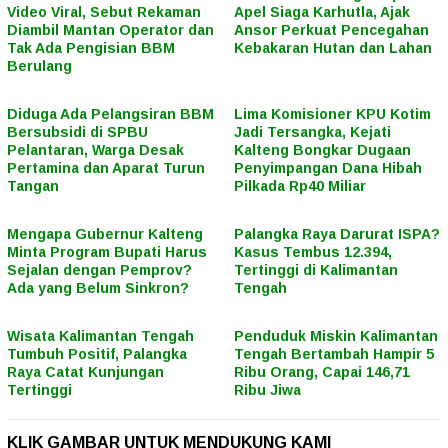
Video Viral, Sebut Rekaman
Apel Siaga Karhutla, Ajak
Diambil Mantan Operator dan
Ansor Perkuat Pencegahan
Tak Ada Pengisian BBM
Kebakaran Hutan dan Lahan
Berulang
Diduga Ada Pelangsiran BBM
Lima Komisioner KPU Kotim
Bersubsidi di SPBU
Jadi Tersangka, Kejati
Pelantaran, Warga Desak
Kalteng Bongkar Dugaan
Pertamina dan Aparat Turun
Penyimpangan Dana Hibah
Tangan
Pilkada Rp40 Miliar
Mengapa Gubernur Kalteng
Palangka Raya Darurat ISPA?
Minta Program Bupati Harus
Kasus Tembus 12.394,
Sejalan dengan Pemprov?
Tertinggi di Kalimantan
Ada yang Belum Sinkron?
Tengah
Wisata Kalimantan Tengah
Penduduk Miskin Kalimantan
Tumbuh Positif, Palangka
Tengah Bertambah Hampir 5
Raya Catat Kunjungan
Ribu Orang, Capai 146,71
Tertinggi
Ribu Jiwa
KLIK GAMBAR UNTUK MENDUKUNG KAMI