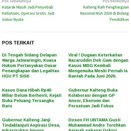
Navigasi
Pos sebelumnya
Pos berikutnya
Katarak Masih Jadi Penyebab
Kalteng Raih Penghargaan
pos
Kebutaan, Operasi Gratis Jadi
Nasional NGA 2026 di Bidang
Solusi Nyata
Pendidikan
POS TERKAIT
Di Tengah Sidang Delapan
Viral ! Dugaan Keterkaitan
Warga Jatiwaringin, Kuasa
Nazaruddin Dek Gam dengan
Hukum Pertanyakan Dasar
Kasus MBG Kembali
Penangkapan dan Legalitas
Mengemuka Meski Pernah Ia
HGU PT SISK
Bantah Pada Juni 2026.
Kasus Dana Hibah Rp40
Gubernur Kalteng Buka
Miliar Belum Berhenti, Kejati
Kolaborasi dengan GP
Buka Peluang Tersangka
Ansor, Ekonomi dan
Baru
Persatuan Jadi Fokus
Gubernur Kalteng Janji
Dosen FH UNTAMA Gusti
Tindaklanjuti Aspirasi Desa,
Muhammad Andre Torehkan
Infrastruktur hingga
Sejarah sebagai Doktor