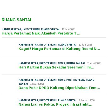
RUANG SANTAI
HABAR SEKITAR
,
INFO TERKINI
,
RUANG SANTAI
10 Juni 2026
Harga Pertamax Naik, Akankah Pertalite T…
HABAR SEKITAR
,
INFO TERKINI
,
RUANG SANTAI
10 Juni 2026
Kaget! Harga Pertamax di Kalteng Resmi N…
HABAR SEKITAR
,
INFO TERKINI
,
NEWS
,
RUANG SANTAI
21 April 2026
Hari Kartini Bukan Sekadar Seremoni: Ini…
HABAR SEKITAR
,
INFO TERKINI
,
NEWS
,
POLITIK PEDIA
,
RUANG
SANTAI
15 April 2026
Dana Pokir DPRD Kalteng Diperkirakan Tem…
HABAR SEKITAR
,
INFO TERKINI
,
RUANG SANTAI
9 Januari 2026
Narasi Liar vs Fakta: Proyek Infrastrukt…