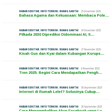
HABAR SEKITAR
,
INFO TERKINI
,
RUANG SANTAI
25 Desember 2025
Bahasa Agama dan Kekuasaan: Membaca Pole…
HABAR SEKITAR
,
INFO TERKINI
,
RUANG SANTAI
24 Desember 2025
Pilkada 2030 Diprediksi Didominasi AI, S…
HABAR SEKITAR
,
INFO TERKINI
,
RUANG SANTAI
27 November 2025
Kisah Gus dan Kyai dalam Kubangan Korups…
HABAR SEKITAR
,
INFO TERKINI
,
RUANG SANTAI
6 November 2025
Tren 2025: Begini Cara Mendapatkan Pengh…
HABAR SEKITAR
,
INFO TERKINI
,
RUANG SANTAI
30 September 2025
Internet di Rumah Lelet? Solusinya Cukup…
HABAR SEKITAR
,
INFO TERKINI
,
RUANG SANTAI
30 September 2025
Cara Mengembalikan Akun Facebook yang Lu…