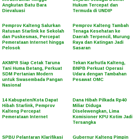
Angkutan Batu Bara
Hukum Tercepat dan
Dievaluasi
Termuda di UNDIP
Pemprov Kalteng Salurkan
Pemprov Kalteng Tambah
Ratusan Starlink ke Sekolah
Tenaga Kesehatan ke
dan Puskesmas, Percepat
Daerah Terpencil, Murung
Pemerataan Internet hingga
Raya dan Katingan Jadi
Pelosok
Sasaran
AKMPR Siap Cetak Taruna
Tekan Karhutla Kalteng,
Tani Huma Betang, Perkuat
BNPB Perkuat Operasi
SDM Pertanian Modern
Udara dengan Tambahan
untuk Swasembada Pangan
Pesawat OMC
Nasional
14 Kabupaten/Kota Dapat
Dana Hibah Pilkada Rp40
Hibah Starlink, Pemprov
Miliar Diduga
Kalteng Percepat
Diselewengkan, Lima
Pemerataan Internet
Komisioner KPU Kotim Jadi
Tersangka
SPBU Pelantaran Klarifikasi
Gubernur Kalteng Pimpin