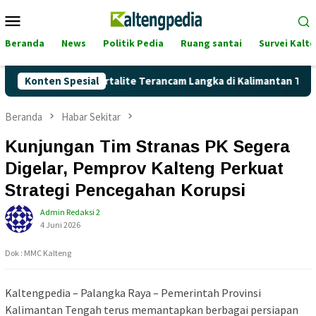
Loncat
Menu
ke
Mobile
konten
Beranda
News
Politik Pedia
Ruang santai
Survei Kalt
Naik, Akankah Pertalite Terancam Langka di Kalimantan Tengah?
Konten Spesial
Beranda
Habar Sekitar
Kunjungan Tim Stranas PK Segera
Digelar, Pemprov Kalteng Perkuat
Strategi Pencegahan Korupsi
Admin Redaksi 2
4 Juni 2026
Dok : MMC Kalteng
Kaltengpedia – Palangka Raya – Pemerintah Provinsi
Kalimantan Tengah terus memantapkan berbagai persiapan