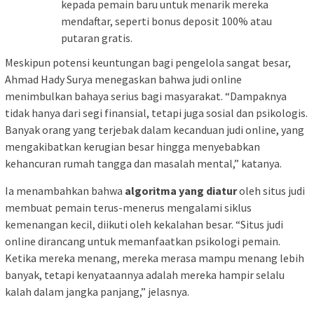
kepada pemain baru untuk menarik mereka
mendaftar, seperti bonus deposit 100% atau
putaran gratis.
Meskipun potensi keuntungan bagi pengelola sangat besar,
Ahmad Hady Surya menegaskan bahwa judi online
menimbulkan bahaya serius bagi masyarakat. “Dampaknya
tidak hanya dari segi finansial, tetapi juga sosial dan psikologis.
Banyak orang yang terjebak dalam kecanduan judi online, yang
mengakibatkan kerugian besar hingga menyebabkan
kehancuran rumah tangga dan masalah mental,” katanya.
Ia menambahkan bahwa
algoritma yang diatur
oleh situs judi
membuat pemain terus-menerus mengalami siklus
kemenangan kecil, diikuti oleh kekalahan besar. “Situs judi
online dirancang untuk memanfaatkan psikologi pemain.
Ketika mereka menang, mereka merasa mampu menang lebih
banyak, tetapi kenyataannya adalah mereka hampir selalu
kalah dalam jangka panjang,” jelasnya.