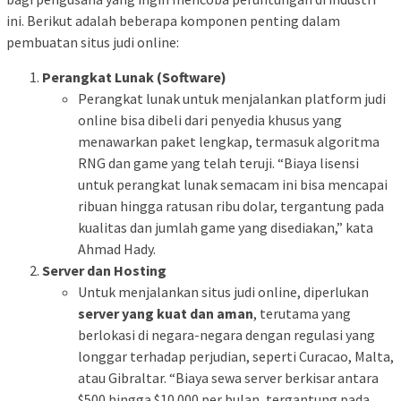
ini. Berikut adalah beberapa komponen penting dalam
pembuatan situs judi online:
Perangkat Lunak (Software)
Perangkat lunak untuk menjalankan platform judi
online bisa dibeli dari penyedia khusus yang
menawarkan paket lengkap, termasuk algoritma
RNG dan game yang telah teruji. “Biaya lisensi
untuk perangkat lunak semacam ini bisa mencapai
ribuan hingga ratusan ribu dolar, tergantung pada
kualitas dan jumlah game yang disediakan,” kata
Ahmad Hady.
Server dan Hosting
Untuk menjalankan situs judi online, diperlukan
server yang kuat dan aman
, terutama yang
berlokasi di negara-negara dengan regulasi yang
longgar terhadap perjudian, seperti Curacao, Malta,
atau Gibraltar. “Biaya sewa server berkisar antara
$500 hingga $10.000 per bulan, tergantung pada