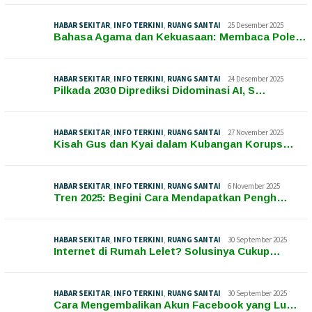
HABAR SEKITAR
,
INFO TERKINI
,
RUANG SANTAI
25 Desember 2025
Bahasa Agama dan Kekuasaan: Membaca Pole…
HABAR SEKITAR
,
INFO TERKINI
,
RUANG SANTAI
24 Desember 2025
Pilkada 2030 Diprediksi Didominasi AI, S…
HABAR SEKITAR
,
INFO TERKINI
,
RUANG SANTAI
27 November 2025
Kisah Gus dan Kyai dalam Kubangan Korups…
HABAR SEKITAR
,
INFO TERKINI
,
RUANG SANTAI
6 November 2025
Tren 2025: Begini Cara Mendapatkan Pengh…
HABAR SEKITAR
,
INFO TERKINI
,
RUANG SANTAI
30 September 2025
Internet di Rumah Lelet? Solusinya Cukup…
HABAR SEKITAR
,
INFO TERKINI
,
RUANG SANTAI
30 September 2025
Cara Mengembalikan Akun Facebook yang Lu…