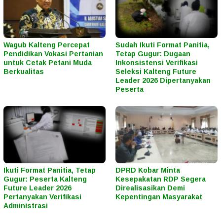
Wagub Kalteng Percepat
Sudah Ikuti Format Panitia,
Pendidikan Vokasi Pertanian
Tetap Gugur: Dugaan
untuk Cetak Petani Muda
Inkonsistensi Verifikasi
Berkualitas
Seleksi Kalteng Future
Leader 2026 Dipertanyakan
Peserta
Ikuti Format Panitia, Tetap
DPRD Kobar Minta
Gugur: Peserta Kalteng
Kesepakatan RDP Segera
Future Leader 2026
Direalisasikan Demi
Pertanyakan Verifikasi
Kepentingan Masyarakat
Administrasi