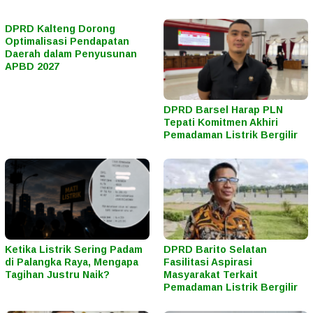
DPRD Kalteng Dorong
Optimalisasi Pendapatan
Daerah dalam Penyusunan
APBD 2027
DPRD Barsel Harap PLN
Tepati Komitmen Akhiri
Pemadaman Listrik Bergilir
Ketika Listrik Sering Padam
DPRD Barito Selatan
di Palangka Raya, Mengapa
Fasilitasi Aspirasi
Tagihan Justru Naik?
Masyarakat Terkait
Pemadaman Listrik Bergilir