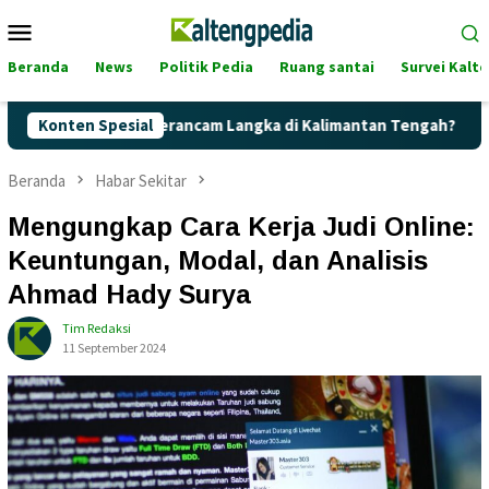
Loncat
Menu
ke
Mobile
konten
Beranda
News
Politik Pedia
Ruang santai
Survei Kalt
talite Terancam Langka di Kalimantan Tengah?
Konten Spesial
Kaget! Ha
Beranda
Habar Sekitar
Mengungkap Cara Kerja Judi Online:
Keuntungan, Modal, dan Analisis
Ahmad Hady Surya
Tim Redaksi
11 September 2024