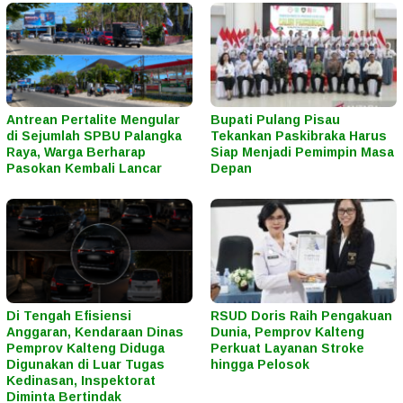
Antrean Pertalite Mengular
Bupati Pulang Pisau
di Sejumlah SPBU Palangka
Tekankan Paskibraka Harus
Raya, Warga Berharap
Siap Menjadi Pemimpin Masa
Pasokan Kembali Lancar
Depan
Di Tengah Efisiensi
RSUD Doris Raih Pengakuan
Anggaran, Kendaraan Dinas
Dunia, Pemprov Kalteng
Pemprov Kalteng Diduga
Perkuat Layanan Stroke
Digunakan di Luar Tugas
hingga Pelosok
Kedinasan, Inspektorat
Diminta Bertindak