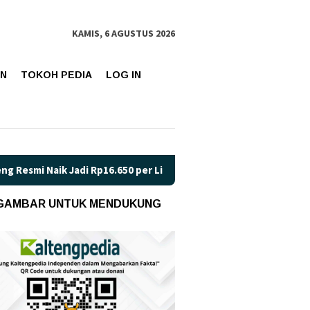
KAMIS, 6 AGUSTUS 2026
AN
TOKOH PEDIA
LOG IN
 Rp16.650 per Liter
Hari Kartini Bukan Sekadar Seremoni: I
 GAMBAR UNTUK MENDUKUNG