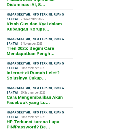
Didominasi AI, S…
HABAR SEKITAR
,
INFO TERKINI
,
RUANG
SANTAI
27 November 2025
Kisah Gus dan Kyai dalam
Kubangan Korups…
HABAR SEKITAR
,
INFO TERKINI
,
RUANG
SANTAI
6 November 2025
Tren 2025: Begini Cara
Mendapatkan Pengh…
HABAR SEKITAR
,
INFO TERKINI
,
RUANG
SANTAI
30 September 2025
Internet di Rumah Lelet?
Solusinya Cukup…
HABAR SEKITAR
,
INFO TERKINI
,
RUANG
SANTAI
30 September 2025
Cara Mengembalikan Akun
Facebook yang Lu…
HABAR SEKITAR
,
INFO TERKINI
,
RUANG
SANTAI
30 September 2025
HP Terkunci karena Lupa
PIN/Password? Be…