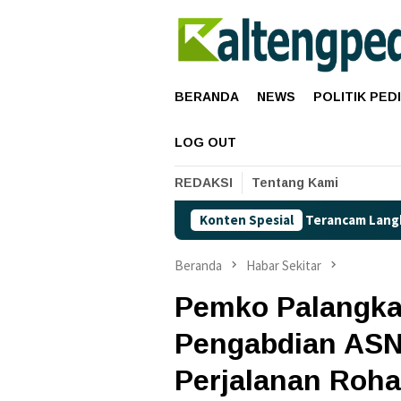
Loncat
ke
konten
BERANDA
NEWS
POLITIK PED
LOG OUT
REDAKSI
Tentang Kami
tamax Naik, Akankah Pertalite Terancam Langka di Kalimantan 
Konten Spesial
Beranda
Habar Sekitar
Pemko Palangka
Pengabdian ASN
Perjalanan Roha