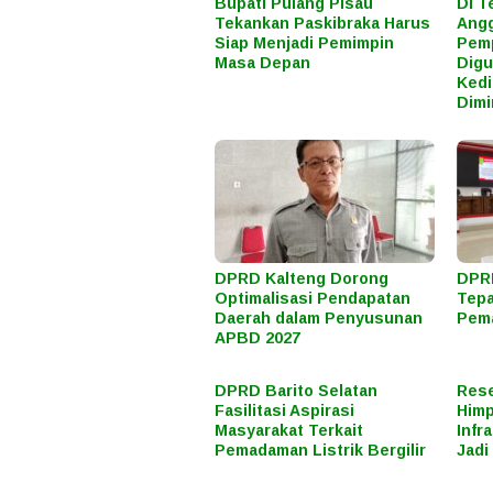
Bupati Pulang Pisau
Di T
Tekankan Paskibraka Harus
Angg
Siap Menjadi Pemimpin
Pemp
Masa Depan
Digu
Kedi
Dimi
DPRD Kalteng Dorong
DPRD
Optimalisasi Pendapatan
Tepa
Daerah dalam Penyusunan
Pema
APBD 2027
DPRD Barito Selatan
Rese
Fasilitasi Aspirasi
Himp
Masyarakat Terkait
Infr
Pemadaman Listrik Bergilir
Jadi