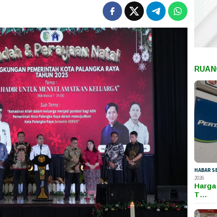
RUAN
HABAR S
2026
Harga
T…