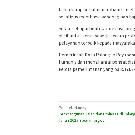
Ia berharap perjalanan rohani terse
sekaligus membawa kebahagiaan bagi
Selain sebagai bentuk apresiasi, p
aktif untuk terus bekerja secara pro
pelayanan terbaik kepada masyaraka
Pemerintah Kota Palangka Raya sen
humanis dan menghargai pengabdian
kelola pemerintahan yang baik. (YD/
Navigasi
Pos sebelumnya
Pembangunan Jalan dan Drainase di Palan
pos
Tahun 2025 Sesuai Target