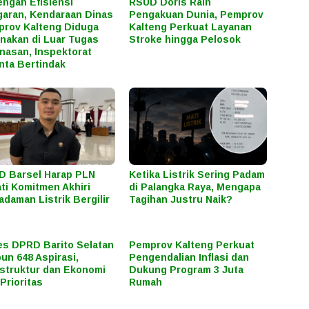
engah Efisiensi
RSUD Doris Raih
aran, Kendaraan Dinas
Pengakuan Dunia, Pemprov
rov Kalteng Diduga
Kalteng Perkuat Layanan
nakan di Luar Tugas
Stroke hingga Pelosok
nasan, Inspektorat
nta Bertindak
 Barsel Harap PLN
Ketika Listrik Sering Padam
ti Komitmen Akhiri
di Palangka Raya, Mengapa
daman Listrik Bergilir
Tagihan Justru Naik?
s DPRD Barito Selatan
Pemprov Kalteng Perkuat
un 648 Aspirasi,
Pengendalian Inflasi dan
astruktur dan Ekonomi
Dukung Program 3 Juta
 Prioritas
Rumah