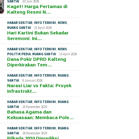
SANTAI
10 Juni 2026
Kaget! Harga Pertamax di
Kalteng Resmi N…
HABAR SEKITAR
,
INFO TERKINI
,
NEWS
,
RUANG SANTAI
21 April 2026
Hari Kartini Bukan Sekadar
Seremoni: Ini…
HABAR SEKITAR
,
INFO TERKINI
,
NEWS
,
POLITIK PEDIA
,
RUANG SANTAI
15 April 2026
Dana Pokir DPRD Kalteng
Diperkirakan Tem…
HABAR SEKITAR
,
INFO TERKINI
,
RUANG
SANTAI
9 Januari 2026
Narasi Liar vs Fakta: Proyek
Infrastrukt…
HABAR SEKITAR
,
INFO TERKINI
,
RUANG
SANTAI
25 Desember 2025
Bahasa Agama dan
Kekuasaan: Membaca Pole…
HABAR SEKITAR
,
INFO TERKINI
,
RUANG
SANTAI
24 Desember 2025
Pilkada 2030 Diprediksi