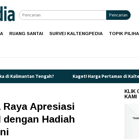
Pencarian
IA
RUANG SANTAI
SURVEI KALTENGPEDIA
TOPIK PILIH
Tengah?
Kaget! Harga Pertamax di Kalteng Resmi Naik Jadi
KLIK
KAMI
 Raya Apresiasi
 dengan Hadiah
ni