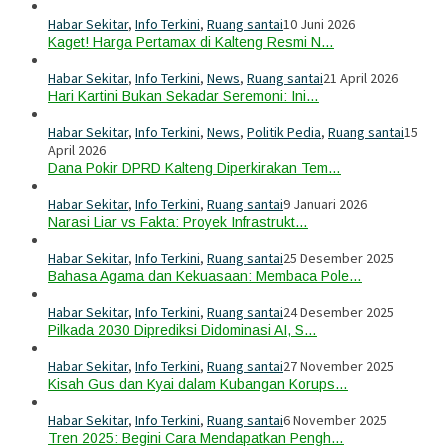
Habar Sekitar
,
Info Terkini
,
Ruang santai
10 Juni 2026
Kaget! Harga Pertamax di Kalteng Resmi N…
Habar Sekitar
,
Info Terkini
,
News
,
Ruang santai
21 April 2026
Hari Kartini Bukan Sekadar Seremoni: Ini…
Habar Sekitar
,
Info Terkini
,
News
,
Politik Pedia
,
Ruang santai
15
April 2026
Dana Pokir DPRD Kalteng Diperkirakan Tem…
Habar Sekitar
,
Info Terkini
,
Ruang santai
9 Januari 2026
Narasi Liar vs Fakta: Proyek Infrastrukt…
Habar Sekitar
,
Info Terkini
,
Ruang santai
25 Desember 2025
Bahasa Agama dan Kekuasaan: Membaca Pole…
Habar Sekitar
,
Info Terkini
,
Ruang santai
24 Desember 2025
Pilkada 2030 Diprediksi Didominasi AI, S…
Habar Sekitar
,
Info Terkini
,
Ruang santai
27 November 2025
Kisah Gus dan Kyai dalam Kubangan Korups…
Habar Sekitar
,
Info Terkini
,
Ruang santai
6 November 2025
Tren 2025: Begini Cara Mendapatkan Pengh…