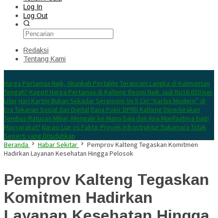
Log In
Log Out
Redaksi
Tentang Kami
Konten Spesial
Harga Pertamax Naik, Akankah Pertalite Terancam Langka di Kalimantan
Tengah?
Kaget! Harga Pertamax di Kalteng Resmi Naik Jadi Rp16.650 per
Liter
Hari Kartini Bukan Sekadar Seremoni: Ini 5 Ciri “Kartini Modern” di
Era Tekanan Sosial dan Digital
Dana Pokir DPRD Kalteng Diperkirakan
Tembus Ratusan Miliar, Mengalir ke Mana Saja dan Apa Manfaatnya bagi
Masyarakat?
Narasi Liar vs Fakta: Proyek Infrastruktur Sukamara Tidak
Seperti yang Dituduhkan
Beranda
Habar Sekitar
Pemprov Kalteng Tegaskan Komitmen
Hadirkan Layanan Kesehatan Hingga Pelosok
Pemprov Kalteng Tegaskan
Komitmen Hadirkan
Layanan Kesehatan Hingga