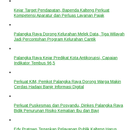
Kejar Target Pendapatan, Bapenda Kalteng Perkuat
Kompetensi Aparatur dan Perluas Layanan Pajak
Palangka Raya Dorong Kelurahan Melek Data, Tiga Wilayah
Jadi Percontohan Program Kelurahan Cantik
Palangka Raya Kejar Predikat Kota Antikorupsi, Capaian
Indikator Tembus 96,5
Perkuat KIM, Pemkot Palangka Raya Dorong Warga Makin
Cerdas Hadapi Banjir Informasi Digital
Perkuat Puskesmas dan Posyandu, Dinkes Palangka Raya
Bidik Penurunan Risiko Kematian Ibu dan Bayi
Edy Pratowo Tegaskan Pelayanan Publik Kalteng Harus