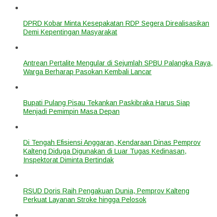
DPRD Kobar Minta Kesepakatan RDP Segera Direalisasikan
Demi Kepentingan Masyarakat
Antrean Pertalite Mengular di Sejumlah SPBU Palangka Raya,
Warga Berharap Pasokan Kembali Lancar
Bupati Pulang Pisau Tekankan Paskibraka Harus Siap
Menjadi Pemimpin Masa Depan
Di Tengah Efisiensi Anggaran, Kendaraan Dinas Pemprov
Kalteng Diduga Digunakan di Luar Tugas Kedinasan,
Inspektorat Diminta Bertindak
RSUD Doris Raih Pengakuan Dunia, Pemprov Kalteng
Perkuat Layanan Stroke hingga Pelosok