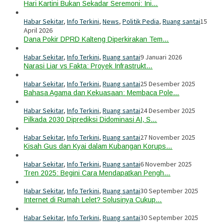
Hari Kartini Bukan Sekadar Seremoni: Ini…
Habar Sekitar
,
Info Terkini
,
News
,
Politik Pedia
,
Ruang santai
15
April 2026
Dana Pokir DPRD Kalteng Diperkirakan Tem…
Habar Sekitar
,
Info Terkini
,
Ruang santai
9 Januari 2026
Narasi Liar vs Fakta: Proyek Infrastrukt…
Habar Sekitar
,
Info Terkini
,
Ruang santai
25 Desember 2025
Bahasa Agama dan Kekuasaan: Membaca Pole…
Habar Sekitar
,
Info Terkini
,
Ruang santai
24 Desember 2025
Pilkada 2030 Diprediksi Didominasi AI, S…
Habar Sekitar
,
Info Terkini
,
Ruang santai
27 November 2025
Kisah Gus dan Kyai dalam Kubangan Korups…
Habar Sekitar
,
Info Terkini
,
Ruang santai
6 November 2025
Tren 2025: Begini Cara Mendapatkan Pengh…
Habar Sekitar
,
Info Terkini
,
Ruang santai
30 September 2025
Internet di Rumah Lelet? Solusinya Cukup…
Habar Sekitar
,
Info Terkini
,
Ruang santai
30 September 2025