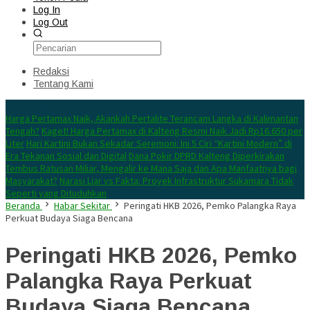
Log In
Log Out
Redaksi
Tentang Kami
Konten Spesial
Harga Pertamax Naik, Akankah Pertalite Terancam Langka di Kalimantan
Tengah?
Kaget! Harga Pertamax di Kalteng Resmi Naik Jadi Rp16.650 per
Liter
Hari Kartini Bukan Sekadar Seremoni: Ini 5 Ciri “Kartini Modern” di
Era Tekanan Sosial dan Digital
Dana Pokir DPRD Kalteng Diperkirakan
Tembus Ratusan Miliar, Mengalir ke Mana Saja dan Apa Manfaatnya bagi
Masyarakat?
Narasi Liar vs Fakta: Proyek Infrastruktur Sukamara Tidak
Seperti yang Dituduhkan
Beranda
Habar Sekitar
Peringati HKB 2026, Pemko Palangka Raya
Perkuat Budaya Siaga Bencana
Peringati HKB 2026, Pemko
Palangka Raya Perkuat
Budaya Siaga Bencana