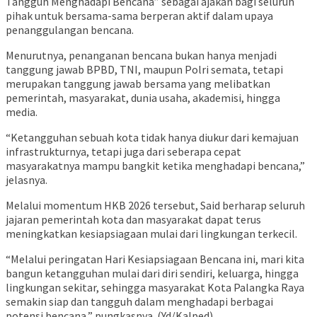
Tangguh Menghadapi Bencana” sebagai ajakan bagi seluruh
pihak untuk bersama-sama berperan aktif dalam upaya
penanggulangan bencana.
Menurutnya, penanganan bencana bukan hanya menjadi
tanggung jawab BPBD, TNI, maupun Polri semata, tetapi
merupakan tanggung jawab bersama yang melibatkan
pemerintah, masyarakat, dunia usaha, akademisi, hingga
media.
“Ketangguhan sebuah kota tidak hanya diukur dari kemajuan
infrastrukturnya, tetapi juga dari seberapa cepat
masyarakatnya mampu bangkit ketika menghadapi bencana,”
jelasnya.
Melalui momentum HKB 2026 tersebut, Said berharap seluruh
jajaran pemerintah kota dan masyarakat dapat terus
meningkatkan kesiapsiagaan mulai dari lingkungan terkecil.
“Melalui peringatan Hari Kesiapsiagaan Bencana ini, mari kita
bangun ketangguhan mulai dari diri sendiri, keluarga, hingga
lingkungan sekitar, sehingga masyarakat Kota Palangka Raya
semakin siap dan tangguh dalam menghadapi berbagai
potensi bencana,” pungkasnya. (Yd/Kalped)