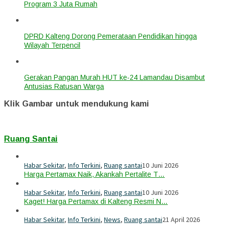
Program 3 Juta Rumah
DPRD Kalteng Dorong Pemerataan Pendidikan hingga
Wilayah Terpencil
Gerakan Pangan Murah HUT ke-24 Lamandau Disambut
Antusias Ratusan Warga
Klik Gambar untuk mendukung kami
Ruang Santai
Habar Sekitar
,
Info Terkini
,
Ruang santai
10 Juni 2026
Harga Pertamax Naik, Akankah Pertalite T…
Habar Sekitar
,
Info Terkini
,
Ruang santai
10 Juni 2026
Kaget! Harga Pertamax di Kalteng Resmi N…
Habar Sekitar
,
Info Terkini
,
News
,
Ruang santai
21 April 2026