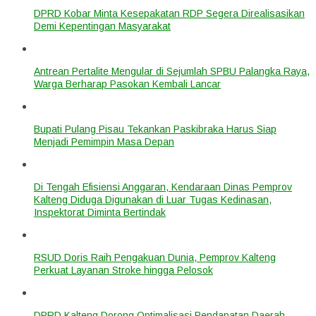
DPRD Kobar Minta Kesepakatan RDP Segera Direalisasikan
Demi Kepentingan Masyarakat
Antrean Pertalite Mengular di Sejumlah SPBU Palangka Raya,
Warga Berharap Pasokan Kembali Lancar
Bupati Pulang Pisau Tekankan Paskibraka Harus Siap
Menjadi Pemimpin Masa Depan
Di Tengah Efisiensi Anggaran, Kendaraan Dinas Pemprov
Kalteng Diduga Digunakan di Luar Tugas Kedinasan,
Inspektorat Diminta Bertindak
RSUD Doris Raih Pengakuan Dunia, Pemprov Kalteng
Perkuat Layanan Stroke hingga Pelosok
DPRD Kalteng Dorong Optimalisasi Pendapatan Daerah