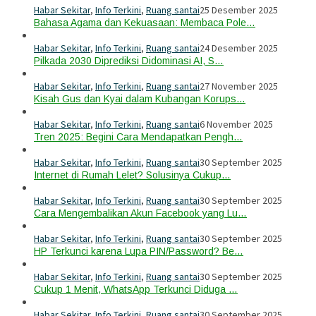
Habar Sekitar
,
Info Terkini
,
Ruang santai
25 Desember 2025
Bahasa Agama dan Kekuasaan: Membaca Pole…
Habar Sekitar
,
Info Terkini
,
Ruang santai
24 Desember 2025
Pilkada 2030 Diprediksi Didominasi AI, S…
Habar Sekitar
,
Info Terkini
,
Ruang santai
27 November 2025
Kisah Gus dan Kyai dalam Kubangan Korups…
Habar Sekitar
,
Info Terkini
,
Ruang santai
6 November 2025
Tren 2025: Begini Cara Mendapatkan Pengh…
Habar Sekitar
,
Info Terkini
,
Ruang santai
30 September 2025
Internet di Rumah Lelet? Solusinya Cukup…
Habar Sekitar
,
Info Terkini
,
Ruang santai
30 September 2025
Cara Mengembalikan Akun Facebook yang Lu…
Habar Sekitar
,
Info Terkini
,
Ruang santai
30 September 2025
HP Terkunci karena Lupa PIN/Password? Be…
Habar Sekitar
,
Info Terkini
,
Ruang santai
30 September 2025
Cukup 1 Menit, WhatsApp Terkunci Diduga …
Habar Sekitar
,
Info Terkini
,
Ruang santai
30 September 2025