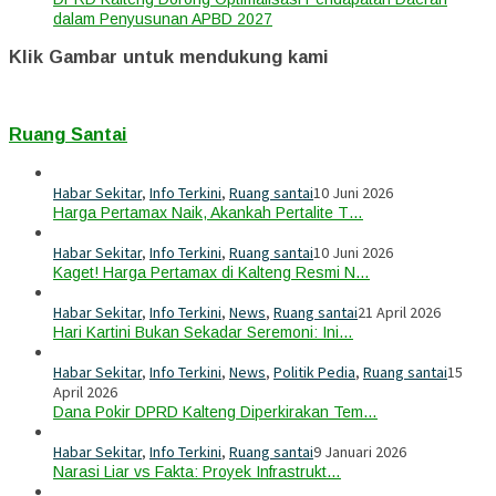
dalam Penyusunan APBD 2027
Klik Gambar untuk mendukung kami
Ruang Santai
Habar Sekitar
,
Info Terkini
,
Ruang santai
10 Juni 2026
Harga Pertamax Naik, Akankah Pertalite T…
Habar Sekitar
,
Info Terkini
,
Ruang santai
10 Juni 2026
Kaget! Harga Pertamax di Kalteng Resmi N…
Habar Sekitar
,
Info Terkini
,
News
,
Ruang santai
21 April 2026
Hari Kartini Bukan Sekadar Seremoni: Ini…
Habar Sekitar
,
Info Terkini
,
News
,
Politik Pedia
,
Ruang santai
15
April 2026
Dana Pokir DPRD Kalteng Diperkirakan Tem…
Habar Sekitar
,
Info Terkini
,
Ruang santai
9 Januari 2026
Narasi Liar vs Fakta: Proyek Infrastrukt…