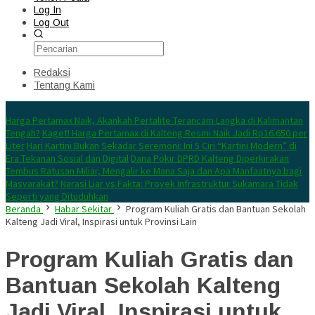
Log In
Log Out
Redaksi
Tentang Kami
Konten Spesial
Harga Pertamax Naik, Akankah Pertalite Terancam Langka di Kalimantan
Tengah?
Kaget! Harga Pertamax di Kalteng Resmi Naik Jadi Rp16.650 per
Liter
Hari Kartini Bukan Sekadar Seremoni: Ini 5 Ciri “Kartini Modern” di
Era Tekanan Sosial dan Digital
Dana Pokir DPRD Kalteng Diperkirakan
Tembus Ratusan Miliar, Mengalir ke Mana Saja dan Apa Manfaatnya bagi
Masyarakat?
Narasi Liar vs Fakta: Proyek Infrastruktur Sukamara Tidak
Seperti yang Dituduhkan
Beranda
Habar Sekitar
Program Kuliah Gratis dan Bantuan Sekolah
Kalteng Jadi Viral, Inspirasi untuk Provinsi Lain
Program Kuliah Gratis dan
Bantuan Sekolah Kalteng
Jadi Viral, Inspirasi untuk