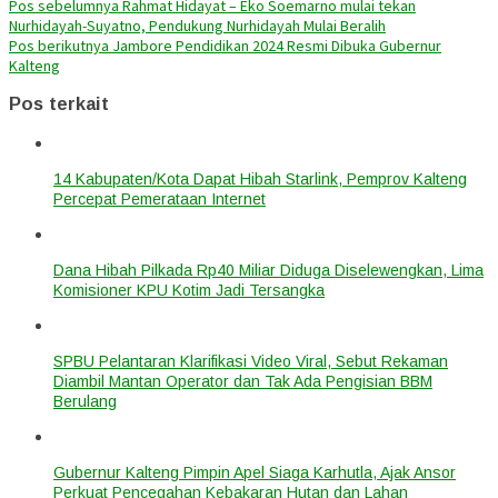
Pos sebelumnya
Rahmat Hidayat – Eko Soemarno mulai tekan
Nurhidayah-Suyatno, Pendukung Nurhidayah Mulai Beralih
Pos berikutnya
Jambore Pendidikan 2024 Resmi Dibuka Gubernur
Kalteng
Pos terkait
14 Kabupaten/Kota Dapat Hibah Starlink, Pemprov Kalteng
Percepat Pemerataan Internet
Dana Hibah Pilkada Rp40 Miliar Diduga Diselewengkan, Lima
Komisioner KPU Kotim Jadi Tersangka
SPBU Pelantaran Klarifikasi Video Viral, Sebut Rekaman
Diambil Mantan Operator dan Tak Ada Pengisian BBM
Berulang
Gubernur Kalteng Pimpin Apel Siaga Karhutla, Ajak Ansor
Perkuat Pencegahan Kebakaran Hutan dan Lahan