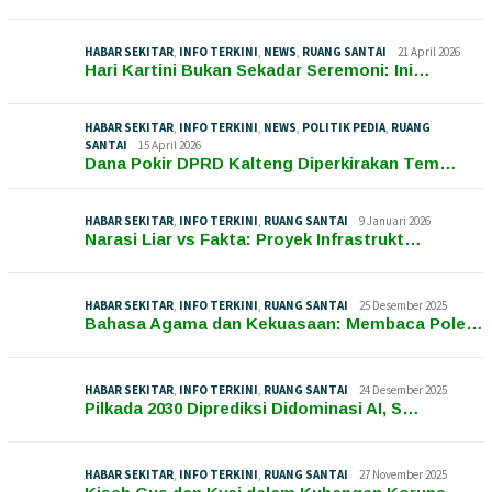
HABAR SEKITAR
,
INFO TERKINI
,
NEWS
,
RUANG SANTAI
21 April 2026
Hari Kartini Bukan Sekadar Seremoni: Ini…
HABAR SEKITAR
,
INFO TERKINI
,
NEWS
,
POLITIK PEDIA
,
RUANG
SANTAI
15 April 2026
Dana Pokir DPRD Kalteng Diperkirakan Tem…
HABAR SEKITAR
,
INFO TERKINI
,
RUANG SANTAI
9 Januari 2026
Narasi Liar vs Fakta: Proyek Infrastrukt…
HABAR SEKITAR
,
INFO TERKINI
,
RUANG SANTAI
25 Desember 2025
Bahasa Agama dan Kekuasaan: Membaca Pole…
HABAR SEKITAR
,
INFO TERKINI
,
RUANG SANTAI
24 Desember 2025
Pilkada 2030 Diprediksi Didominasi AI, S…
HABAR SEKITAR
,
INFO TERKINI
,
RUANG SANTAI
27 November 2025