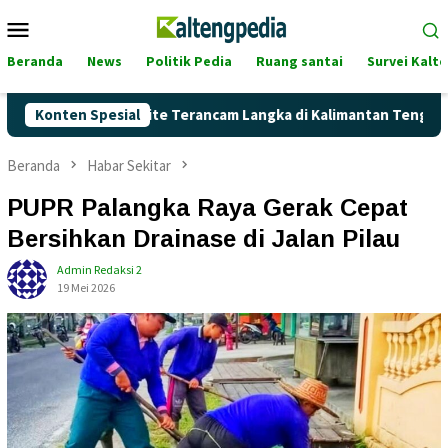
Loncat
Menu
ke
Mobile
konten
Beranda
News
Politik Pedia
Ruang santai
Survei Kalt
ah Pertalite Terancam Langka di Kalimantan Tengah?
Konten Spesial
Ka
Beranda
Habar Sekitar
PUPR Palangka Raya Gerak Cepat
Bersihkan Drainase di Jalan Pilau
Admin Redaksi 2
19 Mei 2026