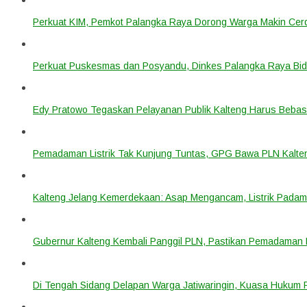
Perkuat KIM, Pemkot Palangka Raya Dorong Warga Makin Cerdas
Perkuat Puskesmas dan Posyandu, Dinkes Palangka Raya Bidi
Edy Pratowo Tegaskan Pelayanan Publik Kalteng Harus Bebas 
Pemadaman Listrik Tak Kunjung Tuntas, GPG Bawa PLN Kalte
Kalteng Jelang Kemerdekaan: Asap Mengancam, Listrik Padam
Gubernur Kalteng Kembali Panggil PLN, Pastikan Pemadaman Li
Di Tengah Sidang Delapan Warga Jatiwaringin, Kuasa Hukum