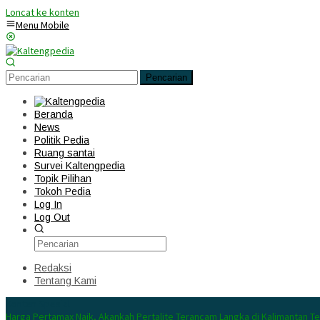
Loncat ke konten
Menu Mobile
Pencarian
Beranda
News
Politik Pedia
Ruang santai
Survei Kaltengpedia
Topik Pilihan
Tokoh Pedia
Log In
Log Out
Redaksi
Tentang Kami
Konten Spesial
Harga Pertamax Naik, Akankah Pertalite Terancam Langka di Kalimantan T