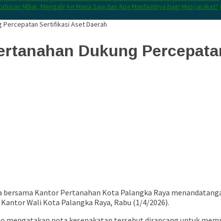
atusan Miliar, Mengalir ke Mana Saja dan Apa Manfaatnya bagi Masyarakat?
 Percepatan Sertifikasi Aset Daerah
ertanahan Dukung Percepatan 
ya bersama
Kantor Pertanahan Kota Palangka Raya
menandatangan
 Kantor Wali Kota Palangka Raya, Rabu (1/4/2026).
to
mengatakan nota kesepakatan tersebut dirancang untuk mempe