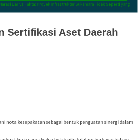
Narasi Liar vs Fakta: Proyek Infrastruktur Sukamara Tidak Seperti yang
Sertifikasi Aset Daerah
i nota kesepakatan sebagai bentuk penguatan sinergi dalam
rkuat kerja sama kedua belah pihak dalam berbagai bidang