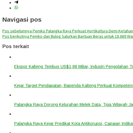
Navigasi pos
Pos sebelumnya
Pemko Palangka Raya Perkuat Hortikultura Demi Ketaha
Pos berikutnya
Pemko dan Bulog Salurkan Bantuan Beras untuk 18.669 Wa
Pos terkait
Ekspor Kalteng Tembus US$1,88 Miliar, Industri Pengolahan 
Kejar Target Pendapatan, Bapenda Kalteng Perkuat Kompetens
Palangka Raya Dorong Kelurahan Melek Data, Tiga Wilayah Ja
Palangka Raya Kejar Predikat Kota Antikorupsi, Capaian Indik