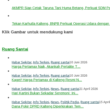
AKMPR Siap Cetak Taruna Tani Huma Betang, Perkuat SDM P
Tekan Karhutla Kalteng, BNPB Perkuat Operasi Udara deng
Klik Gambar untuk mendukung kami
Ruang Santai
Habar Sekitar
,
Info Terkini
,
Ruang santai
10 Juni 2026
Harga Pertamax Naik, Akankah Pertalite T…
Habar Sekitar
,
Info Terkini
,
Ruang santai
10 Juni 2026
Kaget! Harga Pertamax di Kalteng Resmi N…
Habar Sekitar
,
Info Terkini
,
News
,
Ruang santai
21 April 2026
Hari Kartini Bukan Sekadar Seremoni: Ini…
Habar Sekitar
,
Info Terkini
,
News
,
Politik Pedia
,
Ruang santai
15 Apri
Dana Pokir DPRD Kalteng Diperkirakan Tem…