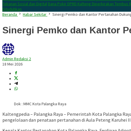
Tekanan Sosial dan Digital
Dana Pokir DPRD Kalteng Diperkirakan Tembus R
Dituduhkan
Beranda
Habar Sekitar
Sinergi Pemko dan Kantor Pertanahan Dukung
Sinergi Pemko dan Kantor P
Admin Redaksi 2
18 Mei 2026
Dok : MMC Kota Palangka Raya
Kaltengpedia – Palangka Raya – Pemerintah Kota Palangka Ra
pengelolaan dan penataan pertanahan di Aula Peteng Karuhei II
Kepala Kantor Pertanahan Kota Palangka Raya,
Ferdinan Adino