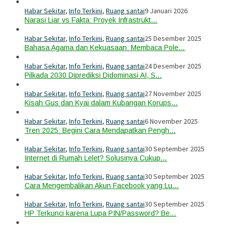
Habar Sekitar
,
Info Terkini
,
Ruang santai
9 Januari 2026
Narasi Liar vs Fakta: Proyek Infrastrukt…
Habar Sekitar
,
Info Terkini
,
Ruang santai
25 Desember 2025
Bahasa Agama dan Kekuasaan: Membaca Pole…
Habar Sekitar
,
Info Terkini
,
Ruang santai
24 Desember 2025
Pilkada 2030 Diprediksi Didominasi AI, S…
Habar Sekitar
,
Info Terkini
,
Ruang santai
27 November 2025
Kisah Gus dan Kyai dalam Kubangan Korups…
Habar Sekitar
,
Info Terkini
,
Ruang santai
6 November 2025
Tren 2025: Begini Cara Mendapatkan Pengh…
Habar Sekitar
,
Info Terkini
,
Ruang santai
30 September 2025
Internet di Rumah Lelet? Solusinya Cukup…
Habar Sekitar
,
Info Terkini
,
Ruang santai
30 September 2025
Cara Mengembalikan Akun Facebook yang Lu…
Habar Sekitar
,
Info Terkini
,
Ruang santai
30 September 2025
HP Terkunci karena Lupa PIN/Password? Be…