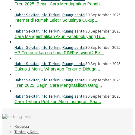
Tren 2025: Begini Cara Mendapatkan Pengh…
Habar Sekitar
,
Info Terkini
,
Ruang santai
30 September 2025
Internet di Rumah Lelet? Solusinya Cukup…
Habar Sekitar
,
Info Terkini
,
Ruang santai
30 September 2025
Cara Mengembalikan Akun Facebook yang Lu…
Habar Sekitar
,
Info Terkini
,
Ruang santai
30 September 2025
HP Terkunci karena Lupa PIN/Password? Be…
Habar Sekitar
,
Info Terkini
,
Ruang santai
30 September 2025
Cukup 1 Menit, WhatsApp Terkunci Diduga …
Habar Sekitar
,
Info Terkini
,
Ruang santai
30 September 2025
Tren 2025: Begini Cara Menghasilkan Uang…
Habar Sekitar
,
Info Terkini
,
Ruang santai
30 September 2025
Cara Terbaru Pulihkan Akun Instagram Saa…
Redaksi
Tentang Kami