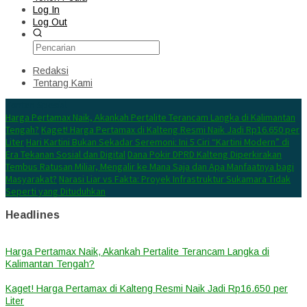
Log In
Log Out
Redaksi
Tentang Kami
Konten Spesial
Harga Pertamax Naik, Akankah Pertalite Terancam Langka di Kalimantan
Tengah?
Kaget! Harga Pertamax di Kalteng Resmi Naik Jadi Rp16.650 per
Liter
Hari Kartini Bukan Sekadar Seremoni: Ini 5 Ciri “Kartini Modern” di
Era Tekanan Sosial dan Digital
Dana Pokir DPRD Kalteng Diperkirakan
Tembus Ratusan Miliar, Mengalir ke Mana Saja dan Apa Manfaatnya bagi
Masyarakat?
Narasi Liar vs Fakta: Proyek Infrastruktur Sukamara Tidak
Seperti yang Dituduhkan
Headlines
Harga Pertamax Naik, Akankah Pertalite Terancam Langka di
Kalimantan Tengah?
Kaget! Harga Pertamax di Kalteng Resmi Naik Jadi Rp16.650 per
Liter