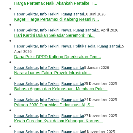
Harga Pertamax Naik, Akankah Pertalite T…
Habar Sekitar
,
Info Terkini
,
Ruang santai
10 Juni 2026
Kaget! Harga Pertamax di Kalteng Resmi N…
Habar Sekitar
,
Info Terkini
,
News
,
Ruang santai
21 April 2026
Hari Kartini Bukan Sekadar Seremoni: Ini…
Habar Sekitar
,
Info Terkini
,
News
,
Politik Pedia
,
Ruang santai
15
April 2026
Dana Pokir DPRD Kalteng Diperkirakan Tem…
Habar Sekitar
,
Info Terkini
,
Ruang santai
9 Januari 2026
Narasi Liar vs Fakta: Proyek Infrastrukt…
Habar Sekitar
,
Info Terkini
,
Ruang santai
25 Desember 2025
Bahasa Agama dan Kekuasaan: Membaca Pole…
Habar Sekitar
,
Info Terkini
,
Ruang santai
24 Desember 2025
Pilkada 2030 Diprediksi Didominasi AI, S…
Habar Sekitar
,
Info Terkini
,
Ruang santai
27 November 2025
Kisah Gus dan Kyai dalam Kubangan Korups…
Habar Sekitar
,
Info Terkini
,
Ruang santai
6 November 2025