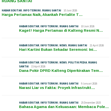
RUANG SANTAI
HABAR SEKITAR
,
INFO TERKINI
,
RUANG SANTAI
10 Juni 2026
Harga Pertamax Naik, Akankah Pertalite T…
HABAR SEKITAR
,
INFO TERKINI
,
RUANG SANTAI
10 Juni 2026
Kaget! Harga Pertamax di Kalteng Resmi N…
HABAR SEKITAR
,
INFO TERKINI
,
NEWS
,
RUANG SANTAI
21 April 2026
Hari Kartini Bukan Sekadar Seremoni: Ini…
HABAR SEKITAR
,
INFO TERKINI
,
NEWS
,
POLITIK PEDIA
,
RUANG
SANTAI
15 April 2026
Dana Pokir DPRD Kalteng Diperkirakan Tem…
HABAR SEKITAR
,
INFO TERKINI
,
RUANG SANTAI
9 Januari 2026
Narasi Liar vs Fakta: Proyek Infrastrukt…
HABAR SEKITAR
,
INFO TERKINI
,
RUANG SANTAI
25 Desember 2025
Bahasa Agama dan Kekuasaan: Membaca Pole…