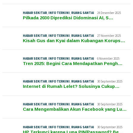
HABAR SEKITAR
,
INFO TERKINI
,
RUANG SANTAI
24 Desember 2025
Pilkada 2030 Diprediksi Didominasi AI, S…
HABAR SEKITAR
,
INFO TERKINI
,
RUANG SANTAI
27 November 2025
Kisah Gus dan Kyai dalam Kubangan Korups…
HABAR SEKITAR
,
INFO TERKINI
,
RUANG SANTAI
6 November 2025
Tren 2025: Begini Cara Mendapatkan Pengh…
HABAR SEKITAR
,
INFO TERKINI
,
RUANG SANTAI
30 September 2025
Internet di Rumah Lelet? Solusinya Cukup…
HABAR SEKITAR
,
INFO TERKINI
,
RUANG SANTAI
30 September 2025
Cara Mengembalikan Akun Facebook yang Lu…
HABAR SEKITAR
,
INFO TERKINI
,
RUANG SANTAI
30 September 2025
HP Terkunci karena Lupa PIN/Password? Be…