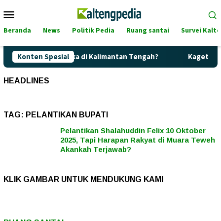
Loncat
Menu
ke
Mobile
konten
Beranda
News
Politik Pedia
Ruang santai
Survei Kalt
lite Terancam Langka di Kalimantan Tengah?
Konten Spesial
Kaget! Harg
HEADLINES
TAG:
PELANTIKAN BUPATI
Pelantikan Shalahuddin Felix 10 Oktober
2025, Tapi Harapan Rakyat di Muara Teweh
Akankah Terjawab?
KLIK GAMBAR UNTUK MENDUKUNG KAMI