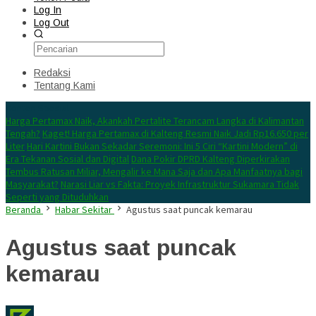
Log In
Log Out
Redaksi
Tentang Kami
Konten Spesial
Harga Pertamax Naik, Akankah Pertalite Terancam Langka di Kalimantan
Tengah?
Kaget! Harga Pertamax di Kalteng Resmi Naik Jadi Rp16.650 per
Liter
Hari Kartini Bukan Sekadar Seremoni: Ini 5 Ciri “Kartini Modern” di
Era Tekanan Sosial dan Digital
Dana Pokir DPRD Kalteng Diperkirakan
Tembus Ratusan Miliar, Mengalir ke Mana Saja dan Apa Manfaatnya bagi
Masyarakat?
Narasi Liar vs Fakta: Proyek Infrastruktur Sukamara Tidak
Seperti yang Dituduhkan
Beranda
Habar Sekitar
Agustus saat puncak kemarau
Agustus saat puncak
kemarau