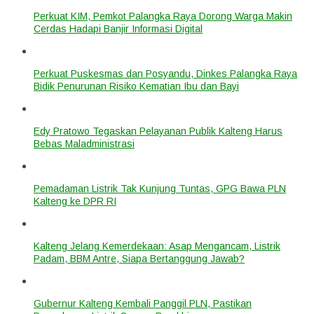
Perkuat KIM, Pemkot Palangka Raya Dorong Warga Makin
Cerdas Hadapi Banjir Informasi Digital
Perkuat Puskesmas dan Posyandu, Dinkes Palangka Raya
Bidik Penurunan Risiko Kematian Ibu dan Bayi
Edy Pratowo Tegaskan Pelayanan Publik Kalteng Harus
Bebas Maladministrasi
Pemadaman Listrik Tak Kunjung Tuntas, GPG Bawa PLN
Kalteng ke DPR RI
Kalteng Jelang Kemerdekaan: Asap Mengancam, Listrik
Padam, BBM Antre, Siapa Bertanggung Jawab?
Gubernur Kalteng Kembali Panggil PLN, Pastikan