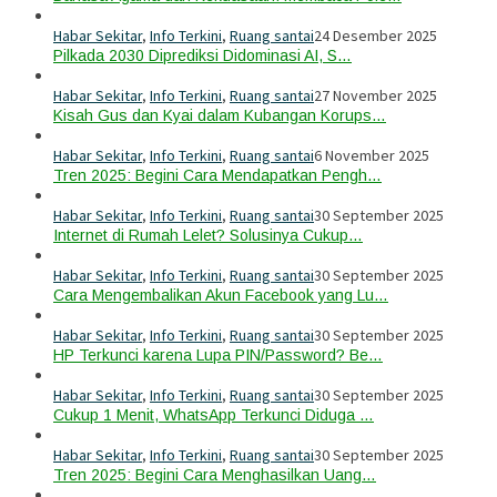
Habar Sekitar
,
Info Terkini
,
Ruang santai
24 Desember 2025
Pilkada 2030 Diprediksi Didominasi AI, S…
Habar Sekitar
,
Info Terkini
,
Ruang santai
27 November 2025
Kisah Gus dan Kyai dalam Kubangan Korups…
Habar Sekitar
,
Info Terkini
,
Ruang santai
6 November 2025
Tren 2025: Begini Cara Mendapatkan Pengh…
Habar Sekitar
,
Info Terkini
,
Ruang santai
30 September 2025
Internet di Rumah Lelet? Solusinya Cukup…
Habar Sekitar
,
Info Terkini
,
Ruang santai
30 September 2025
Cara Mengembalikan Akun Facebook yang Lu…
Habar Sekitar
,
Info Terkini
,
Ruang santai
30 September 2025
HP Terkunci karena Lupa PIN/Password? Be…
Habar Sekitar
,
Info Terkini
,
Ruang santai
30 September 2025
Cukup 1 Menit, WhatsApp Terkunci Diduga …
Habar Sekitar
,
Info Terkini
,
Ruang santai
30 September 2025
Tren 2025: Begini Cara Menghasilkan Uang…