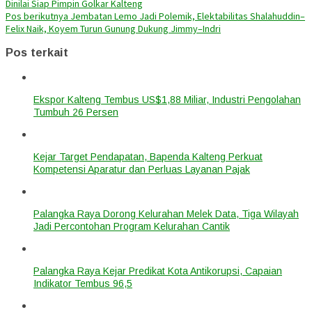
Dinilai Siap Pimpin Golkar Kalteng
Pos berikutnya
Jembatan Lemo Jadi Polemik, Elektabilitas Shalahuddin–
Felix Naik, Koyem Turun Gunung Dukung Jimmy–Indri
Pos terkait
Ekspor Kalteng Tembus US$1,88 Miliar, Industri Pengolahan
Tumbuh 26 Persen
Kejar Target Pendapatan, Bapenda Kalteng Perkuat
Kompetensi Aparatur dan Perluas Layanan Pajak
Palangka Raya Dorong Kelurahan Melek Data, Tiga Wilayah
Jadi Percontohan Program Kelurahan Cantik
Palangka Raya Kejar Predikat Kota Antikorupsi, Capaian
Indikator Tembus 96,5