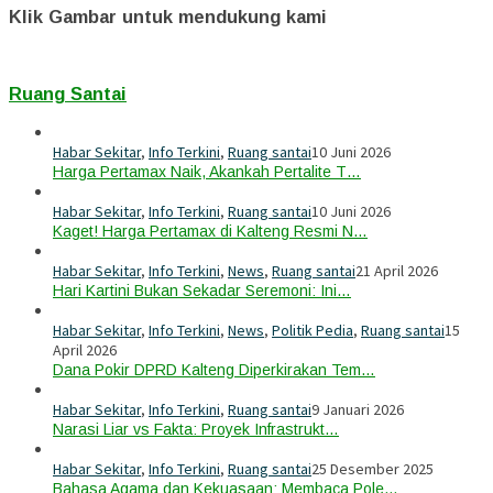
Klik Gambar untuk mendukung kami
Ruang Santai
Habar Sekitar
,
Info Terkini
,
Ruang santai
10 Juni 2026
Harga Pertamax Naik, Akankah Pertalite T…
Habar Sekitar
,
Info Terkini
,
Ruang santai
10 Juni 2026
Kaget! Harga Pertamax di Kalteng Resmi N…
Habar Sekitar
,
Info Terkini
,
News
,
Ruang santai
21 April 2026
Hari Kartini Bukan Sekadar Seremoni: Ini…
Habar Sekitar
,
Info Terkini
,
News
,
Politik Pedia
,
Ruang santai
15
April 2026
Dana Pokir DPRD Kalteng Diperkirakan Tem…
Habar Sekitar
,
Info Terkini
,
Ruang santai
9 Januari 2026
Narasi Liar vs Fakta: Proyek Infrastrukt…
Habar Sekitar
,
Info Terkini
,
Ruang santai
25 Desember 2025
Bahasa Agama dan Kekuasaan: Membaca Pole…