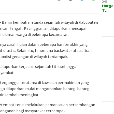
2026
Harga
T…
– Banjir kembali melanda sejumlah wilayah di Kabupaten
ntan Tengah. Ketinggian air dilaporkan mencapai
rmukiman warga di beberapa kecamatan.
inya curah hujan dalam beberapa hari terakhir yang
drastis. Selain itu, fenomena backwater atau aliran
kondisi genangan di wilayah terdampak.
dilaporkan terjadi di sejumlah titik sehingga
yarakat.
a terganggu, terutama di kawasan permukiman yang
rga dilaporkan mulai mengamankan barang-barang
 air kembali meningkat.
setempat terus melakukan pemantauan perkembangan
nanganan bagi masyarakat terdampak.