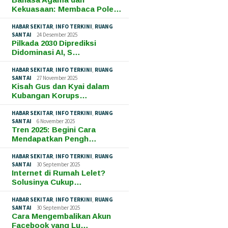
Kekuasaan: Membaca Pole…
HABAR SEKITAR
,
INFO TERKINI
,
RUANG
SANTAI
24 Desember 2025
Pilkada 2030 Diprediksi
Didominasi AI, S…
HABAR SEKITAR
,
INFO TERKINI
,
RUANG
SANTAI
27 November 2025
Kisah Gus dan Kyai dalam
Kubangan Korups…
HABAR SEKITAR
,
INFO TERKINI
,
RUANG
SANTAI
6 November 2025
Tren 2025: Begini Cara
Mendapatkan Pengh…
HABAR SEKITAR
,
INFO TERKINI
,
RUANG
SANTAI
30 September 2025
Internet di Rumah Lelet?
Solusinya Cukup…
HABAR SEKITAR
,
INFO TERKINI
,
RUANG
SANTAI
30 September 2025
Cara Mengembalikan Akun
Facebook yang Lu…