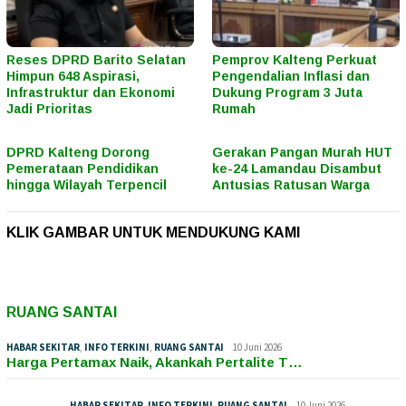
Reses DPRD Barito Selatan
Pemprov Kalteng Perkuat
Himpun 648 Aspirasi,
Pengendalian Inflasi dan
Infrastruktur dan Ekonomi
Dukung Program 3 Juta
Jadi Prioritas
Rumah
DPRD Kalteng Dorong
Gerakan Pangan Murah HUT
Pemerataan Pendidikan
ke-24 Lamandau Disambut
hingga Wilayah Terpencil
Antusias Ratusan Warga
KLIK GAMBAR UNTUK MENDUKUNG KAMI
RUANG SANTAI
HABAR SEKITAR
,
INFO TERKINI
,
RUANG SANTAI
10 Juni 2026
Harga Pertamax Naik, Akankah Pertalite T…
HABAR SEKITAR
,
INFO TERKINI
,
RUANG SANTAI
10 Juni 2026