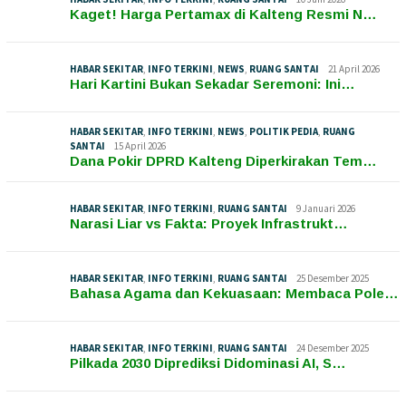
Kaget! Harga Pertamax di Kalteng Resmi N…
HABAR SEKITAR
,
INFO TERKINI
,
NEWS
,
RUANG SANTAI
21 April 2026
Hari Kartini Bukan Sekadar Seremoni: Ini…
HABAR SEKITAR
,
INFO TERKINI
,
NEWS
,
POLITIK PEDIA
,
RUANG
SANTAI
15 April 2026
Dana Pokir DPRD Kalteng Diperkirakan Tem…
HABAR SEKITAR
,
INFO TERKINI
,
RUANG SANTAI
9 Januari 2026
Narasi Liar vs Fakta: Proyek Infrastrukt…
HABAR SEKITAR
,
INFO TERKINI
,
RUANG SANTAI
25 Desember 2025
Bahasa Agama dan Kekuasaan: Membaca Pole…
HABAR SEKITAR
,
INFO TERKINI
,
RUANG SANTAI
24 Desember 2025
Pilkada 2030 Diprediksi Didominasi AI, S…