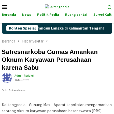
Loncat
Menu
ke
Mobile
konten
Beranda
News
Politik Pedia
Ruang santai
Survei Kalt
h Pertalite Terancam Langka di Kalimantan Tengah?
Konten Spesial
Kage
Beranda
Habar Sekitar
Satresnarkoba Gumas Amankan
Oknum Karyawan Perusahaan
karena Sabu
Admin Redaksi
16 Mei 2026
Dok : Antara News
Kaltengpedia – Gunung Mas – Aparat kepolisian mengamankan
seorang oknum karyawan perusahaan besar swasta (PBS)