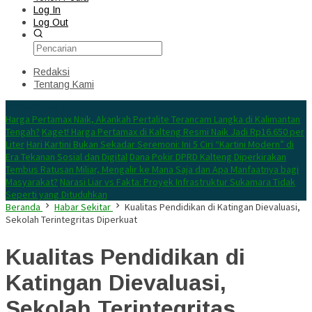
Log In
Log Out
Redaksi
Tentang Kami
Konten Spesial
Harga Pertamax Naik, Akankah Pertalite Terancam Langka di Kalimantan
Tengah?
Kaget! Harga Pertamax di Kalteng Resmi Naik Jadi Rp16.650 per
Liter
Hari Kartini Bukan Sekadar Seremoni: Ini 5 Ciri “Kartini Modern” di
Era Tekanan Sosial dan Digital
Dana Pokir DPRD Kalteng Diperkirakan
Tembus Ratusan Miliar, Mengalir ke Mana Saja dan Apa Manfaatnya bagi
Masyarakat?
Narasi Liar vs Fakta: Proyek Infrastruktur Sukamara Tidak
Seperti yang Dituduhkan
Beranda
Habar Sekitar
Kualitas Pendidikan di Katingan Dievaluasi,
Sekolah Terintegritas Diperkuat
Kualitas Pendidikan di
Katingan Dievaluasi,
Sekolah Terintegritas