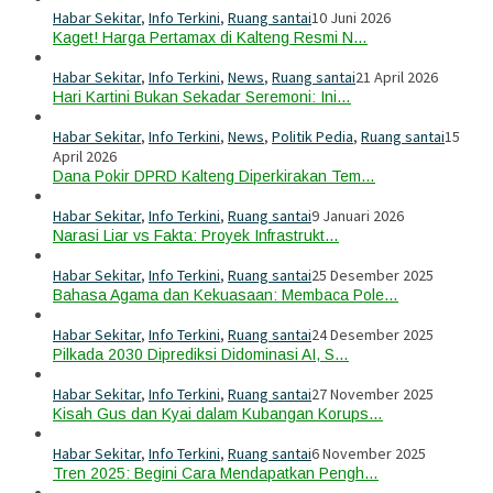
Habar Sekitar
,
Info Terkini
,
Ruang santai
10 Juni 2026
Kaget! Harga Pertamax di Kalteng Resmi N…
Habar Sekitar
,
Info Terkini
,
News
,
Ruang santai
21 April 2026
Hari Kartini Bukan Sekadar Seremoni: Ini…
Habar Sekitar
,
Info Terkini
,
News
,
Politik Pedia
,
Ruang santai
15
April 2026
Dana Pokir DPRD Kalteng Diperkirakan Tem…
Habar Sekitar
,
Info Terkini
,
Ruang santai
9 Januari 2026
Narasi Liar vs Fakta: Proyek Infrastrukt…
Habar Sekitar
,
Info Terkini
,
Ruang santai
25 Desember 2025
Bahasa Agama dan Kekuasaan: Membaca Pole…
Habar Sekitar
,
Info Terkini
,
Ruang santai
24 Desember 2025
Pilkada 2030 Diprediksi Didominasi AI, S…
Habar Sekitar
,
Info Terkini
,
Ruang santai
27 November 2025
Kisah Gus dan Kyai dalam Kubangan Korups…
Habar Sekitar
,
Info Terkini
,
Ruang santai
6 November 2025
Tren 2025: Begini Cara Mendapatkan Pengh…