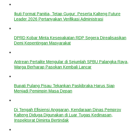
Ikuti Format Panitia, Tetap Gugur: Peserta Kalteng Future
Leader 2026 Pertanyakan Verifikasi Administrasi
DPRD Kobar Minta Kesepakatan RDP Segera Direalisasikan
Demi Kepentingan Masyarakat
Antrean Pertalite Mengular di Sejumlah SPBU Palangka Raya,
Warga Berharap Pasokan Kembali Lancar
Bupati Pulang Pisau Tekankan Paskibraka Harus Siap
Menjadi Pemimpin Masa Depan
Di Tengah Efisiensi Anggaran, Kendaraan Dinas Pemprov
Kalteng Diduga Digunakan di Luar Tugas Kedinasan,
Inspektorat Diminta Bertindak