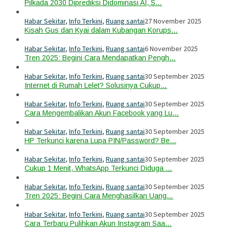
Pilkada 2030 Diprediksi Didominasi AI, S…
Habar Sekitar
,
Info Terkini
,
Ruang santai
27 November 2025
Kisah Gus dan Kyai dalam Kubangan Korups…
Habar Sekitar
,
Info Terkini
,
Ruang santai
6 November 2025
Tren 2025: Begini Cara Mendapatkan Pengh…
Habar Sekitar
,
Info Terkini
,
Ruang santai
30 September 2025
Internet di Rumah Lelet? Solusinya Cukup…
Habar Sekitar
,
Info Terkini
,
Ruang santai
30 September 2025
Cara Mengembalikan Akun Facebook yang Lu…
Habar Sekitar
,
Info Terkini
,
Ruang santai
30 September 2025
HP Terkunci karena Lupa PIN/Password? Be…
Habar Sekitar
,
Info Terkini
,
Ruang santai
30 September 2025
Cukup 1 Menit, WhatsApp Terkunci Diduga …
Habar Sekitar
,
Info Terkini
,
Ruang santai
30 September 2025
Tren 2025: Begini Cara Menghasilkan Uang…
Habar Sekitar
,
Info Terkini
,
Ruang santai
30 September 2025
Cara Terbaru Pulihkan Akun Instagram Saa…