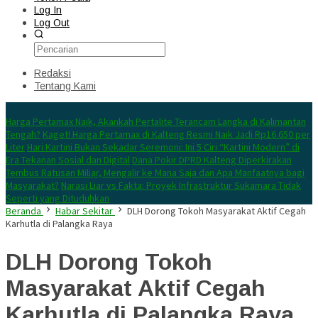
Log In
Log Out
Redaksi
Tentang Kami
Konten Spesial
Harga Pertamax Naik, Akankah Pertalite Terancam Langka di Kalimantan
Tengah?
Kaget! Harga Pertamax di Kalteng Resmi Naik Jadi Rp16.650 per
Liter
Hari Kartini Bukan Sekadar Seremoni: Ini 5 Ciri “Kartini Modern” di
Era Tekanan Sosial dan Digital
Dana Pokir DPRD Kalteng Diperkirakan
Tembus Ratusan Miliar, Mengalir ke Mana Saja dan Apa Manfaatnya bagi
Masyarakat?
Narasi Liar vs Fakta: Proyek Infrastruktur Sukamara Tidak
Seperti yang Dituduhkan
Beranda
Habar Sekitar
DLH Dorong Tokoh Masyarakat Aktif Cegah
Karhutla di Palangka Raya
DLH Dorong Tokoh
Masyarakat Aktif Cegah
Karhutla di Palangka Raya