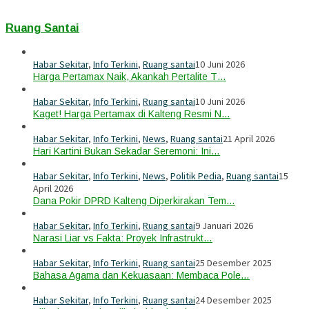
Ruang Santai
Habar Sekitar
,
Info Terkini
,
Ruang santai
10 Juni 2026
Harga Pertamax Naik, Akankah Pertalite T…
Habar Sekitar
,
Info Terkini
,
Ruang santai
10 Juni 2026
Kaget! Harga Pertamax di Kalteng Resmi N…
Habar Sekitar
,
Info Terkini
,
News
,
Ruang santai
21 April 2026
Hari Kartini Bukan Sekadar Seremoni: Ini…
Habar Sekitar
,
Info Terkini
,
News
,
Politik Pedia
,
Ruang santai
15
April 2026
Dana Pokir DPRD Kalteng Diperkirakan Tem…
Habar Sekitar
,
Info Terkini
,
Ruang santai
9 Januari 2026
Narasi Liar vs Fakta: Proyek Infrastrukt…
Habar Sekitar
,
Info Terkini
,
Ruang santai
25 Desember 2025
Bahasa Agama dan Kekuasaan: Membaca Pole…
Habar Sekitar
,
Info Terkini
,
Ruang santai
24 Desember 2025