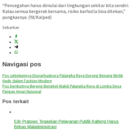
“Pencegahan harus dimulai dari lingkungan sekitar kita sendiri.
Kalau semua bergerak bersama, risiko karhutla bisa ditekan,”
pungkasnya. (Yd/Kalped)
Sebarkan
Navigasi pos
Pos sebelumnya
Disparbudpora Palangka Raya Dorong Benang Bintik
Hadir dalam Fashion Modern
Pos berikutnya
Bereng Bengkel Wakili Palangka Raya di Lomba Desa
Pangan Aman Nasional
Pos terkait
Edy Pratowo Tegaskan Pelayanan Publik Kalteng Harus
Bebas Maladministrasi