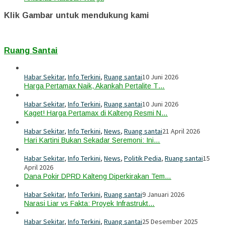
Klik Gambar untuk mendukung kami
Ruang Santai
Habar Sekitar
,
Info Terkini
,
Ruang santai
10 Juni 2026
Harga Pertamax Naik, Akankah Pertalite T…
Habar Sekitar
,
Info Terkini
,
Ruang santai
10 Juni 2026
Kaget! Harga Pertamax di Kalteng Resmi N…
Habar Sekitar
,
Info Terkini
,
News
,
Ruang santai
21 April 2026
Hari Kartini Bukan Sekadar Seremoni: Ini…
Habar Sekitar
,
Info Terkini
,
News
,
Politik Pedia
,
Ruang santai
15
April 2026
Dana Pokir DPRD Kalteng Diperkirakan Tem…
Habar Sekitar
,
Info Terkini
,
Ruang santai
9 Januari 2026
Narasi Liar vs Fakta: Proyek Infrastrukt…
Habar Sekitar
,
Info Terkini
,
Ruang santai
25 Desember 2025