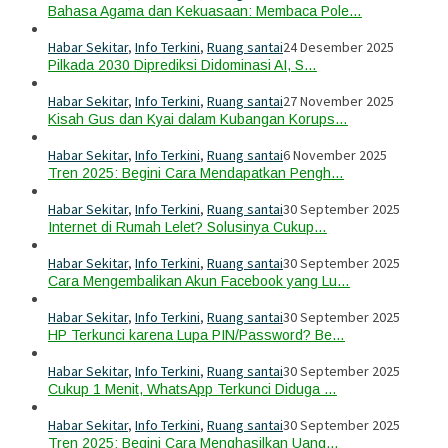
Bahasa Agama dan Kekuasaan: Membaca Pole…
Habar Sekitar
,
Info Terkini
,
Ruang santai
24 Desember 2025
Pilkada 2030 Diprediksi Didominasi AI, S…
Habar Sekitar
,
Info Terkini
,
Ruang santai
27 November 2025
Kisah Gus dan Kyai dalam Kubangan Korups…
Habar Sekitar
,
Info Terkini
,
Ruang santai
6 November 2025
Tren 2025: Begini Cara Mendapatkan Pengh…
Habar Sekitar
,
Info Terkini
,
Ruang santai
30 September 2025
Internet di Rumah Lelet? Solusinya Cukup…
Habar Sekitar
,
Info Terkini
,
Ruang santai
30 September 2025
Cara Mengembalikan Akun Facebook yang Lu…
Habar Sekitar
,
Info Terkini
,
Ruang santai
30 September 2025
HP Terkunci karena Lupa PIN/Password? Be…
Habar Sekitar
,
Info Terkini
,
Ruang santai
30 September 2025
Cukup 1 Menit, WhatsApp Terkunci Diduga …
Habar Sekitar
,
Info Terkini
,
Ruang santai
30 September 2025
Tren 2025: Begini Cara Menghasilkan Uang…