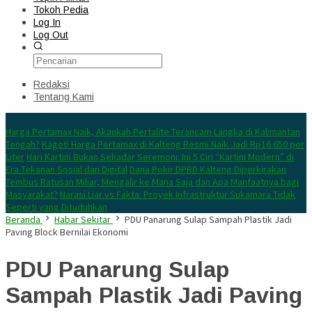
Tokoh Pedia
Log In
Log Out
Redaksi
Tentang Kami
Konten Spesial
Harga Pertamax Naik, Akankah Pertalite Terancam Langka di Kalimantan
Tengah?
Kaget! Harga Pertamax di Kalteng Resmi Naik Jadi Rp16.650 per
Liter
Hari Kartini Bukan Sekadar Seremoni: Ini 5 Ciri “Kartini Modern” di
Era Tekanan Sosial dan Digital
Dana Pokir DPRD Kalteng Diperkirakan
Tembus Ratusan Miliar, Mengalir ke Mana Saja dan Apa Manfaatnya bagi
Masyarakat?
Narasi Liar vs Fakta: Proyek Infrastruktur Sukamara Tidak
Seperti yang Dituduhkan
Beranda
Habar Sekitar
PDU Panarung Sulap Sampah Plastik Jadi
Paving Block Bernilai Ekonomi
PDU Panarung Sulap
Sampah Plastik Jadi Paving