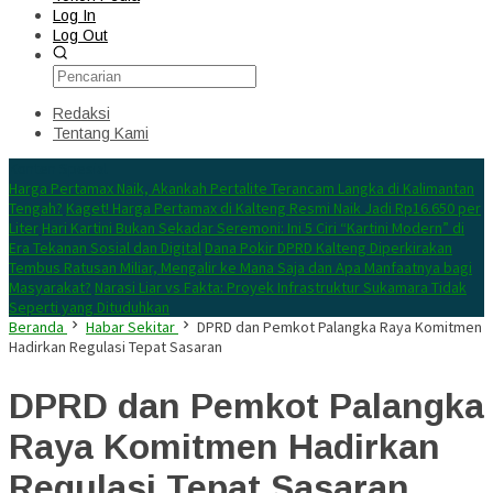
Log In
Log Out
Redaksi
Tentang Kami
Konten Spesial
Harga Pertamax Naik, Akankah Pertalite Terancam Langka di Kalimantan
Tengah?
Kaget! Harga Pertamax di Kalteng Resmi Naik Jadi Rp16.650 per
Liter
Hari Kartini Bukan Sekadar Seremoni: Ini 5 Ciri “Kartini Modern” di
Era Tekanan Sosial dan Digital
Dana Pokir DPRD Kalteng Diperkirakan
Tembus Ratusan Miliar, Mengalir ke Mana Saja dan Apa Manfaatnya bagi
Masyarakat?
Narasi Liar vs Fakta: Proyek Infrastruktur Sukamara Tidak
Seperti yang Dituduhkan
Beranda
Habar Sekitar
DPRD dan Pemkot Palangka Raya Komitmen
Hadirkan Regulasi Tepat Sasaran
DPRD dan Pemkot Palangka
Raya Komitmen Hadirkan
Regulasi Tepat Sasaran