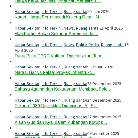
Harga Pertamax Naik, Akankah Pertalite T…
Habar Sekitar
,
Info Terkini
,
Ruang santai
10 Juni 2026
Kaget! Harga Pertamax di Kalteng Resmi N…
Habar Sekitar
,
Info Terkini
,
News
,
Ruang santai
21 April 2026
Hari Kartini Bukan Sekadar Seremoni: Ini…
Habar Sekitar
,
Info Terkini
,
News
,
Politik Pedia
,
Ruang santai
15
April 2026
Dana Pokir DPRD Kalteng Diperkirakan Tem…
Habar Sekitar
,
Info Terkini
,
Ruang santai
9 Januari 2026
Narasi Liar vs Fakta: Proyek Infrastrukt…
Habar Sekitar
,
Info Terkini
,
Ruang santai
25 Desember 2025
Bahasa Agama dan Kekuasaan: Membaca Pole…
Habar Sekitar
,
Info Terkini
,
Ruang santai
24 Desember 2025
Pilkada 2030 Diprediksi Didominasi AI, S…
Habar Sekitar
,
Info Terkini
,
Ruang santai
27 November 2025
Kisah Gus dan Kyai dalam Kubangan Korups…
Habar Sekitar
,
Info Terkini
,
Ruang santai
6 November 2025