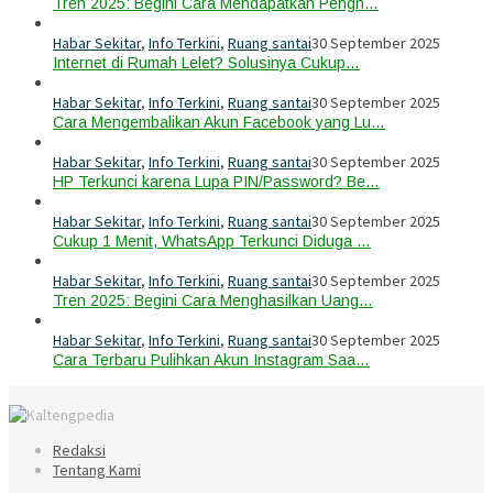
Tren 2025: Begini Cara Mendapatkan Pengh…
Habar Sekitar
,
Info Terkini
,
Ruang santai
30 September 2025
Internet di Rumah Lelet? Solusinya Cukup…
Habar Sekitar
,
Info Terkini
,
Ruang santai
30 September 2025
Cara Mengembalikan Akun Facebook yang Lu…
Habar Sekitar
,
Info Terkini
,
Ruang santai
30 September 2025
HP Terkunci karena Lupa PIN/Password? Be…
Habar Sekitar
,
Info Terkini
,
Ruang santai
30 September 2025
Cukup 1 Menit, WhatsApp Terkunci Diduga …
Habar Sekitar
,
Info Terkini
,
Ruang santai
30 September 2025
Tren 2025: Begini Cara Menghasilkan Uang…
Habar Sekitar
,
Info Terkini
,
Ruang santai
30 September 2025
Cara Terbaru Pulihkan Akun Instagram Saa…
Redaksi
Tentang Kami