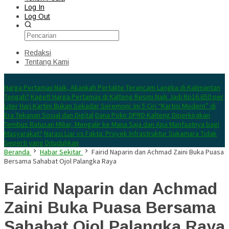
Log In
Log Out
Redaksi
Tentang Kami
Konten Spesial
Harga Pertamax Naik, Akankah Pertalite Terancam Langka di Kalimantan
Tengah?
Kaget! Harga Pertamax di Kalteng Resmi Naik Jadi Rp16.650 per
Liter
Hari Kartini Bukan Sekadar Seremoni: Ini 5 Ciri “Kartini Modern” di
Era Tekanan Sosial dan Digital
Dana Pokir DPRD Kalteng Diperkirakan
Tembus Ratusan Miliar, Mengalir ke Mana Saja dan Apa Manfaatnya bagi
Masyarakat?
Narasi Liar vs Fakta: Proyek Infrastruktur Sukamara Tidak
Seperti yang Dituduhkan
Beranda
Habar Sekitar
Fairid Naparin dan Achmad Zaini Buka Puasa
Bersama Sahabat Ojol Palangka Raya
Fairid Naparin dan Achmad
Zaini Buka Puasa Bersama
Sahabat Ojol Palangka Raya