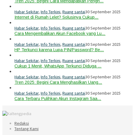
Tren 2025: Begini Cara Mendapatkan Pengh…
Habar Sekitar
,
Info Terkini
,
Ruang santai
30 September 2025
Internet di Rumah Lelet? Solusinya Cukup…
Habar Sekitar
,
Info Terkini
,
Ruang santai
30 September 2025
Cara Mengembalikan Akun Facebook yang Lu…
Habar Sekitar
,
Info Terkini
,
Ruang santai
30 September 2025
HP Terkunci karena Lupa PIN/Password? Be…
Habar Sekitar
,
Info Terkini
,
Ruang santai
30 September 2025
Cukup 1 Menit, WhatsApp Terkunci Diduga …
Habar Sekitar
,
Info Terkini
,
Ruang santai
30 September 2025
Tren 2025: Begini Cara Menghasilkan Uang…
Habar Sekitar
,
Info Terkini
,
Ruang santai
30 September 2025
Cara Terbaru Pulihkan Akun Instagram Saa…
Redaksi
Tentang Kami