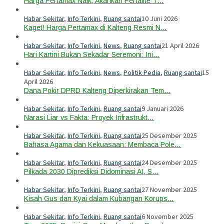
Harga Pertamax Naik, Akankah Pertalite T…
Habar Sekitar
,
Info Terkini
,
Ruang santai
10 Juni 2026
Kaget! Harga Pertamax di Kalteng Resmi N…
Habar Sekitar
,
Info Terkini
,
News
,
Ruang santai
21 April 2026
Hari Kartini Bukan Sekadar Seremoni: Ini…
Habar Sekitar
,
Info Terkini
,
News
,
Politik Pedia
,
Ruang santai
15
April 2026
Dana Pokir DPRD Kalteng Diperkirakan Tem…
Habar Sekitar
,
Info Terkini
,
Ruang santai
9 Januari 2026
Narasi Liar vs Fakta: Proyek Infrastrukt…
Habar Sekitar
,
Info Terkini
,
Ruang santai
25 Desember 2025
Bahasa Agama dan Kekuasaan: Membaca Pole…
Habar Sekitar
,
Info Terkini
,
Ruang santai
24 Desember 2025
Pilkada 2030 Diprediksi Didominasi AI, S…
Habar Sekitar
,
Info Terkini
,
Ruang santai
27 November 2025
Kisah Gus dan Kyai dalam Kubangan Korups…
Habar Sekitar
,
Info Terkini
,
Ruang santai
6 November 2025