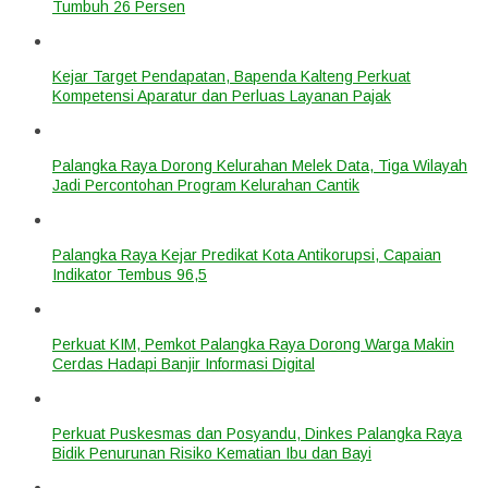
Tumbuh 26 Persen
Kejar Target Pendapatan, Bapenda Kalteng Perkuat
Kompetensi Aparatur dan Perluas Layanan Pajak
Palangka Raya Dorong Kelurahan Melek Data, Tiga Wilayah
Jadi Percontohan Program Kelurahan Cantik
Palangka Raya Kejar Predikat Kota Antikorupsi, Capaian
Indikator Tembus 96,5
Perkuat KIM, Pemkot Palangka Raya Dorong Warga Makin
Cerdas Hadapi Banjir Informasi Digital
Perkuat Puskesmas dan Posyandu, Dinkes Palangka Raya
Bidik Penurunan Risiko Kematian Ibu dan Bayi