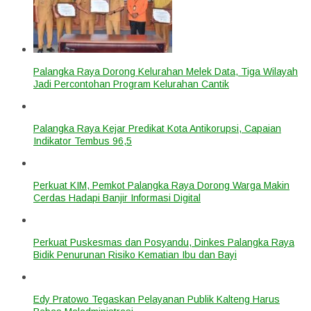
Palangka Raya Dorong Kelurahan Melek Data, Tiga Wilayah
Jadi Percontohan Program Kelurahan Cantik
Palangka Raya Kejar Predikat Kota Antikorupsi, Capaian
Indikator Tembus 96,5
Perkuat KIM, Pemkot Palangka Raya Dorong Warga Makin
Cerdas Hadapi Banjir Informasi Digital
Perkuat Puskesmas dan Posyandu, Dinkes Palangka Raya
Bidik Penurunan Risiko Kematian Ibu dan Bayi
Edy Pratowo Tegaskan Pelayanan Publik Kalteng Harus