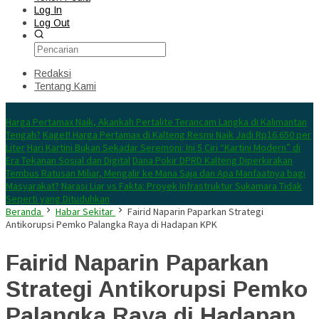
Log In
Log Out
Redaksi
Tentang Kami
Konten Spesial
Harga Pertamax Naik, Akankah Pertalite Terancam Langka di Kalimantan
Tengah?
Kaget! Harga Pertamax di Kalteng Resmi Naik Jadi Rp16.650 per
Liter
Hari Kartini Bukan Sekadar Seremoni: Ini 5 Ciri “Kartini Modern” di
Era Tekanan Sosial dan Digital
Dana Pokir DPRD Kalteng Diperkirakan
Tembus Ratusan Miliar, Mengalir ke Mana Saja dan Apa Manfaatnya bagi
Masyarakat?
Narasi Liar vs Fakta: Proyek Infrastruktur Sukamara Tidak
Seperti yang Dituduhkan
Beranda
Habar Sekitar
Fairid Naparin Paparkan Strategi
Antikorupsi Pemko Palangka Raya di Hadapan KPK
Fairid Naparin Paparkan
Strategi Antikorupsi Pemko
Palangka Raya di Hadapan