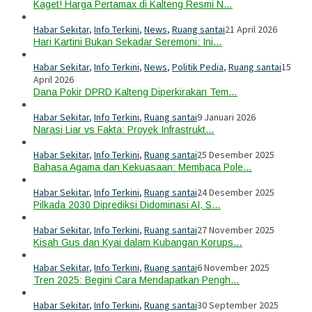
Kaget! Harga Pertamax di Kalteng Resmi N…
Habar Sekitar
,
Info Terkini
,
News
,
Ruang santai
21 April 2026
Hari Kartini Bukan Sekadar Seremoni: Ini…
Habar Sekitar
,
Info Terkini
,
News
,
Politik Pedia
,
Ruang santai
15
April 2026
Dana Pokir DPRD Kalteng Diperkirakan Tem…
Habar Sekitar
,
Info Terkini
,
Ruang santai
9 Januari 2026
Narasi Liar vs Fakta: Proyek Infrastrukt…
Habar Sekitar
,
Info Terkini
,
Ruang santai
25 Desember 2025
Bahasa Agama dan Kekuasaan: Membaca Pole…
Habar Sekitar
,
Info Terkini
,
Ruang santai
24 Desember 2025
Pilkada 2030 Diprediksi Didominasi AI, S…
Habar Sekitar
,
Info Terkini
,
Ruang santai
27 November 2025
Kisah Gus dan Kyai dalam Kubangan Korups…
Habar Sekitar
,
Info Terkini
,
Ruang santai
6 November 2025
Tren 2025: Begini Cara Mendapatkan Pengh…
Habar Sekitar
,
Info Terkini
,
Ruang santai
30 September 2025