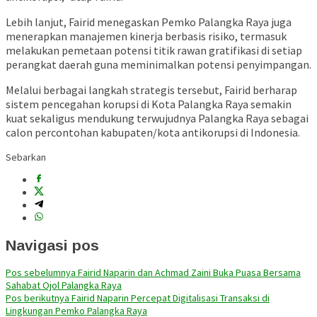
Lebih lanjut, Fairid menegaskan Pemko Palangka Raya juga
menerapkan manajemen kinerja berbasis risiko, termasuk
melakukan pemetaan potensi titik rawan gratifikasi di setiap
perangkat daerah guna meminimalkan potensi penyimpangan.
Melalui berbagai langkah strategis tersebut, Fairid berharap
sistem pencegahan korupsi di Kota Palangka Raya semakin
kuat sekaligus mendukung terwujudnya Palangka Raya sebagai
calon percontohan kabupaten/kota antikorupsi di Indonesia.
Sebarkan
Navigasi pos
Pos sebelumnya
Fairid Naparin dan Achmad Zaini Buka Puasa Bersama
Sahabat Ojol Palangka Raya
Pos berikutnya
Fairid Naparin Percepat Digitalisasi Transaksi di
Lingkungan Pemko Palangka Raya