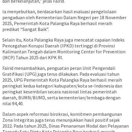
dan berkelanjutan,” jelas Fairid.
Ia menyebutkan, berdasarkan hasil evaluasi pengelolaan
pengaduan oleh Kementerian Dalam Negeri per 18 November
2025, Pemerintah Kota Palangka Raya berhasil meraih
predikat “Sangat Baik”.
Selain itu, Kota Palangka Raya juga mencatat capaian Indeks
Pencegahan Korupsi Daerah (IPKD) tertinggi di Provinsi
Kalimantan Tengah dalam Monitoring Center for Prevention
(MCP) Tahun 2025 dari KPK RI.
Fairid menambahkan, penguatan peran Unit Pengendali
Gratifikasi (UPG) juga terus dilakukan. Pada evaluasi tahun
2025, UPG Pemerintah Kota Palangka Raya berhasil meraih
peringkat kedua kategori kabupaten/kota se-Indonesia dan
peringkat kesembilan secara nasional lintas pemerintah
daerah, BUMN/BUMD, serta kementerian/lembaga dengan
nilai 94,40.
Dalam aspek reformasi birokrasi, komitmen pembangunan
Zona Integritas juga terus menunjukkan hasil positif sejak
2022. Pada tahun 2025,
Dinas Penanaman Modal dan Pelayanan
Terpadu Satu Pintu Kota Palangka Raya
berhasil meraih