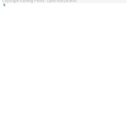
Copyright Kalteng Pedia - Opini Masyarakat