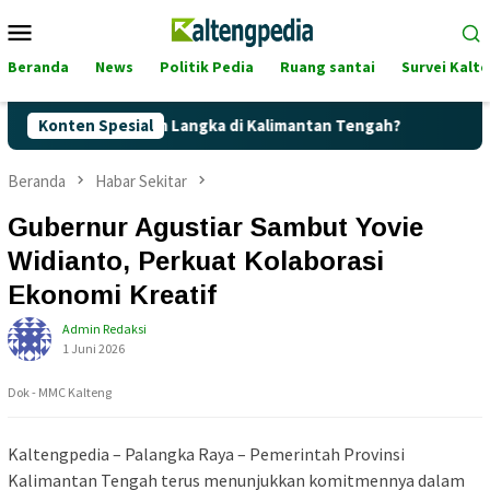
Loncat
Menu
ke
Mobile
konten
Beranda
News
Politik Pedia
Ruang santai
Survei Kalt
alite Terancam Langka di Kalimantan Tengah?
Konten Spesial
Kaget! Har
Beranda
Habar Sekitar
Gubernur Agustiar Sambut Yovie
Widianto, Perkuat Kolaborasi
Ekonomi Kreatif
Admin Redaksi
1 Juni 2026
Dok - MMC Kalteng
Kaltengpedia – Palangka Raya – Pemerintah Provinsi
Kalimantan Tengah terus menunjukkan komitmennya dalam