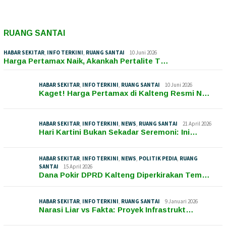
RUANG SANTAI
HABAR SEKITAR
,
INFO TERKINI
,
RUANG SANTAI
10 Juni 2026
Harga Pertamax Naik, Akankah Pertalite T…
HABAR SEKITAR
,
INFO TERKINI
,
RUANG SANTAI
10 Juni 2026
Kaget! Harga Pertamax di Kalteng Resmi N…
HABAR SEKITAR
,
INFO TERKINI
,
NEWS
,
RUANG SANTAI
21 April 2026
Hari Kartini Bukan Sekadar Seremoni: Ini…
HABAR SEKITAR
,
INFO TERKINI
,
NEWS
,
POLITIK PEDIA
,
RUANG
SANTAI
15 April 2026
Dana Pokir DPRD Kalteng Diperkirakan Tem…
HABAR SEKITAR
,
INFO TERKINI
,
RUANG SANTAI
9 Januari 2026
Narasi Liar vs Fakta: Proyek Infrastrukt…