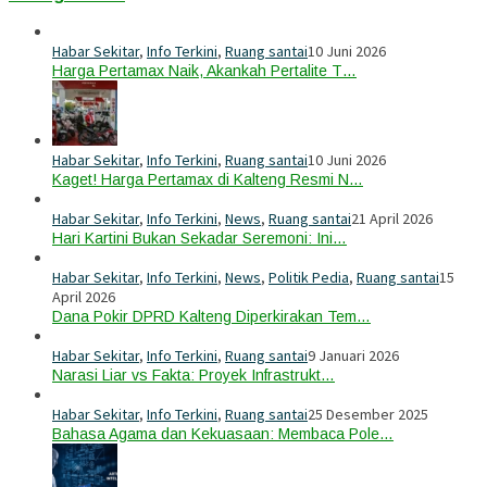
Habar Sekitar
,
Info Terkini
,
Ruang santai
10 Juni 2026
Harga Pertamax Naik, Akankah Pertalite T…
Habar Sekitar
,
Info Terkini
,
Ruang santai
10 Juni 2026
Kaget! Harga Pertamax di Kalteng Resmi N…
Habar Sekitar
,
Info Terkini
,
News
,
Ruang santai
21 April 2026
Hari Kartini Bukan Sekadar Seremoni: Ini…
Habar Sekitar
,
Info Terkini
,
News
,
Politik Pedia
,
Ruang santai
15
April 2026
Dana Pokir DPRD Kalteng Diperkirakan Tem…
Habar Sekitar
,
Info Terkini
,
Ruang santai
9 Januari 2026
Narasi Liar vs Fakta: Proyek Infrastrukt…
Habar Sekitar
,
Info Terkini
,
Ruang santai
25 Desember 2025
Bahasa Agama dan Kekuasaan: Membaca Pole…