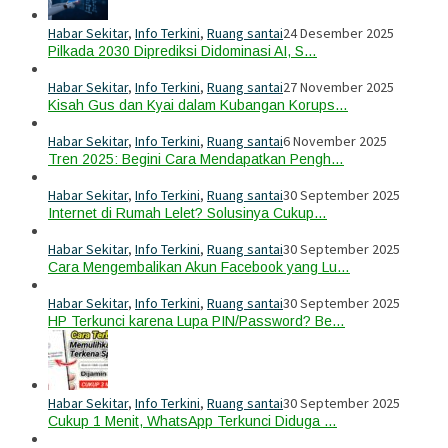
Habar Sekitar
,
Info Terkini
,
Ruang santai
24 Desember 2025
Pilkada 2030 Diprediksi Didominasi AI, S…
Habar Sekitar
,
Info Terkini
,
Ruang santai
27 November 2025
Kisah Gus dan Kyai dalam Kubangan Korups…
Habar Sekitar
,
Info Terkini
,
Ruang santai
6 November 2025
Tren 2025: Begini Cara Mendapatkan Pengh…
Habar Sekitar
,
Info Terkini
,
Ruang santai
30 September 2025
Internet di Rumah Lelet? Solusinya Cukup…
Habar Sekitar
,
Info Terkini
,
Ruang santai
30 September 2025
Cara Mengembalikan Akun Facebook yang Lu…
Habar Sekitar
,
Info Terkini
,
Ruang santai
30 September 2025
HP Terkunci karena Lupa PIN/Password? Be…
Habar Sekitar
,
Info Terkini
,
Ruang santai
30 September 2025
Cukup 1 Menit, WhatsApp Terkunci Diduga …