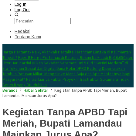
Log In
Log Out
Redaksi
Tentang Kami
Konten Spesial
Harga Pertamax Naik, Akankah Pertalite Terancam Langka di Kalimantan
Tengah?
Kaget! Harga Pertamax di Kalteng Resmi Naik Jadi Rp16.650 per
Liter
Hari Kartini Bukan Sekadar Seremoni: Ini 5 Ciri “Kartini Modern” di
Era Tekanan Sosial dan Digital
Dana Pokir DPRD Kalteng Diperkirakan
Tembus Ratusan Miliar, Mengalir ke Mana Saja dan Apa Manfaatnya bagi
Masyarakat?
Narasi Liar vs Fakta: Proyek Infrastruktur Sukamara Tidak
Seperti yang Dituduhkan
Beranda
Habar Sekitar
Kegiatan Tanpa APBD Tapi Meriah, Bupati
Lamandau Mainkan Jurus Apa?
Kegiatan Tanpa APBD Tapi
Meriah, Bupati Lamandau
Mainkan Jurus Apa?