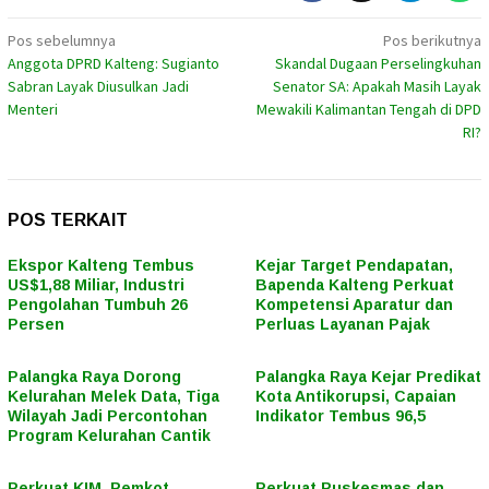
Navigasi
Pos sebelumnya
Pos berikutnya
Anggota DPRD Kalteng: Sugianto
Skandal Dugaan Perselingkuhan
pos
Sabran Layak Diusulkan Jadi
Senator SA: Apakah Masih Layak
Menteri
Mewakili Kalimantan Tengah di DPD
RI?
POS TERKAIT
Ekspor Kalteng Tembus
Kejar Target Pendapatan,
US$1,88 Miliar, Industri
Bapenda Kalteng Perkuat
Pengolahan Tumbuh 26
Kompetensi Aparatur dan
Persen
Perluas Layanan Pajak
Palangka Raya Dorong
Palangka Raya Kejar Predikat
Kelurahan Melek Data, Tiga
Kota Antikorupsi, Capaian
Wilayah Jadi Percontohan
Indikator Tembus 96,5
Program Kelurahan Cantik
Perkuat KIM, Pemkot
Perkuat Puskesmas dan