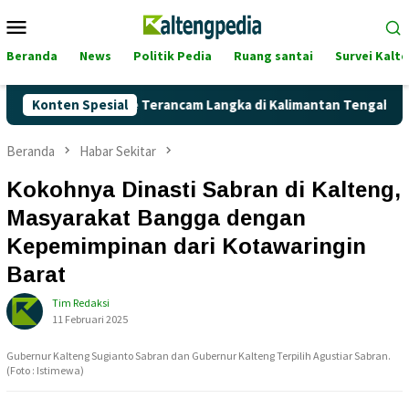
Loncat
Menu
ke
Mobile
konten
Beranda
News
Politik Pedia
Ruang santai
Survei Kalt
kankah Pertalite Terancam Langka di Kalimantan Tengah?
Konten Spesial
Beranda
Habar Sekitar
Kokohnya Dinasti Sabran di Kalteng,
Masyarakat Bangga dengan
Kepemimpinan dari Kotawaringin
Barat
Tim Redaksi
11 Februari 2025
Gubernur Kalteng Sugianto Sabran dan Gubernur Kalteng Terpilih Agustiar Sabran.
(Foto : Istimewa)