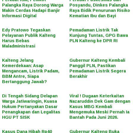
Palangka Raya Dorong Warga
Posyandu, Dinkes Palangka
Makin Cerdas Hadapi Banjir
Raya Bidik Penurunan Risiko
Informasi Digital
Kematian Ibu dan Bayi
Edy Pratowo Tegaskan
Pemadaman Listrik Tak
Pelayanan Publik Kalteng
Kunjung Tuntas, GPG Bawa
Harus Bebas
PLN Kalteng ke DPR RI
Maladministrasi
Kalteng Jelang
Gubernur Kalteng Kembali
Kemerdekaan: Asap
Panggil PLN, Pastikan
Mengancam, Listrik Padam,
Pemadaman Listrik Segera
BBM Antre, Siapa
Berakhir
Bertanggung Jawab?
Di Tengah Sidang Delapan
Viral ! Dugaan Keterkaitan
Warga Jatiwaringin, Kuasa
Nazaruddin Dek Gam dengan
Hukum Pertanyakan Dasar
Kasus MBG Kembali
Penangkapan dan Legalitas
Mengemuka Meski Pernah Ia
HGU PT SISK
Bantah Pada Juni 2026.
Kasus Dana Hibah Rp40
Gubernur Kalteng Buka