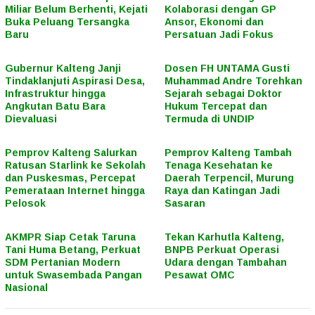
Miliar Belum Berhenti, Kejati
Kolaborasi dengan GP
Buka Peluang Tersangka
Ansor, Ekonomi dan
Baru
Persatuan Jadi Fokus
Gubernur Kalteng Janji
Dosen FH UNTAMA Gusti
Tindaklanjuti Aspirasi Desa,
Muhammad Andre Torehkan
Infrastruktur hingga
Sejarah sebagai Doktor
Angkutan Batu Bara
Hukum Tercepat dan
Dievaluasi
Termuda di UNDIP
Pemprov Kalteng Salurkan
Pemprov Kalteng Tambah
Ratusan Starlink ke Sekolah
Tenaga Kesehatan ke
dan Puskesmas, Percepat
Daerah Terpencil, Murung
Pemerataan Internet hingga
Raya dan Katingan Jadi
Pelosok
Sasaran
AKMPR Siap Cetak Taruna
Tekan Karhutla Kalteng,
Tani Huma Betang, Perkuat
BNPB Perkuat Operasi
SDM Pertanian Modern
Udara dengan Tambahan
untuk Swasembada Pangan
Pesawat OMC
Nasional