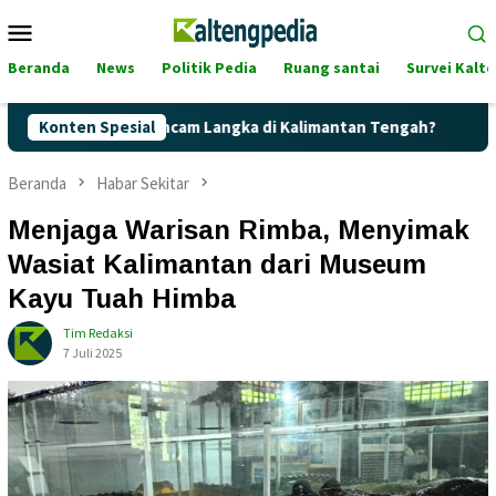
Loncat
Menu
ke
Mobile
konten
Beranda
News
Politik Pedia
Ruang santai
Survei Kalt
e Terancam Langka di Kalimantan Tengah?
Konten Spesial
Kaget! Harga P
Beranda
Habar Sekitar
Menjaga Warisan Rimba, Menyimak
Wasiat Kalimantan dari Museum
Kayu Tuah Himba
Tim Redaksi
7 Juli 2025