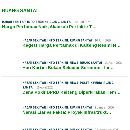
RUANG SANTAI
HABAR SEKITAR
,
INFO TERKINI
,
RUANG SANTAI
10 Juni 2026
Harga Pertamax Naik, Akankah Pertalite T…
HABAR SEKITAR
,
INFO TERKINI
,
RUANG SANTAI
10 Juni 2026
Kaget! Harga Pertamax di Kalteng Resmi N…
HABAR SEKITAR
,
INFO TERKINI
,
NEWS
,
RUANG SANTAI
21 April 2026
Hari Kartini Bukan Sekadar Seremoni: Ini…
HABAR SEKITAR
,
INFO TERKINI
,
NEWS
,
POLITIK PEDIA
,
RUANG
SANTAI
15 April 2026
Dana Pokir DPRD Kalteng Diperkirakan Tem…
HABAR SEKITAR
,
INFO TERKINI
,
RUANG SANTAI
9 Januari 2026
Narasi Liar vs Fakta: Proyek Infrastrukt…
HABAR SEKITAR
,
INFO TERKINI
,
RUANG SANTAI
25 Desember 2025