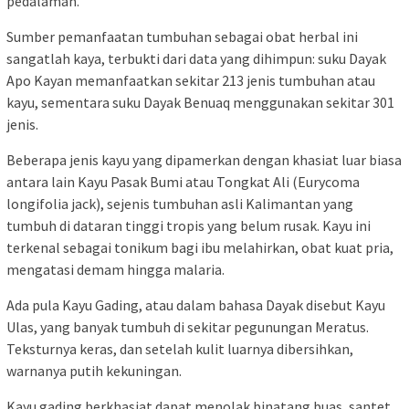
pedalaman.
Sumber pemanfaatan tumbuhan sebagai obat herbal ini
sangatlah kaya, terbukti dari data yang dihimpun: suku Dayak
Apo Kayan memanfaatkan sekitar 213 jenis tumbuhan atau
kayu, sementara suku Dayak Benuaq menggunakan sekitar 301
jenis.
Beberapa jenis kayu yang dipamerkan dengan khasiat luar biasa
antara lain Kayu Pasak Bumi atau Tongkat Ali (Eurycoma
longifolia jack), sejenis tumbuhan asli Kalimantan yang
tumbuh di dataran tinggi tropis yang belum rusak. Kayu ini
terkenal sebagai tonikum bagi ibu melahirkan, obat kuat pria,
mengatasi demam hingga malaria.
Ada pula Kayu Gading, atau dalam bahasa Dayak disebut Kayu
Ulas, yang banyak tumbuh di sekitar pegunungan Meratus.
Teksturnya keras, dan setelah kulit luarnya dibersihkan,
warnanya putih kekuningan.
Kayu gading berkhasiat dapat menolak binatang buas, santet,