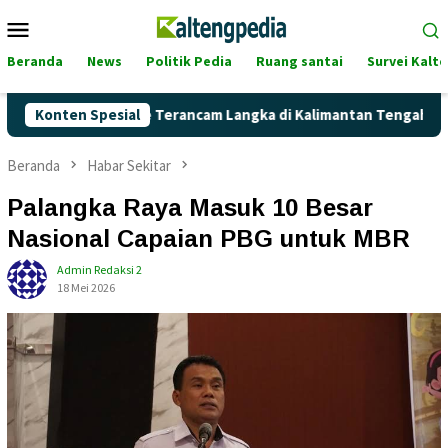
Loncat
Menu
ke
Mobile
konten
Beranda
News
Politik Pedia
Ruang santai
Survei Kalt
ankah Pertalite Terancam Langka di Kalimantan Tengah?
Konten Spesial
Beranda
Habar Sekitar
Palangka Raya Masuk 10 Besar
Nasional Capaian PBG untuk MBR
Admin Redaksi 2
18 Mei 2026