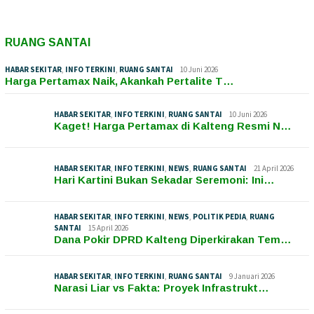
RUANG SANTAI
HABAR SEKITAR
,
INFO TERKINI
,
RUANG SANTAI
10 Juni 2026
Harga Pertamax Naik, Akankah Pertalite T…
HABAR SEKITAR
,
INFO TERKINI
,
RUANG SANTAI
10 Juni 2026
Kaget! Harga Pertamax di Kalteng Resmi N…
HABAR SEKITAR
,
INFO TERKINI
,
NEWS
,
RUANG SANTAI
21 April 2026
Hari Kartini Bukan Sekadar Seremoni: Ini…
HABAR SEKITAR
,
INFO TERKINI
,
NEWS
,
POLITIK PEDIA
,
RUANG
SANTAI
15 April 2026
Dana Pokir DPRD Kalteng Diperkirakan Tem…
HABAR SEKITAR
,
INFO TERKINI
,
RUANG SANTAI
9 Januari 2026
Narasi Liar vs Fakta: Proyek Infrastrukt…