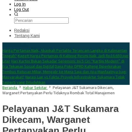
Log In
Log Out
Redaksi
Tentang Kami
Konten Spesial
Harga Pertamax Naik, Akankah Pertalite Terancam Langka di Kalimantan
Tengah?
Kaget! Harga Pertamax di Kalteng Resmi Naik Jadi Rp16.650 per
Liter
Hari Kartini Bukan Sekadar Seremoni: Ini 5 Ciri “Kartini Modern” di
Era Tekanan Sosial dan Digital
Dana Pokir DPRD Kalteng Diperkirakan
Tembus Ratusan Miliar, Mengalir ke Mana Saja dan Apa Manfaatnya bagi
Masyarakat?
Narasi Liar vs Fakta: Proyek Infrastruktur Sukamara Tidak
Seperti yang Dituduhkan
Beranda
Habar Sekitar
Pelayanan J&T Sukamara Dikecam,
Warganet Pertanyakan Perlu Tidaknya Rombak Total Manajemen
Pelayanan J&T Sukamara
Dikecam, Warganet
Pertanyakan Perlu