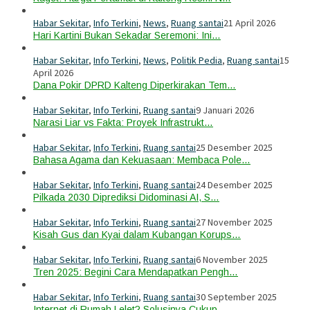
Habar Sekitar
,
Info Terkini
,
News
,
Ruang santai
21 April 2026
Hari Kartini Bukan Sekadar Seremoni: Ini…
Habar Sekitar
,
Info Terkini
,
News
,
Politik Pedia
,
Ruang santai
15
April 2026
Dana Pokir DPRD Kalteng Diperkirakan Tem…
Habar Sekitar
,
Info Terkini
,
Ruang santai
9 Januari 2026
Narasi Liar vs Fakta: Proyek Infrastrukt…
Habar Sekitar
,
Info Terkini
,
Ruang santai
25 Desember 2025
Bahasa Agama dan Kekuasaan: Membaca Pole…
Habar Sekitar
,
Info Terkini
,
Ruang santai
24 Desember 2025
Pilkada 2030 Diprediksi Didominasi AI, S…
Habar Sekitar
,
Info Terkini
,
Ruang santai
27 November 2025
Kisah Gus dan Kyai dalam Kubangan Korups…
Habar Sekitar
,
Info Terkini
,
Ruang santai
6 November 2025
Tren 2025: Begini Cara Mendapatkan Pengh…
Habar Sekitar
,
Info Terkini
,
Ruang santai
30 September 2025
Internet di Rumah Lelet? Solusinya Cukup…