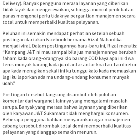
Delivery). Banyak pengguna merasa layanan yang diberikan
tidak layak dan mengecewakan, sehingga muncul perdebatan
panas mengenai perlu tidaknya pergantian manajemen secara
total untuk memperbaiki kualitas pelayanan.
Keluhan ini semakin mendapat perhatian setelah sebuah
postingan dari akun Facebook bernama Rizal Mahardika
menjadi viral. Dalam postingannya baru-baru ini, Rizal menulis:
“Kampang J&T ni mau sampai bila jua manajemennya berubah
faham kada orang-orangnya klo barang COD kaya apa ini d wa
terus munyak barang kada jua d antar antar kna tau-tau diretur
apa kada merugikan sekali ini ku tunggu kalo kada memuaskan
lagi ku laporkan ada ma undang-undang konsumen munyak
udah.”
Postingan tersebut langsung disambut oleh puluhan
komentar dari warganet lainnya yang mengalami masalah
serupa. Banyak yang merasa bahwa layanan yang diberikan
oleh karyawan J&T Sukamara tidak menghargai konsumen.
Beberapa pengguna bahkan menyarankan agar manajemen
cabang tersebut dirombak total demi memperbaiki kualitas
pelayanan yang dianggap semakin menurun.