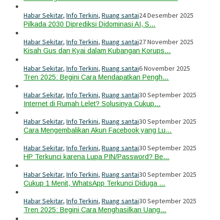
Habar Sekitar
,
Info Terkini
,
Ruang santai
24 Desember 2025
Pilkada 2030 Diprediksi Didominasi AI, S…
Habar Sekitar
,
Info Terkini
,
Ruang santai
27 November 2025
Kisah Gus dan Kyai dalam Kubangan Korups…
Habar Sekitar
,
Info Terkini
,
Ruang santai
6 November 2025
Tren 2025: Begini Cara Mendapatkan Pengh…
Habar Sekitar
,
Info Terkini
,
Ruang santai
30 September 2025
Internet di Rumah Lelet? Solusinya Cukup…
Habar Sekitar
,
Info Terkini
,
Ruang santai
30 September 2025
Cara Mengembalikan Akun Facebook yang Lu…
Habar Sekitar
,
Info Terkini
,
Ruang santai
30 September 2025
HP Terkunci karena Lupa PIN/Password? Be…
Habar Sekitar
,
Info Terkini
,
Ruang santai
30 September 2025
Cukup 1 Menit, WhatsApp Terkunci Diduga …
Habar Sekitar
,
Info Terkini
,
Ruang santai
30 September 2025
Tren 2025: Begini Cara Menghasilkan Uang…