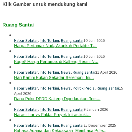
Klik Gambar untuk mendukung kami
Ruang Santai
Habar Sekitar
,
Info Terkini
,
Ruang santai
10 Juni 2026
Harga Pertamax Naik, Akankah Pertalite T…
Habar Sekitar
,
Info Terkini
,
Ruang santai
10 Juni 2026
Kaget! Harga Pertamax di Kalteng Resmi N…
Habar Sekitar
,
Info Terkini
,
News
,
Ruang santai
21 April 2026
Hari Kartini Bukan Sekadar Seremoni: Ini…
Habar Sekitar
,
Info Terkini
,
News
,
Politik Pedia
,
Ruang santai
15
April 2026
Dana Pokir DPRD Kalteng Diperkirakan Tem…
Habar Sekitar
,
Info Terkini
,
Ruang santai
9 Januari 2026
Narasi Liar vs Fakta: Proyek Infrastrukt…
Habar Sekitar
,
Info Terkini
,
Ruang santai
25 Desember 2025
Bahasa Agama dan Kekuasaan: Membaca Pole…