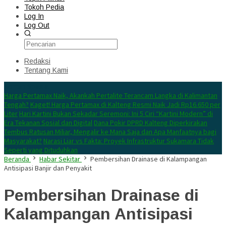
Tokoh Pedia
Log In
Log Out
Redaksi
Tentang Kami
Konten Spesial
Harga Pertamax Naik, Akankah Pertalite Terancam Langka di Kalimantan
Tengah?
Kaget! Harga Pertamax di Kalteng Resmi Naik Jadi Rp16.650 per
Liter
Hari Kartini Bukan Sekadar Seremoni: Ini 5 Ciri “Kartini Modern” di
Era Tekanan Sosial dan Digital
Dana Pokir DPRD Kalteng Diperkirakan
Tembus Ratusan Miliar, Mengalir ke Mana Saja dan Apa Manfaatnya bagi
Masyarakat?
Narasi Liar vs Fakta: Proyek Infrastruktur Sukamara Tidak
Seperti yang Dituduhkan
Beranda
Habar Sekitar
Pembersihan Drainase di Kalampangan
Antisipasi Banjir dan Penyakit
Pembersihan Drainase di
Kalampangan Antisipasi