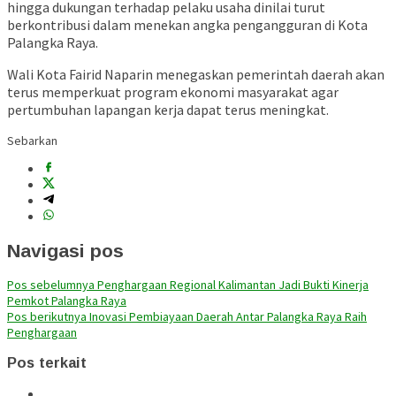
hingga dukungan terhadap pelaku usaha dinilai turut
berkontribusi dalam menekan angka pengangguran di Kota
Palangka Raya.
Wali Kota
Fairid Naparin
menegaskan pemerintah daerah akan
terus memperkuat program ekonomi masyarakat agar
pertumbuhan lapangan kerja dapat terus meningkat.
Sebarkan
Navigasi pos
Pos sebelumnya
Penghargaan Regional Kalimantan Jadi Bukti Kinerja
Pemkot Palangka Raya
Pos berikutnya
Inovasi Pembiayaan Daerah Antar Palangka Raya Raih
Penghargaan
Pos terkait