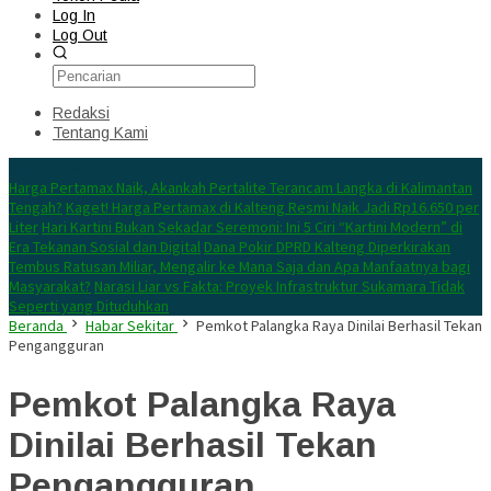
Log In
Log Out
Redaksi
Tentang Kami
Konten Spesial
Harga Pertamax Naik, Akankah Pertalite Terancam Langka di Kalimantan
Tengah?
Kaget! Harga Pertamax di Kalteng Resmi Naik Jadi Rp16.650 per
Liter
Hari Kartini Bukan Sekadar Seremoni: Ini 5 Ciri “Kartini Modern” di
Era Tekanan Sosial dan Digital
Dana Pokir DPRD Kalteng Diperkirakan
Tembus Ratusan Miliar, Mengalir ke Mana Saja dan Apa Manfaatnya bagi
Masyarakat?
Narasi Liar vs Fakta: Proyek Infrastruktur Sukamara Tidak
Seperti yang Dituduhkan
Beranda
Habar Sekitar
Pemkot Palangka Raya Dinilai Berhasil Tekan
Pengangguran
Pemkot Palangka Raya
Dinilai Berhasil Tekan
Pengangguran