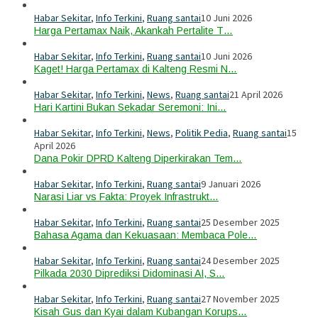
Habar Sekitar
,
Info Terkini
,
Ruang santai
10 Juni 2026
Harga Pertamax Naik, Akankah Pertalite T…
Habar Sekitar
,
Info Terkini
,
Ruang santai
10 Juni 2026
Kaget! Harga Pertamax di Kalteng Resmi N…
Habar Sekitar
,
Info Terkini
,
News
,
Ruang santai
21 April 2026
Hari Kartini Bukan Sekadar Seremoni: Ini…
Habar Sekitar
,
Info Terkini
,
News
,
Politik Pedia
,
Ruang santai
15
April 2026
Dana Pokir DPRD Kalteng Diperkirakan Tem…
Habar Sekitar
,
Info Terkini
,
Ruang santai
9 Januari 2026
Narasi Liar vs Fakta: Proyek Infrastrukt…
Habar Sekitar
,
Info Terkini
,
Ruang santai
25 Desember 2025
Bahasa Agama dan Kekuasaan: Membaca Pole…
Habar Sekitar
,
Info Terkini
,
Ruang santai
24 Desember 2025
Pilkada 2030 Diprediksi Didominasi AI, S…
Habar Sekitar
,
Info Terkini
,
Ruang santai
27 November 2025
Kisah Gus dan Kyai dalam Kubangan Korups…