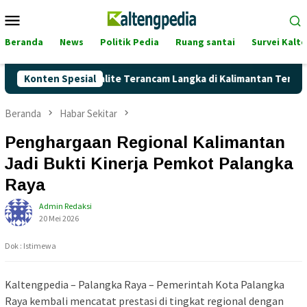
Loncat
Menu
ke
Mobile
konten
Beranda
News
Politik Pedia
Ruang santai
Survei Kalt
 Akankah Pertalite Terancam Langka di Kalimantan Tengah?
Konten Spesial
Beranda
Habar Sekitar
Penghargaan Regional Kalimantan
Jadi Bukti Kinerja Pemkot Palangka
Raya
Admin Redaksi
20 Mei 2026
Dok : Istimewa
Kaltengpedia – Palangka Raya – Pemerintah Kota
Palangka
Raya
kembali mencatat prestasi di tingkat regional dengan