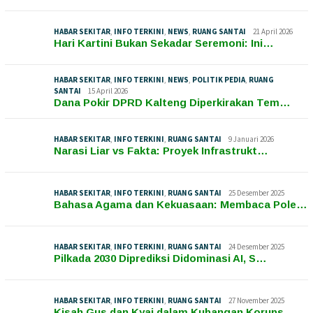
HABAR SEKITAR
,
INFO TERKINI
,
NEWS
,
RUANG SANTAI
21 April 2026
Hari Kartini Bukan Sekadar Seremoni: Ini…
HABAR SEKITAR
,
INFO TERKINI
,
NEWS
,
POLITIK PEDIA
,
RUANG
SANTAI
15 April 2026
Dana Pokir DPRD Kalteng Diperkirakan Tem…
HABAR SEKITAR
,
INFO TERKINI
,
RUANG SANTAI
9 Januari 2026
Narasi Liar vs Fakta: Proyek Infrastrukt…
HABAR SEKITAR
,
INFO TERKINI
,
RUANG SANTAI
25 Desember 2025
Bahasa Agama dan Kekuasaan: Membaca Pole…
HABAR SEKITAR
,
INFO TERKINI
,
RUANG SANTAI
24 Desember 2025
Pilkada 2030 Diprediksi Didominasi AI, S…
HABAR SEKITAR
,
INFO TERKINI
,
RUANG SANTAI
27 November 2025
Kisah Gus dan Kyai dalam Kubangan Korups…