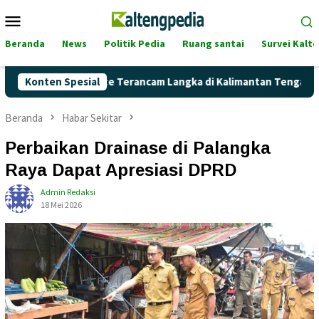
Loncat
Menu
ke
Mobile
konten
Beranda
News
Politik Pedia
Ruang santai
Survei Kalt
h Pertalite Terancam Langka di Kalimantan Tengah?
Konten Spesial
Kag
Beranda
Habar Sekitar
Perbaikan Drainase di Palangka
Raya Dapat Apresiasi DPRD
Admin Redaksi
18 Mei 2026