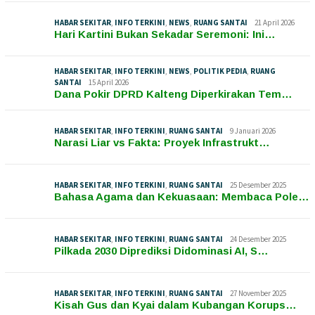
HABAR SEKITAR
,
INFO TERKINI
,
NEWS
,
RUANG SANTAI
21 April 2026
Hari Kartini Bukan Sekadar Seremoni: Ini…
HABAR SEKITAR
,
INFO TERKINI
,
NEWS
,
POLITIK PEDIA
,
RUANG
SANTAI
15 April 2026
Dana Pokir DPRD Kalteng Diperkirakan Tem…
HABAR SEKITAR
,
INFO TERKINI
,
RUANG SANTAI
9 Januari 2026
Narasi Liar vs Fakta: Proyek Infrastrukt…
HABAR SEKITAR
,
INFO TERKINI
,
RUANG SANTAI
25 Desember 2025
Bahasa Agama dan Kekuasaan: Membaca Pole…
HABAR SEKITAR
,
INFO TERKINI
,
RUANG SANTAI
24 Desember 2025
Pilkada 2030 Diprediksi Didominasi AI, S…
HABAR SEKITAR
,
INFO TERKINI
,
RUANG SANTAI
27 November 2025
Kisah Gus dan Kyai dalam Kubangan Korups…