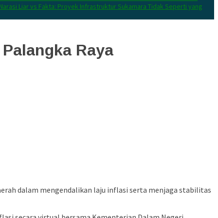
Narasi Liar vs Fakta: Proyek Infrastruktur Sukamara Tidak Seperti yang
i Palangka Raya
rah dalam mengendalikan laju inflasi serta menjaga stabilitas
flasi secara virtual bersama Kementerian Dalam Negeri