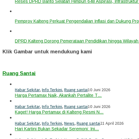
Reses DPRD Barito Selatan Himpun 648 Aspirasi, Infrastruktur
Pemprov Kalteng Perkuat Pengendalian Inflasi dan Dukung Pr
DPRD Kalteng Dorong Pemerataan Pendidikan hingga Wilayah 
Klik Gambar untuk mendukung kami
Ruang Santai
Habar Sekitar
,
Info Terkini
,
Ruang santai
10 Juni 2026
Harga Pertamax Naik, Akankah Pertalite T…
Habar Sekitar
,
Info Terkini
,
Ruang santai
10 Juni 2026
Kaget! Harga Pertamax di Kalteng Resmi N…
Habar Sekitar
,
Info Terkini
,
News
,
Ruang santai
21 April 2026
Hari Kartini Bukan Sekadar Seremoni: Ini…