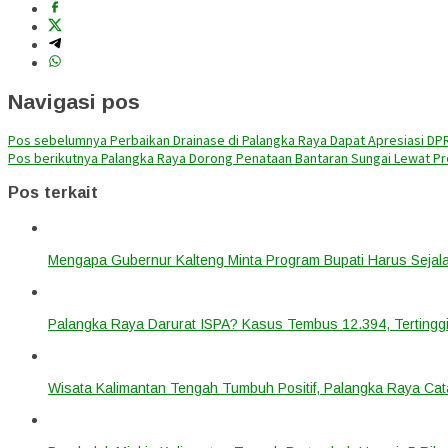
Navigasi pos
Pos sebelumnya
Perbaikan Drainase di Palangka Raya Dapat Apresiasi DP
Pos berikutnya
Palangka Raya Dorong Penataan Bantaran Sungai Lewat Pr
Pos terkait
Mengapa Gubernur Kalteng Minta Program Bupati Harus Seja
Palangka Raya Darurat ISPA? Kasus Tembus 12.394, Tertinggi
Wisata Kalimantan Tengah Tumbuh Positif, Palangka Raya Cata