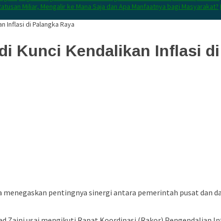
atusan Miliar, Mengalir ke Mana Saja dan Apa Manfaatnya bagi Masyarakat?
n Inflasi di Palangka Raya
di Kunci Kendalikan Inflasi d
 menegaskan pentingnya sinergi antara pemerintah pusat dan dae
d Zaini
usai mengikuti Rapat Koordinasi (Rakor) Pengendalian In