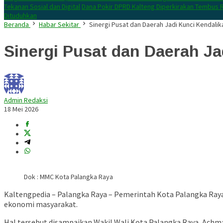
Tekanan Sosial dan Digital
Dana Pokir DPRD Kalteng Diperkirakan Tembus R
Dituduhkan
Beranda
Habar Sekitar
Sinergi Pusat dan Daerah Jadi Kunci Kendalika
Sinergi Pusat dan Daerah Ja
Admin Redaksi
18 Mei 2026
Dok : MMC Kota Palangka Raya
Kaltengpedia – Palangka Raya – Pemerintah Kota Palangka Raya
ekonomi masyarakat.
Hal tersebut disampaikan Wakil Wali Kota Palangka Raya,
Achma