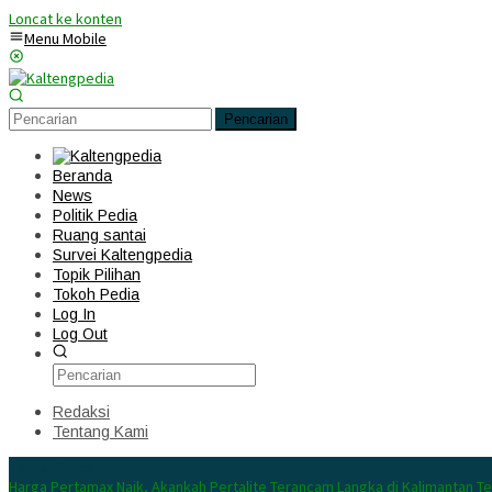
Loncat ke konten
Menu Mobile
Pencarian
Beranda
News
Politik Pedia
Ruang santai
Survei Kaltengpedia
Topik Pilihan
Tokoh Pedia
Log In
Log Out
Redaksi
Tentang Kami
Konten Spesial
Harga Pertamax Naik, Akankah Pertalite Terancam Langka di Kalimantan T