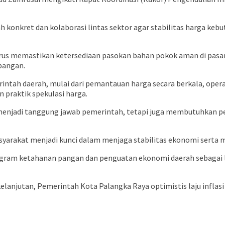
konkret dan kolaborasi lintas sektor agar stabilitas harga kebu
rus memastikan ketersediaan pasokan bahan pokok aman di pasar
 pangan.
merintah daerah, mulai dari pemantauan harga secara berkala, op
 praktik spekulasi harga.
enjadi tanggung jawab pemerintah, tetapi juga membutuhkan per
syarakat menjadi kunci dalam menjaga stabilitas ekonomi serta me
program ketahanan pangan dan penguatan ekonomi daerah sebagai 
rkelanjutan, Pemerintah Kota Palangka Raya optimistis laju infla