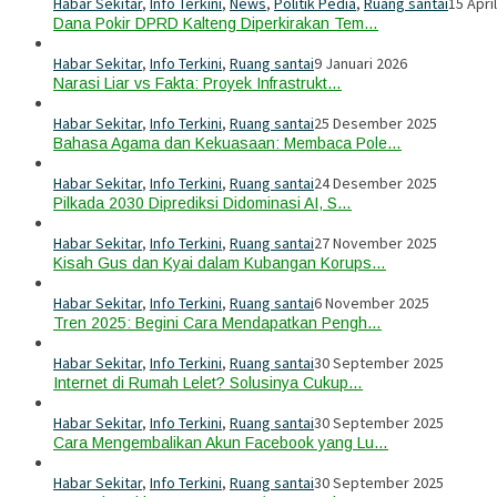
Habar Sekitar
,
Info Terkini
,
News
,
Politik Pedia
,
Ruang santai
15 Apri
Dana Pokir DPRD Kalteng Diperkirakan Tem…
Habar Sekitar
,
Info Terkini
,
Ruang santai
9 Januari 2026
Narasi Liar vs Fakta: Proyek Infrastrukt…
Habar Sekitar
,
Info Terkini
,
Ruang santai
25 Desember 2025
Bahasa Agama dan Kekuasaan: Membaca Pole…
Habar Sekitar
,
Info Terkini
,
Ruang santai
24 Desember 2025
Pilkada 2030 Diprediksi Didominasi AI, S…
Habar Sekitar
,
Info Terkini
,
Ruang santai
27 November 2025
Kisah Gus dan Kyai dalam Kubangan Korups…
Habar Sekitar
,
Info Terkini
,
Ruang santai
6 November 2025
Tren 2025: Begini Cara Mendapatkan Pengh…
Habar Sekitar
,
Info Terkini
,
Ruang santai
30 September 2025
Internet di Rumah Lelet? Solusinya Cukup…
Habar Sekitar
,
Info Terkini
,
Ruang santai
30 September 2025
Cara Mengembalikan Akun Facebook yang Lu…
Habar Sekitar
,
Info Terkini
,
Ruang santai
30 September 2025