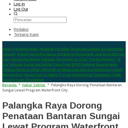
Log In
Log Out
Redaksi
Tentang Kami
Konten Spesial
Harga Pertamax Naik, Akankah Pertalite Terancam Langka di Kalimantan
Tengah?
Kaget! Harga Pertamax di Kalteng Resmi Naik Jadi Rp16.650 per
Liter
Hari Kartini Bukan Sekadar Seremoni: Ini 5 Ciri “Kartini Modern” di
Era Tekanan Sosial dan Digital
Dana Pokir DPRD Kalteng Diperkirakan
Tembus Ratusan Miliar, Mengalir ke Mana Saja dan Apa Manfaatnya bagi
Masyarakat?
Narasi Liar vs Fakta: Proyek Infrastruktur Sukamara Tidak
Seperti yang Dituduhkan
Beranda
Habar Sekitar
Palangka Raya Dorong Penataan Bantaran
Sungai Lewat Program Waterfront City
Palangka Raya Dorong
Penataan Bantaran Sungai
Lewat Program Waterfront