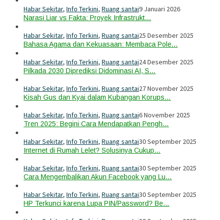
Habar Sekitar
,
Info Terkini
,
Ruang santai
9 Januari 2026
Narasi Liar vs Fakta: Proyek Infrastrukt…
Habar Sekitar
,
Info Terkini
,
Ruang santai
25 Desember 2025
Bahasa Agama dan Kekuasaan: Membaca Pole…
Habar Sekitar
,
Info Terkini
,
Ruang santai
24 Desember 2025
Pilkada 2030 Diprediksi Didominasi AI, S…
Habar Sekitar
,
Info Terkini
,
Ruang santai
27 November 2025
Kisah Gus dan Kyai dalam Kubangan Korups…
Habar Sekitar
,
Info Terkini
,
Ruang santai
6 November 2025
Tren 2025: Begini Cara Mendapatkan Pengh…
Habar Sekitar
,
Info Terkini
,
Ruang santai
30 September 2025
Internet di Rumah Lelet? Solusinya Cukup…
Habar Sekitar
,
Info Terkini
,
Ruang santai
30 September 2025
Cara Mengembalikan Akun Facebook yang Lu…
Habar Sekitar
,
Info Terkini
,
Ruang santai
30 September 2025
HP Terkunci karena Lupa PIN/Password? Be…