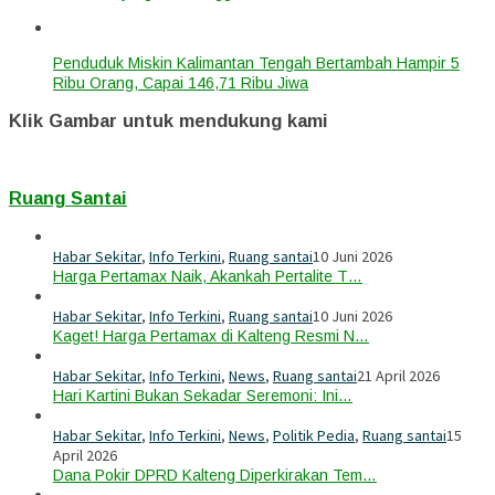
Penduduk Miskin Kalimantan Tengah Bertambah Hampir 5
Ribu Orang, Capai 146,71 Ribu Jiwa
Klik Gambar untuk mendukung kami
Ruang Santai
Habar Sekitar
,
Info Terkini
,
Ruang santai
10 Juni 2026
Harga Pertamax Naik, Akankah Pertalite T…
Habar Sekitar
,
Info Terkini
,
Ruang santai
10 Juni 2026
Kaget! Harga Pertamax di Kalteng Resmi N…
Habar Sekitar
,
Info Terkini
,
News
,
Ruang santai
21 April 2026
Hari Kartini Bukan Sekadar Seremoni: Ini…
Habar Sekitar
,
Info Terkini
,
News
,
Politik Pedia
,
Ruang santai
15
April 2026
Dana Pokir DPRD Kalteng Diperkirakan Tem…