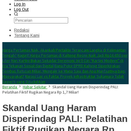
Log In
Log Out
Redaksi
Tentang Kami
Konten Spesial
Harga Pertamax Naik, Akankah Pertalite Terancam Langka di Kalimantan
Tengah?
Kaget! Harga Pertamax di Kalteng Resmi Naik Jadi Rp16.650 per
Liter
Hari Kartini Bukan Sekadar Seremoni: Ini 5 Ciri “Kartini Modern” di
Era Tekanan Sosial dan Digital
Dana Pokir DPRD Kalteng Diperkirakan
Tembus Ratusan Miliar, Mengalir ke Mana Saja dan Apa Manfaatnya bagi
Masyarakat?
Narasi Liar vs Fakta: Proyek Infrastruktur Sukamara Tidak
Seperti yang Dituduhkan
Beranda
Habar Sekitar
Skandal Uang Haram Disperindag PALI:
Pelatihan Fiktif Rugikan Negara Rp 1,7 Miliar!
Skandal Uang Haram
Disperindag PALI: Pelatihan
Fiktif Rugikan Negara Rp