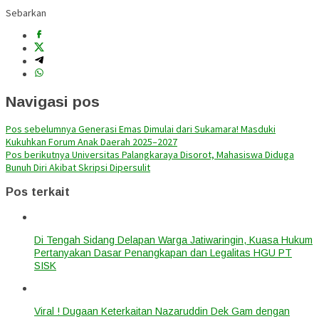
Sebarkan
Navigasi pos
Pos sebelumnya
Generasi Emas Dimulai dari Sukamara! Masduki
Kukuhkan Forum Anak Daerah 2025–2027
Pos berikutnya
Universitas Palangkaraya Disorot, Mahasiswa Diduga
Bunuh Diri Akibat Skripsi Dipersulit
Pos terkait
Di Tengah Sidang Delapan Warga Jatiwaringin, Kuasa Hukum
Pertanyakan Dasar Penangkapan dan Legalitas HGU PT
SISK
Viral ! Dugaan Keterkaitan Nazaruddin Dek Gam dengan