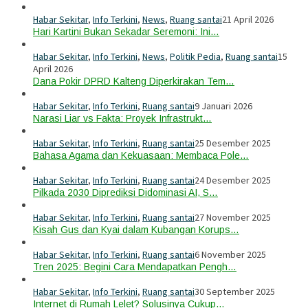
Habar Sekitar
,
Info Terkini
,
News
,
Ruang santai
21 April 2026
Hari Kartini Bukan Sekadar Seremoni: Ini…
Habar Sekitar
,
Info Terkini
,
News
,
Politik Pedia
,
Ruang santai
15
April 2026
Dana Pokir DPRD Kalteng Diperkirakan Tem…
Habar Sekitar
,
Info Terkini
,
Ruang santai
9 Januari 2026
Narasi Liar vs Fakta: Proyek Infrastrukt…
Habar Sekitar
,
Info Terkini
,
Ruang santai
25 Desember 2025
Bahasa Agama dan Kekuasaan: Membaca Pole…
Habar Sekitar
,
Info Terkini
,
Ruang santai
24 Desember 2025
Pilkada 2030 Diprediksi Didominasi AI, S…
Habar Sekitar
,
Info Terkini
,
Ruang santai
27 November 2025
Kisah Gus dan Kyai dalam Kubangan Korups…
Habar Sekitar
,
Info Terkini
,
Ruang santai
6 November 2025
Tren 2025: Begini Cara Mendapatkan Pengh…
Habar Sekitar
,
Info Terkini
,
Ruang santai
30 September 2025
Internet di Rumah Lelet? Solusinya Cukup…