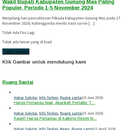
Wakil Bupati Kabupaten Gunung Mas Paling
Populer, Periode 1-5 November 2024
Menjelang hari pencoblosan Pilkada Kabupaten Gunung Mas pada 27
November 2024, Kaltengpedia merilis hasil survei […]
Tidak Ada Pos Lagi.
Tidak ada laman yang di load.
Lihat Lainnya
Klik Gambar untuk mendukung kami
Ruang Santai
Habar Sekitar
,
Info Terkini
,
Ruang santai
10 Juni 2026
Harga Pertamax Naik, Akankah Pertalite T…
Habar Sekitar
,
Info Terkini
,
Ruang santai
10 Juni 2026
Kaget! Harga Pertamax di Kalteng Resmi N…
Habar Sekitar
,
Info Terkini
,
News
,
Ruang santai
21 April 2026