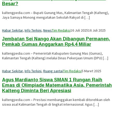
Besar?
kaltengpedia.com – Bupati Gunung Mas, Kalimantan Tengah (Kalteng),
Jaya Samaya Monong mengatakan Sekolah Rakyat di […]
Habar Sekitar
,
Info Terkini
,
News
Tim Redaksi
16 Juli 2025
16 Juli 2025
Jembatan Sei Nango Akan Dibangun Permanen,
Pemkab Gumas Anggarkan Rp4,4 Miliar
kaltengpedia.com – Pemerintah Kabupaten Gunung Mas (Gumas),
Kalimantan Tengah (Kalteng) melalui Dinas Pekerjaan Umum (DPU) […]
Habar Sekitar
,
Info Terkini
,
Ruang santai
Tim Redaksi
5 Maret 2025
Agus Mardianto Siswa SMAN 1 Rungan Raih
Emas di Olimpiade Matematika Asia, Pemerintah
Kalteng Diminta Beri Apresiasi
kaltengpedia.com – Prestasi membanggakan kembali ditorehkan oleh
siswa asal Kalimantan Tengah di tingkat internasional. Agus […]