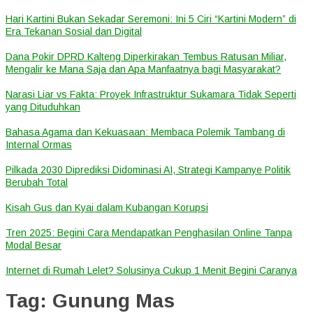
Hari Kartini Bukan Sekadar Seremoni: Ini 5 Ciri “Kartini Modern” di
Era Tekanan Sosial dan Digital
Dana Pokir DPRD Kalteng Diperkirakan Tembus Ratusan Miliar,
Mengalir ke Mana Saja dan Apa Manfaatnya bagi Masyarakat?
Narasi Liar vs Fakta: Proyek Infrastruktur Sukamara Tidak Seperti
yang Dituduhkan
Bahasa Agama dan Kekuasaan: Membaca Polemik Tambang di
Internal Ormas
Pilkada 2030 Diprediksi Didominasi AI, Strategi Kampanye Politik
Berubah Total
Kisah Gus dan Kyai dalam Kubangan Korupsi
Tren 2025: Begini Cara Mendapatkan Penghasilan Online Tanpa
Modal Besar
Internet di Rumah Lelet? Solusinya Cukup 1 Menit Begini Caranya
Tag:
Gunung Mas