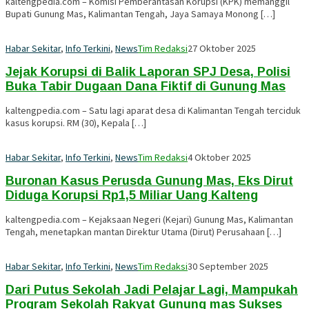
kaltengpedia.com – Komisi Pemberantasan Korupsi (KPK) memanggil
Bupati Gunung Mas, Kalimantan Tengah, Jaya Samaya Monong […]
Habar Sekitar
,
Info Terkini
,
News
Tim Redaksi
27 Oktober 2025
Jejak Korupsi di Balik Laporan SPJ Desa, Polisi
Buka Tabir Dugaan Dana Fiktif di Gunung Mas
kaltengpedia.com – Satu lagi aparat desa di Kalimantan Tengah terciduk
kasus korupsi. RM (30), Kepala […]
Habar Sekitar
,
Info Terkini
,
News
Tim Redaksi
4 Oktober 2025
Buronan Kasus Perusda Gunung Mas, Eks Dirut
Diduga Korupsi Rp1,5 Miliar Uang Kalteng
kaltengpedia.com – Kejaksaan Negeri (Kejari) Gunung Mas, Kalimantan
Tengah, menetapkan mantan Direktur Utama (Dirut) Perusahaan […]
Habar Sekitar
,
Info Terkini
,
News
Tim Redaksi
30 September 2025
Dari Putus Sekolah Jadi Pelajar Lagi, Mampukah
Program Sekolah Rakyat Gunung mas Sukses