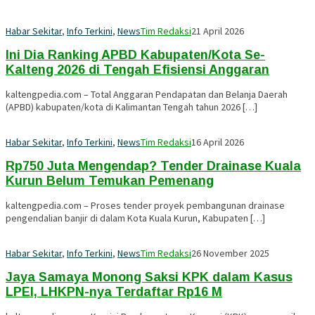
Habar Sekitar
,
Info Terkini
,
News
Tim Redaksi
21 April 2026
Ini Dia Ranking APBD Kabupaten/Kota Se-
Kalteng 2026 di Tengah Efisiensi Anggaran
kaltengpedia.com – Total Anggaran Pendapatan dan Belanja Daerah
(APBD) kabupaten/kota di Kalimantan Tengah tahun 2026 […]
Habar Sekitar
,
Info Terkini
,
News
Tim Redaksi
16 April 2026
Rp750 Juta Mengendap? Tender Drainase Kuala
Kurun Belum Temukan Pemenang
kaltengpedia.com – Proses tender proyek pembangunan drainase
pengendalian banjir di dalam Kota Kuala Kurun, Kabupaten […]
Habar Sekitar
,
Info Terkini
,
News
Tim Redaksi
26 November 2025
Jaya Samaya Monong Saksi KPK dalam Kasus
LPEI, LHKPN-nya Terdaftar Rp16 M