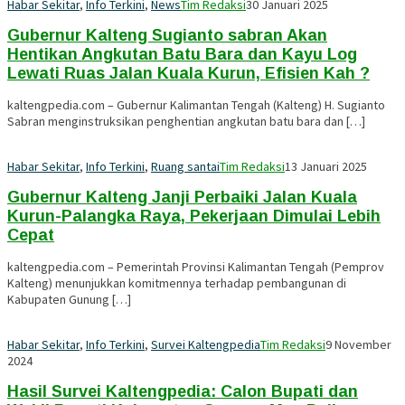
Habar Sekitar
,
Info Terkini
,
News
Tim Redaksi
30 Januari 2025
Gubernur Kalteng Sugianto sabran Akan
Hentikan Angkutan Batu Bara dan Kayu Log
Lewati Ruas Jalan Kuala Kurun, Efisien Kah ?
kaltengpedia.com – Gubernur Kalimantan Tengah (Kalteng) H. Sugianto
Sabran menginstruksikan penghentian angkutan batu bara dan […]
Habar Sekitar
,
Info Terkini
,
Ruang santai
Tim Redaksi
13 Januari 2025
Gubernur Kalteng Janji Perbaiki Jalan Kuala
Kurun-Palangka Raya, Pekerjaan Dimulai Lebih
Cepat
kaltengpedia.com – Pemerintah Provinsi Kalimantan Tengah (Pemprov
Kalteng) menunjukkan komitmennya terhadap pembangunan di
Kabupaten Gunung […]
Habar Sekitar
,
Info Terkini
,
Survei Kaltengpedia
Tim Redaksi
9 November
2024
Hasil Survei Kaltengpedia: Calon Bupati dan