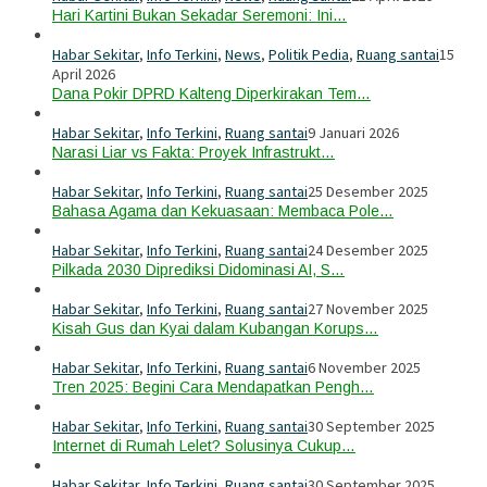
Hari Kartini Bukan Sekadar Seremoni: Ini…
Habar Sekitar
,
Info Terkini
,
News
,
Politik Pedia
,
Ruang santai
15
April 2026
Dana Pokir DPRD Kalteng Diperkirakan Tem…
Habar Sekitar
,
Info Terkini
,
Ruang santai
9 Januari 2026
Narasi Liar vs Fakta: Proyek Infrastrukt…
Habar Sekitar
,
Info Terkini
,
Ruang santai
25 Desember 2025
Bahasa Agama dan Kekuasaan: Membaca Pole…
Habar Sekitar
,
Info Terkini
,
Ruang santai
24 Desember 2025
Pilkada 2030 Diprediksi Didominasi AI, S…
Habar Sekitar
,
Info Terkini
,
Ruang santai
27 November 2025
Kisah Gus dan Kyai dalam Kubangan Korups…
Habar Sekitar
,
Info Terkini
,
Ruang santai
6 November 2025
Tren 2025: Begini Cara Mendapatkan Pengh…
Habar Sekitar
,
Info Terkini
,
Ruang santai
30 September 2025
Internet di Rumah Lelet? Solusinya Cukup…
Habar Sekitar
,
Info Terkini
,
Ruang santai
30 September 2025