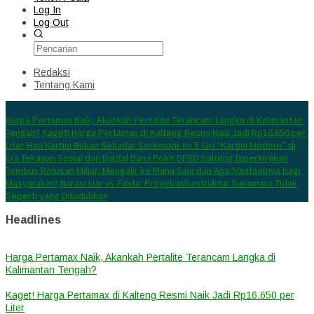
Log In
Log Out
Redaksi
Tentang Kami
Konten Spesial
Harga Pertamax Naik, Akankah Pertalite Terancam Langka di Kalimantan
Tengah?
Kaget! Harga Pertamax di Kalteng Resmi Naik Jadi Rp16.650 per
Liter
Hari Kartini Bukan Sekadar Seremoni: Ini 5 Ciri “Kartini Modern” di
Era Tekanan Sosial dan Digital
Dana Pokir DPRD Kalteng Diperkirakan
Tembus Ratusan Miliar, Mengalir ke Mana Saja dan Apa Manfaatnya bagi
Masyarakat?
Narasi Liar vs Fakta: Proyek Infrastruktur Sukamara Tidak
Seperti yang Dituduhkan
Headlines
Harga Pertamax Naik, Akankah Pertalite Terancam Langka di
Kalimantan Tengah?
Kaget! Harga Pertamax di Kalteng Resmi Naik Jadi Rp16.650 per
Liter