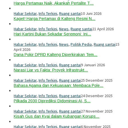
Harga Pertamax Naik, Akankah Pertalite T…
Habar Sekitar
,
Info Terkini
,
Ruang santai
10 Juni 2026
Kaget! Harga Pertamax di Kalteng Resmi N…
Habar Sekitar
,
Info Terkini
,
News
,
Ruang santai
21 April 2026
Hari Kartini Bukan Sekadar Seremoni: Ini…
Habar Sekitar
,
Info Terkini
,
News
,
Politik Pedia
,
Ruang santai
15
April 2026
Dana Pokir DPRD Kalteng Diperkirakan Tem…
Habar Sekitar
,
Info Terkini
,
Ruang santai
9 Januari 2026
Narasi Liar vs Fakta: Proyek Infrastrukt…
Habar Sekitar
,
Info Terkini
,
Ruang santai
25 Desember 2025
Bahasa Agama dan Kekuasaan: Membaca Pole…
Habar Sekitar
,
Info Terkini
,
Ruang santai
24 Desember 2025
Pilkada 2030 Diprediksi Didominasi AI, S…
Habar Sekitar
,
Info Terkini
,
Ruang santai
27 November 2025
Kisah Gus dan Kyai dalam Kubangan Korups…
Habar Sekitar
,
Info Terkini
,
Ruang santai
6 November 2025