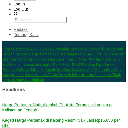
Log In
Log Out
Redaksi
Tentang Kami
Konten Spesial
Harga Pertamax Naik, Akankah Pertalite Terancam Langka di Kalimantan
Tengah?
Kaget! Harga Pertamax di Kalteng Resmi Naik Jadi Rp16.650 per
Liter
Hari Kartini Bukan Sekadar Seremoni: Ini 5 Ciri “Kartini Modern” di
Era Tekanan Sosial dan Digital
Dana Pokir DPRD Kalteng Diperkirakan
Tembus Ratusan Miliar, Mengalir ke Mana Saja dan Apa Manfaatnya bagi
Masyarakat?
Narasi Liar vs Fakta: Proyek Infrastruktur Sukamara Tidak
Seperti yang Dituduhkan
Headlines
Harga Pertamax Naik, Akankah Pertalite Terancam Langka di
Kalimantan Tengah?
Kaget! Harga Pertamax di Kalteng Resmi Naik Jadi Rp16.650 per
Liter