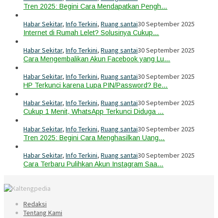
Tren 2025: Begini Cara Mendapatkan Pengh…
Habar Sekitar
,
Info Terkini
,
Ruang santai
30 September 2025
Internet di Rumah Lelet? Solusinya Cukup…
Habar Sekitar
,
Info Terkini
,
Ruang santai
30 September 2025
Cara Mengembalikan Akun Facebook yang Lu…
Habar Sekitar
,
Info Terkini
,
Ruang santai
30 September 2025
HP Terkunci karena Lupa PIN/Password? Be…
Habar Sekitar
,
Info Terkini
,
Ruang santai
30 September 2025
Cukup 1 Menit, WhatsApp Terkunci Diduga …
Habar Sekitar
,
Info Terkini
,
Ruang santai
30 September 2025
Tren 2025: Begini Cara Menghasilkan Uang…
Habar Sekitar
,
Info Terkini
,
Ruang santai
30 September 2025
Cara Terbaru Pulihkan Akun Instagram Saa…
Redaksi
Tentang Kami