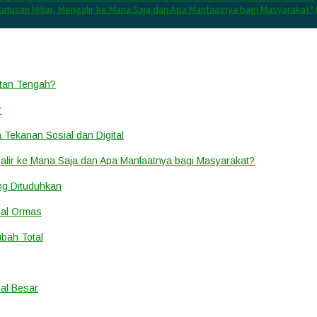
atusan Miliar, Mengalir ke Mana Saja dan Apa Manfaatnya bagi Masyarakat?
ntan Tengah?
r
a Tekanan Sosial dan Digital
alir ke Mana Saja dan Apa Manfaatnya bagi Masyarakat?
ang Dituduhkan
nal Ormas
ubah Total
al Besar