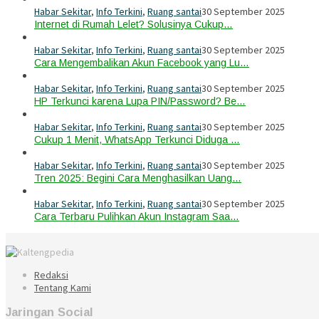
Habar Sekitar
,
Info Terkini
,
Ruang santai
30 September 2025
Internet di Rumah Lelet? Solusinya Cukup…
Habar Sekitar
,
Info Terkini
,
Ruang santai
30 September 2025
Cara Mengembalikan Akun Facebook yang Lu…
Habar Sekitar
,
Info Terkini
,
Ruang santai
30 September 2025
HP Terkunci karena Lupa PIN/Password? Be…
Habar Sekitar
,
Info Terkini
,
Ruang santai
30 September 2025
Cukup 1 Menit, WhatsApp Terkunci Diduga …
Habar Sekitar
,
Info Terkini
,
Ruang santai
30 September 2025
Tren 2025: Begini Cara Menghasilkan Uang…
Habar Sekitar
,
Info Terkini
,
Ruang santai
30 September 2025
Cara Terbaru Pulihkan Akun Instagram Saa…
Redaksi
Tentang Kami
Jaringan Social