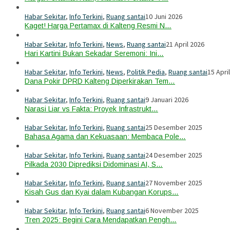
Habar Sekitar
,
Info Terkini
,
Ruang santai
10 Juni 2026
Kaget! Harga Pertamax di Kalteng Resmi N…
Habar Sekitar
,
Info Terkini
,
News
,
Ruang santai
21 April 2026
Hari Kartini Bukan Sekadar Seremoni: Ini…
Habar Sekitar
,
Info Terkini
,
News
,
Politik Pedia
,
Ruang santai
15 Apri
Dana Pokir DPRD Kalteng Diperkirakan Tem…
Habar Sekitar
,
Info Terkini
,
Ruang santai
9 Januari 2026
Narasi Liar vs Fakta: Proyek Infrastrukt…
Habar Sekitar
,
Info Terkini
,
Ruang santai
25 Desember 2025
Bahasa Agama dan Kekuasaan: Membaca Pole…
Habar Sekitar
,
Info Terkini
,
Ruang santai
24 Desember 2025
Pilkada 2030 Diprediksi Didominasi AI, S…
Habar Sekitar
,
Info Terkini
,
Ruang santai
27 November 2025
Kisah Gus dan Kyai dalam Kubangan Korups…
Habar Sekitar
,
Info Terkini
,
Ruang santai
6 November 2025
Tren 2025: Begini Cara Mendapatkan Pengh…