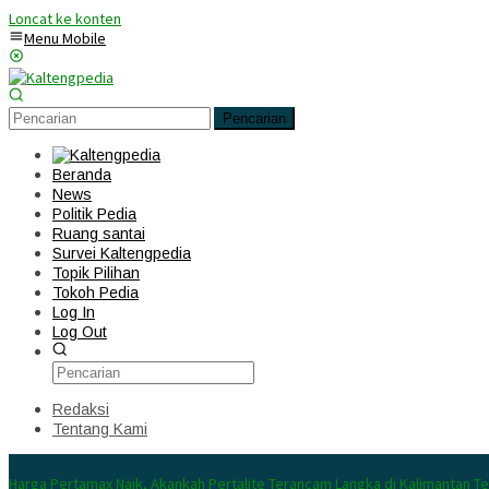
Loncat ke konten
Menu Mobile
Pencarian
Beranda
News
Politik Pedia
Ruang santai
Survei Kaltengpedia
Topik Pilihan
Tokoh Pedia
Log In
Log Out
Redaksi
Tentang Kami
Konten Spesial
Harga Pertamax Naik, Akankah Pertalite Terancam Langka di Kalimantan T