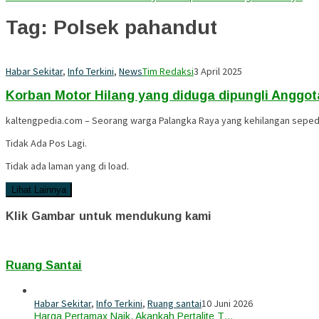
Tag:
Polsek pahandut
Habar Sekitar
,
Info Terkini
,
News
Tim Redaksi
3 April 2025
Korban Motor Hilang yang diduga dipungli Anggot
kaltengpedia.com – Seorang warga Palangka Raya yang kehilangan seped
Tidak Ada Pos Lagi.
Tidak ada laman yang di load.
Lihat Lainnya
Klik Gambar untuk mendukung kami
Ruang Santai
Habar Sekitar
,
Info Terkini
,
Ruang santai
10 Juni 2026
Harga Pertamax Naik, Akankah Pertalite T…