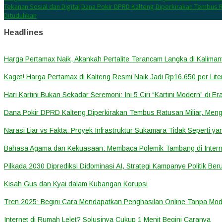
Tekanan Sosial dan Digital
Dana Pokir DPRD Kalteng Diperkirakan Tembus R
Dituduhkan
Headlines
Harga Pertamax Naik, Akankah Pertalite Terancam Langka di Kalima
Kaget! Harga Pertamax di Kalteng Resmi Naik Jadi Rp16.650 per Lite
Hari Kartini Bukan Sekadar Seremoni: Ini 5 Ciri “Kartini Modern” di Er
Dana Pokir DPRD Kalteng Diperkirakan Tembus Ratusan Miliar, Meng
Narasi Liar vs Fakta: Proyek Infrastruktur Sukamara Tidak Seperti y
Bahasa Agama dan Kekuasaan: Membaca Polemik Tambang di Inter
Pilkada 2030 Diprediksi Didominasi AI, Strategi Kampanye Politik Ber
Kisah Gus dan Kyai dalam Kubangan Korupsi
Tren 2025: Begini Cara Mendapatkan Penghasilan Online Tanpa Mod
Internet di Rumah Lelet? Solusinya Cukup 1 Menit Begini Caranya