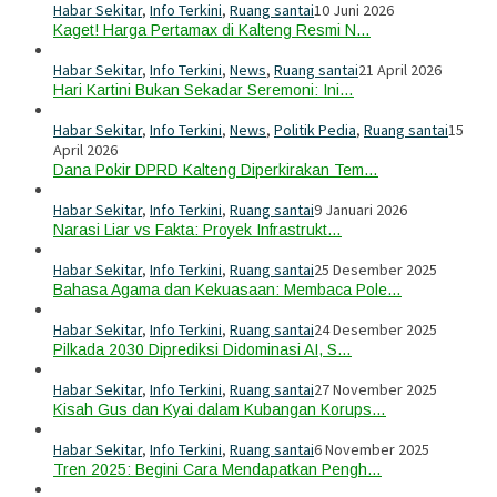
Habar Sekitar
,
Info Terkini
,
Ruang santai
10 Juni 2026
Kaget! Harga Pertamax di Kalteng Resmi N…
Habar Sekitar
,
Info Terkini
,
News
,
Ruang santai
21 April 2026
Hari Kartini Bukan Sekadar Seremoni: Ini…
Habar Sekitar
,
Info Terkini
,
News
,
Politik Pedia
,
Ruang santai
15
April 2026
Dana Pokir DPRD Kalteng Diperkirakan Tem…
Habar Sekitar
,
Info Terkini
,
Ruang santai
9 Januari 2026
Narasi Liar vs Fakta: Proyek Infrastrukt…
Habar Sekitar
,
Info Terkini
,
Ruang santai
25 Desember 2025
Bahasa Agama dan Kekuasaan: Membaca Pole…
Habar Sekitar
,
Info Terkini
,
Ruang santai
24 Desember 2025
Pilkada 2030 Diprediksi Didominasi AI, S…
Habar Sekitar
,
Info Terkini
,
Ruang santai
27 November 2025
Kisah Gus dan Kyai dalam Kubangan Korups…
Habar Sekitar
,
Info Terkini
,
Ruang santai
6 November 2025
Tren 2025: Begini Cara Mendapatkan Pengh…