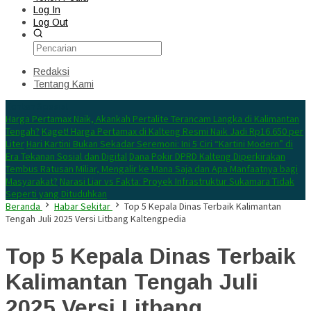
Log In
Log Out
Redaksi
Tentang Kami
Konten Spesial
Harga Pertamax Naik, Akankah Pertalite Terancam Langka di Kalimantan
Tengah?
Kaget! Harga Pertamax di Kalteng Resmi Naik Jadi Rp16.650 per
Liter
Hari Kartini Bukan Sekadar Seremoni: Ini 5 Ciri “Kartini Modern” di
Era Tekanan Sosial dan Digital
Dana Pokir DPRD Kalteng Diperkirakan
Tembus Ratusan Miliar, Mengalir ke Mana Saja dan Apa Manfaatnya bagi
Masyarakat?
Narasi Liar vs Fakta: Proyek Infrastruktur Sukamara Tidak
Seperti yang Dituduhkan
Beranda
Habar Sekitar
Top 5 Kepala Dinas Terbaik Kalimantan
Tengah Juli 2025 Versi Litbang Kaltengpedia
Top 5 Kepala Dinas Terbaik
Kalimantan Tengah Juli
2025 Versi Litbang