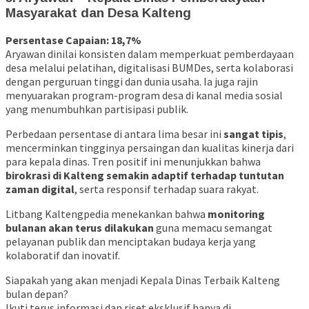
Masyarakat dan Desa Kalteng
Persentase Capaian: 18,7%
Aryawan dinilai konsisten dalam memperkuat pemberdayaan
desa melalui pelatihan, digitalisasi BUMDes, serta kolaborasi
dengan perguruan tinggi dan dunia usaha. Ia juga rajin
menyuarakan program-program desa di kanal media sosial
yang menumbuhkan partisipasi publik.
Perbedaan persentase di antara lima besar ini
sangat tipis
,
mencerminkan tingginya persaingan dan kualitas kinerja dari
para kepala dinas. Tren positif ini menunjukkan bahwa
birokrasi di Kalteng semakin adaptif terhadap tuntutan
zaman digital
, serta responsif terhadap suara rakyat.
Litbang Kaltengpedia menekankan bahwa
monitoring
bulanan akan terus dilakukan
guna memacu semangat
pelayanan publik dan menciptakan budaya kerja yang
kolaboratif dan inovatif.
Siapakah yang akan menjadi Kepala Dinas Terbaik Kalteng
bulan depan?
Ikuti terus informasi dan riset eksklusif hanya di