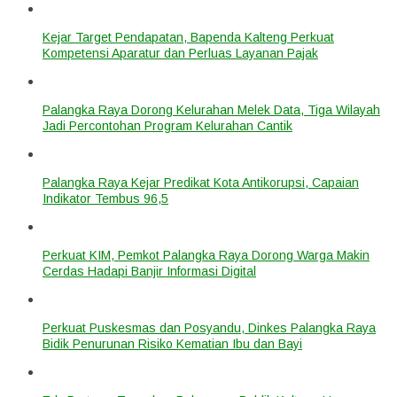
Kejar Target Pendapatan, Bapenda Kalteng Perkuat
Kompetensi Aparatur dan Perluas Layanan Pajak
Palangka Raya Dorong Kelurahan Melek Data, Tiga Wilayah
Jadi Percontohan Program Kelurahan Cantik
Palangka Raya Kejar Predikat Kota Antikorupsi, Capaian
Indikator Tembus 96,5
Perkuat KIM, Pemkot Palangka Raya Dorong Warga Makin
Cerdas Hadapi Banjir Informasi Digital
Perkuat Puskesmas dan Posyandu, Dinkes Palangka Raya
Bidik Penurunan Risiko Kematian Ibu dan Bayi