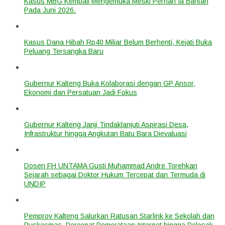
Kasus MBG Kembali Mengemuka Meski Pernah Ia Bantah
Pada Juni 2026.
Kasus Dana Hibah Rp40 Miliar Belum Berhenti, Kejati Buka
Peluang Tersangka Baru
Gubernur Kalteng Buka Kolaborasi dengan GP Ansor,
Ekonomi dan Persatuan Jadi Fokus
Gubernur Kalteng Janji Tindaklanjuti Aspirasi Desa,
Infrastruktur hingga Angkutan Batu Bara Dievaluasi
Dosen FH UNTAMA Gusti Muhammad Andre Torehkan
Sejarah sebagai Doktor Hukum Tercepat dan Termuda di
UNDIP
Pemprov Kalteng Salurkan Ratusan Starlink ke Sekolah dan
Puskesmas, Percepat Pemerataan Internet hingga Pelosok