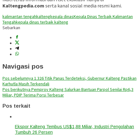
Kaltengpedia.com
serta kanal sosial media resmi kami.
kalimantan tengah
kalteng
kepala dinas
Kepala Dinas Terbaik Kalimantan
Tengah
kepala dinas terbaik kalteng
Sebarkan
Navigasi pos
Pos sebelumnya
1.326 Titik Panas Terdeteksi, Gubernur Kalteng Pastikan
Karhutla Masih Terkendali
Pos berikutnya
Pemprov Kalteng Salurkan Bantuan Parpol Senilai Rp6,3
Miliar, PDIP Terima Porsi Terbesar
Pos terkait
Ekspor Kalteng Tembus US$1,88 Miliar, Industri Pengolahan
Tumbuh 26 Persen