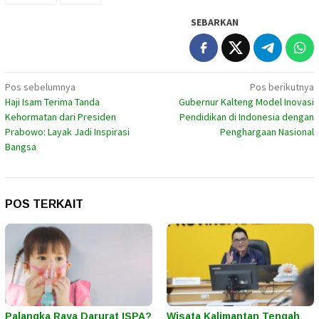
SEBARKAN
Navigasi
Pos sebelumnya
Pos berikutnya
Haji Isam Terima Tanda
Gubernur Kalteng Model Inovasi
pos
Kehormatan dari Presiden
Pendidikan di Indonesia dengan
Prabowo: Layak Jadi Inspirasi
Penghargaan Nasional
Bangsa
POS TERKAIT
Palangka Raya Darurat ISPA?
Wisata Kalimantan Tengah