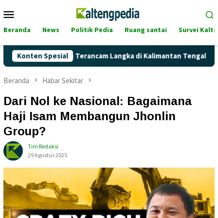
Loncat
Menu
ke
Mobile
konten
Beranda
News
Politik Pedia
Ruang santai
Survei Kalt
 Pertalite Terancam Langka di Kalimantan Tengah?
Konten Spesial
Kage
Beranda
Habar Sekitar
Dari Nol ke Nasional: Bagaimana
Haji Isam Membangun Jhonlin
Group?
Tim Redaksi
29 Agustus 2025