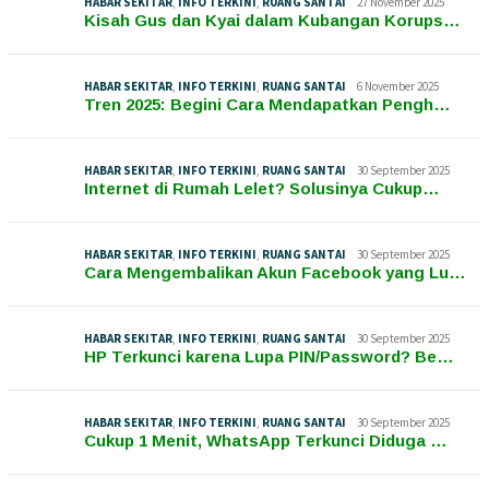
HABAR SEKITAR
,
INFO TERKINI
,
RUANG SANTAI
27 November 2025
Kisah Gus dan Kyai dalam Kubangan Korups…
HABAR SEKITAR
,
INFO TERKINI
,
RUANG SANTAI
6 November 2025
Tren 2025: Begini Cara Mendapatkan Pengh…
HABAR SEKITAR
,
INFO TERKINI
,
RUANG SANTAI
30 September 2025
Internet di Rumah Lelet? Solusinya Cukup…
HABAR SEKITAR
,
INFO TERKINI
,
RUANG SANTAI
30 September 2025
Cara Mengembalikan Akun Facebook yang Lu…
HABAR SEKITAR
,
INFO TERKINI
,
RUANG SANTAI
30 September 2025
HP Terkunci karena Lupa PIN/Password? Be…
HABAR SEKITAR
,
INFO TERKINI
,
RUANG SANTAI
30 September 2025
Cukup 1 Menit, WhatsApp Terkunci Diduga …