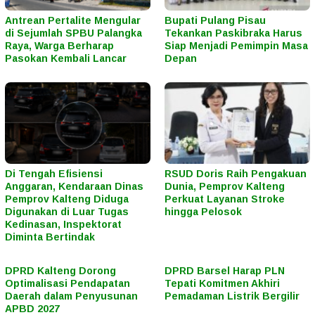
Antrean Pertalite Mengular
Bupati Pulang Pisau
di Sejumlah SPBU Palangka
Tekankan Paskibraka Harus
Raya, Warga Berharap
Siap Menjadi Pemimpin Masa
Pasokan Kembali Lancar
Depan
Di Tengah Efisiensi
RSUD Doris Raih Pengakuan
Anggaran, Kendaraan Dinas
Dunia, Pemprov Kalteng
Pemprov Kalteng Diduga
Perkuat Layanan Stroke
Digunakan di Luar Tugas
hingga Pelosok
Kedinasan, Inspektorat
Diminta Bertindak
DPRD Kalteng Dorong
DPRD Barsel Harap PLN
Optimalisasi Pendapatan
Tepati Komitmen Akhiri
Daerah dalam Penyusunan
Pemadaman Listrik Bergilir
APBD 2027