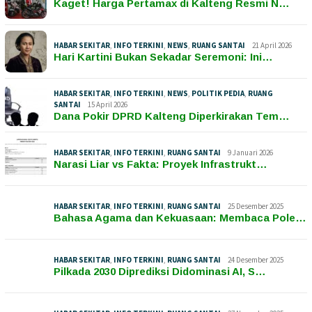
Kaget! Harga Pertamax di Kalteng Resmi N…
HABAR SEKITAR
,
INFO TERKINI
,
NEWS
,
RUANG SANTAI
21 April 2026
Hari Kartini Bukan Sekadar Seremoni: Ini…
HABAR SEKITAR
,
INFO TERKINI
,
NEWS
,
POLITIK PEDIA
,
RUANG
SANTAI
15 April 2026
Dana Pokir DPRD Kalteng Diperkirakan Tem…
HABAR SEKITAR
,
INFO TERKINI
,
RUANG SANTAI
9 Januari 2026
Narasi Liar vs Fakta: Proyek Infrastrukt…
HABAR SEKITAR
,
INFO TERKINI
,
RUANG SANTAI
25 Desember 2025
Bahasa Agama dan Kekuasaan: Membaca Pole…
HABAR SEKITAR
,
INFO TERKINI
,
RUANG SANTAI
24 Desember 2025
Pilkada 2030 Diprediksi Didominasi AI, S…