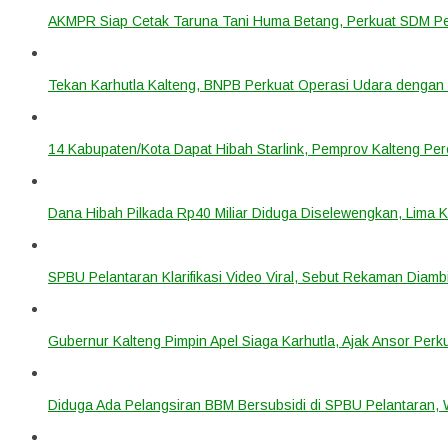
AKMPR Siap Cetak Taruna Tani Huma Betang, Perkuat SDM P
Tekan Karhutla Kalteng, BNPB Perkuat Operasi Udara deng
14 Kabupaten/Kota Dapat Hibah Starlink, Pemprov Kalteng Per
Dana Hibah Pilkada Rp40 Miliar Diduga Diselewengkan, Lima 
SPBU Pelantaran Klarifikasi Video Viral, Sebut Rekaman Diam
Gubernur Kalteng Pimpin Apel Siaga Karhutla, Ajak Ansor Pe
Diduga Ada Pelangsiran BBM Bersubsidi di SPBU Pelantaran,