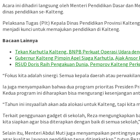
Acara ini dihadiri langsung oleh Menteri Pendidikan Dasar dan M
dinas pendidikan se-Kalteng.
Pelaksana Tugas (Plt) Kepala Dinas Pendidikan Provinsi Kalte
menjadi kunci untuk memajukan pendidikan di Kalteng.
Bacaan Lainnya
Tekan Karhutla Kalteng, BNPB Perkuat Operasi Udara d
Gubernur Kalteng Pimpin Apel Siaga Karhutla, Ajak Anso
RSUD Doris Raih Pengakuan Dunia, Pemprov Kalteng Perk
“Fokus kita adalah sinergi. Semua kepala daerah atau perwakilanny
Ia juga menyampaikan bahwa dua program prioritas Presiden Prab
Kedua program ini diharapkan bisa mengurangi kesenjangan antar
“Tahun ini insyaallah akan ada alokasi untuk Kalteng, tapi kit
Terkait penggunaan gadget di sekolah, Reza mengungkapkan bah
kita siapkan agar bisa diterapkan dengan baik di semua sekolah,”
Selain itu, Menteri Abdul Muti juga menyampaikan pentingnya 
agar kualitas layanan pendidikan terus ditingkatkan,” tutup Reza