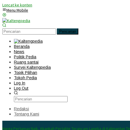
Loncat ke konten
Menu Mobile
Pencarian
Beranda
News
Politik Pedia
Ruang santai
Survei Kaltengpedia
Topik Pilihan
Tokoh Pedia
Log In
Log Out
Redaksi
Tentang Kami
Konten Spesial
Harga Pertamax Naik, Akankah Pertalite Terancam Langka di Kalimantan T