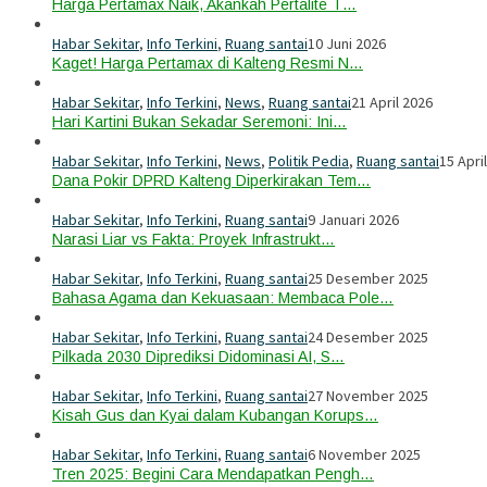
Harga Pertamax Naik, Akankah Pertalite T…
Habar Sekitar
,
Info Terkini
,
Ruang santai
10 Juni 2026
Kaget! Harga Pertamax di Kalteng Resmi N…
Habar Sekitar
,
Info Terkini
,
News
,
Ruang santai
21 April 2026
Hari Kartini Bukan Sekadar Seremoni: Ini…
Habar Sekitar
,
Info Terkini
,
News
,
Politik Pedia
,
Ruang santai
15 Apri
Dana Pokir DPRD Kalteng Diperkirakan Tem…
Habar Sekitar
,
Info Terkini
,
Ruang santai
9 Januari 2026
Narasi Liar vs Fakta: Proyek Infrastrukt…
Habar Sekitar
,
Info Terkini
,
Ruang santai
25 Desember 2025
Bahasa Agama dan Kekuasaan: Membaca Pole…
Habar Sekitar
,
Info Terkini
,
Ruang santai
24 Desember 2025
Pilkada 2030 Diprediksi Didominasi AI, S…
Habar Sekitar
,
Info Terkini
,
Ruang santai
27 November 2025
Kisah Gus dan Kyai dalam Kubangan Korups…
Habar Sekitar
,
Info Terkini
,
Ruang santai
6 November 2025
Tren 2025: Begini Cara Mendapatkan Pengh…