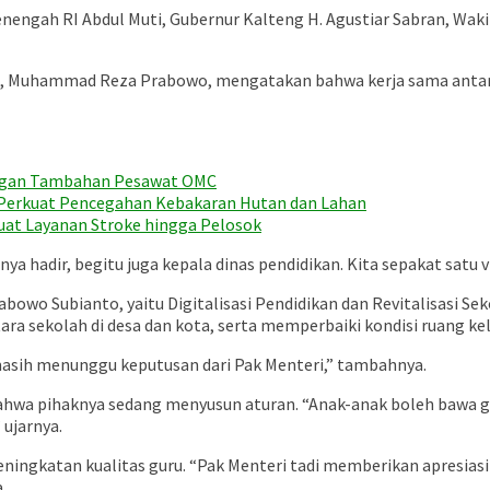
enengah RI Abdul Muti, Gubernur Kalteng H. Agustiar Sabran, Wakil
ng, Muhammad Reza Prabowo, mengatakan bahwa kerja sama antara
engan Tambahan Pesawat OMC
r Perkuat Pencegahan Kebakaran Hutan dan Lahan
uat Layanan Stroke hingga Pelosok
a hadir, begitu juga kepala dinas pendidikan. Kita sepakat satu vi
owo Subianto, yaitu Digitalisasi Pendidikan dan Revitalisasi Se
a sekolah di desa dan kota, serta memperbaiki kondisi ruang kel
a masih menunggu keputusan dari Pak Menteri,” tambahnya.
wa pihaknya sedang menyusun aturan. “Anak-anak boleh bawa gad
 ujarnya.
peningkatan kualitas guru. “Pak Menteri tadi memberikan apresi
.