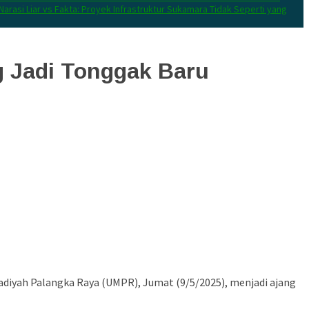
Narasi Liar vs Fakta: Proyek Infrastruktur Sukamara Tidak Seperti yang
g Jadi Tonggak Baru
diyah Palangka Raya (UMPR), Jumat (9/5/2025), menjadi ajang