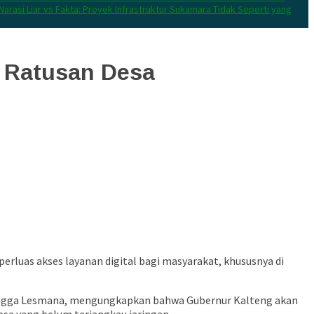
Narasi Liar vs Fakta: Proyek Infrastruktur Sukamara Tidak Seperti yang
k Ratusan Desa
uas akses layanan digital bagi masyarakat, khususnya di
, Rangga Lesmana, mengungkapkan bahwa Gubernur Kalteng akan