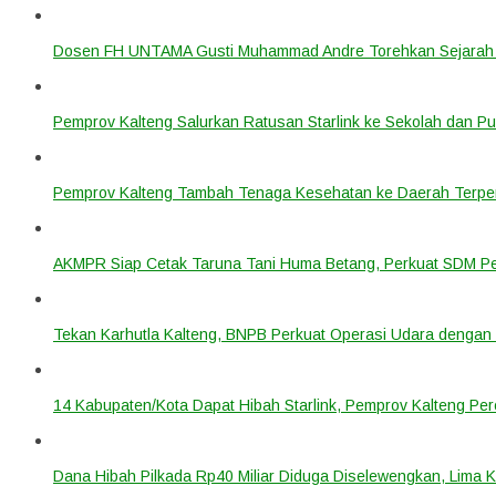
Dosen FH UNTAMA Gusti Muhammad Andre Torehkan Sejarah 
Pemprov Kalteng Salurkan Ratusan Starlink ke Sekolah dan P
Pemprov Kalteng Tambah Tenaga Kesehatan ke Daerah Terpen
AKMPR Siap Cetak Taruna Tani Huma Betang, Perkuat SDM P
Tekan Karhutla Kalteng, BNPB Perkuat Operasi Udara deng
14 Kabupaten/Kota Dapat Hibah Starlink, Pemprov Kalteng Per
Dana Hibah Pilkada Rp40 Miliar Diduga Diselewengkan, Lima 