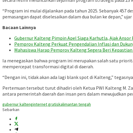
secara resmi meluncurkan sejumlah program strategis pada 23 Me
“Program ini mulai dijalankan pada tahun 2025. Sebanyak 457 d
pemasangan dapat diselesaikan dalam dua bulan ke depan,” ujar
Bacaan Lainnya
Gubernur Kalteng Pimpin Apel Siaga Karhutla, Ajak Anso
Pemprov Kalteng Perkuat Pengendalian Inflasi dan Duku
Mahasiswa Harap Pemprov Kalteng Segera Beri Kepastian 
Ia menegaskan bahwa program ini merupakan salah satu priorit
mempercepat transformasi digital di daerah.
“Dengan ini, tidak akan ada lagi blank spot di Kalteng,” tegasnya
Pertemuan tersebut turut dihadiri oleh Ketua PWI Kalteng M. 
antara pemerintah daerah dan insan pers dalam mewujudkan pen
gubernur kalteng
internet gratis
kalimantan tengah
Sebarkan