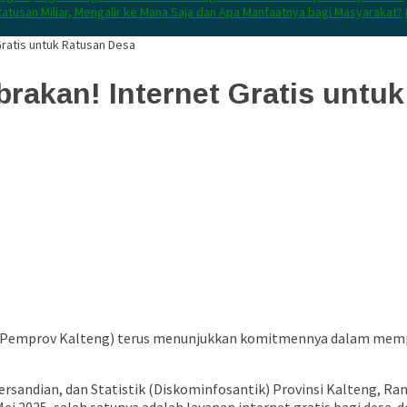
atusan Miliar, Mengalir ke Mana Saja dan Apa Manfaatnya bagi Masyarakat?
ratis untuk Ratusan Desa
rakan! Internet Gratis untu
Pemprov Kalteng) terus menunjukkan komitmennya dalam memperl
 Persandian, dan Statistik (Diskominfosantik) Provinsi Kalteng