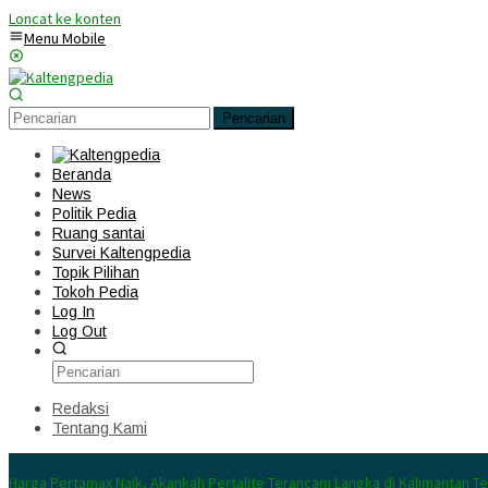
Loncat ke konten
Menu Mobile
Pencarian
Beranda
News
Politik Pedia
Ruang santai
Survei Kaltengpedia
Topik Pilihan
Tokoh Pedia
Log In
Log Out
Redaksi
Tentang Kami
Konten Spesial
Harga Pertamax Naik, Akankah Pertalite Terancam Langka di Kalimantan T