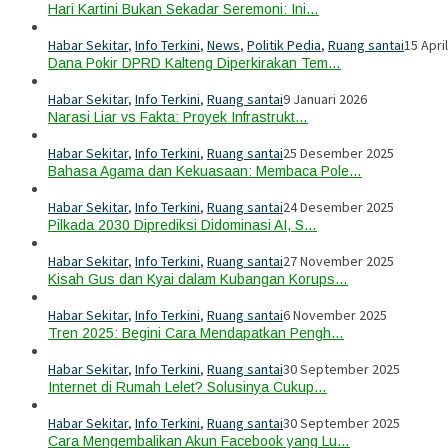
Hari Kartini Bukan Sekadar Seremoni: Ini…
Habar Sekitar
,
Info Terkini
,
News
,
Politik Pedia
,
Ruang santai
15 Apri
Dana Pokir DPRD Kalteng Diperkirakan Tem…
Habar Sekitar
,
Info Terkini
,
Ruang santai
9 Januari 2026
Narasi Liar vs Fakta: Proyek Infrastrukt…
Habar Sekitar
,
Info Terkini
,
Ruang santai
25 Desember 2025
Bahasa Agama dan Kekuasaan: Membaca Pole…
Habar Sekitar
,
Info Terkini
,
Ruang santai
24 Desember 2025
Pilkada 2030 Diprediksi Didominasi AI, S…
Habar Sekitar
,
Info Terkini
,
Ruang santai
27 November 2025
Kisah Gus dan Kyai dalam Kubangan Korups…
Habar Sekitar
,
Info Terkini
,
Ruang santai
6 November 2025
Tren 2025: Begini Cara Mendapatkan Pengh…
Habar Sekitar
,
Info Terkini
,
Ruang santai
30 September 2025
Internet di Rumah Lelet? Solusinya Cukup…
Habar Sekitar
,
Info Terkini
,
Ruang santai
30 September 2025
Cara Mengembalikan Akun Facebook yang Lu…