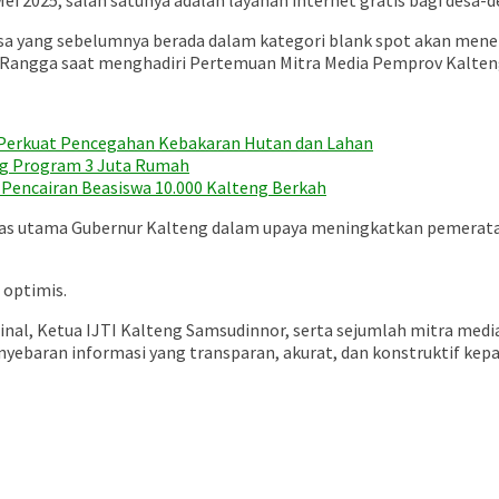
i 2025, salah satunya adalah layanan internet gratis bagi desa-d
esa yang sebelumnya berada dalam kategori blank spot akan mener
 Rangga saat menghadiri Pertemuan Mitra Media Pemprov Kalteng d
r Perkuat Pencegahan Kebakaran Hutan dan Lahan
ng Program 3 Juta Rumah
Pencairan Beasiswa 10.000 Kalteng Berkah
as utama Gubernur Kalteng dalam upaya meningkatkan pemerataan
 optimis.
Zainal, Ketua IJTI Kalteng Samsudinnor, serta sejumlah mitra m
yebaran informasi yang transparan, akurat, dan konstruktif kep