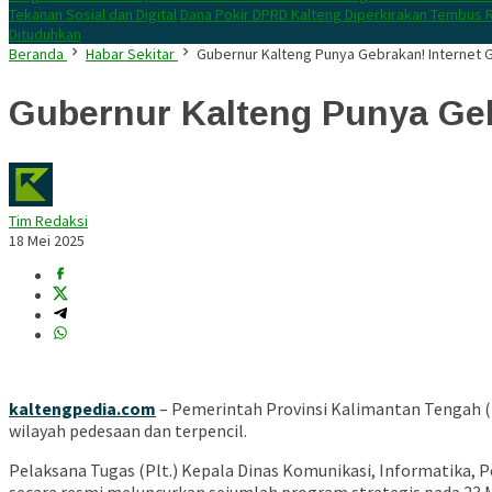
Tekanan Sosial dan Digital
Dana Pokir DPRD Kalteng Diperkirakan Tembus R
Dituduhkan
Beranda
Habar Sekitar
Gubernur Kalteng Punya Gebrakan! Internet G
Gubernur Kalteng Punya Geb
Tim Redaksi
18 Mei 2025
kaltengpedia.com
– Pemerintah Provinsi Kalimantan Tengah (
wilayah pedesaan dan terpencil.
Pelaksana Tugas (Plt.) Kepala Dinas Komunikasi, Informatika,