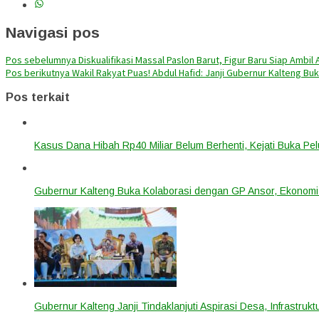
Navigasi pos
Pos sebelumnya
Diskualifikasi Massal Paslon Barut, Figur Baru Siap Ambil A
Pos berikutnya
Wakil Rakyat Puas! Abdul Hafid: Janji Gubernur Kalteng 
Pos terkait
Kasus Dana Hibah Rp40 Miliar Belum Berhenti, Kejati Buka P
Gubernur Kalteng Buka Kolaborasi dengan GP Ansor, Ekonomi
Gubernur Kalteng Janji Tindaklanjuti Aspirasi Desa, Infrastruk