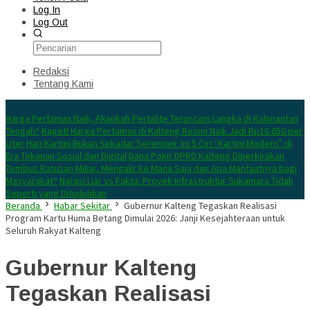
Log In
Log Out
Redaksi
Tentang Kami
Konten Spesial
Harga Pertamax Naik, Akankah Pertalite Terancam Langka di Kalimantan
Tengah?
Kaget! Harga Pertamax di Kalteng Resmi Naik Jadi Rp16.650 per
Liter
Hari Kartini Bukan Sekadar Seremoni: Ini 5 Ciri “Kartini Modern” di
Era Tekanan Sosial dan Digital
Dana Pokir DPRD Kalteng Diperkirakan
Tembus Ratusan Miliar, Mengalir ke Mana Saja dan Apa Manfaatnya bagi
Masyarakat?
Narasi Liar vs Fakta: Proyek Infrastruktur Sukamara Tidak
Seperti yang Dituduhkan
Beranda
Habar Sekitar
Gubernur Kalteng Tegaskan Realisasi
Program Kartu Huma Betang Dimulai 2026: Janji Kesejahteraan untuk
Seluruh Rakyat Kalteng
Gubernur Kalteng
Tegaskan Realisasi