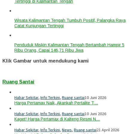
Tertinggi di Kalimantan Tengah
Wisata Kalimantan Tengah Tumbuh Positif, Palangka Raya
Catat Kunjungan Tertinggi
Penduduk Miskin Kalimantan Tengah Bertambah Hampir 5
Ribu Orang, Capai 146,71 Ribu Jiwa
Klik Gambar untuk mendukung kami
Ruang Santai
Habar Sekitar
,
Info Terkini
,
Ruang santai
10 Juni 2026
Harga Pertamax Naik, Akankah Pertalite T…
Habar Sekitar
,
Info Terkini
,
Ruang santai
10 Juni 2026
Kaget! Harga Pertamax di Kalteng Resmi N…
Habar Sekitar
,
Info Terkini
,
News
,
Ruang santai
21 April 2026