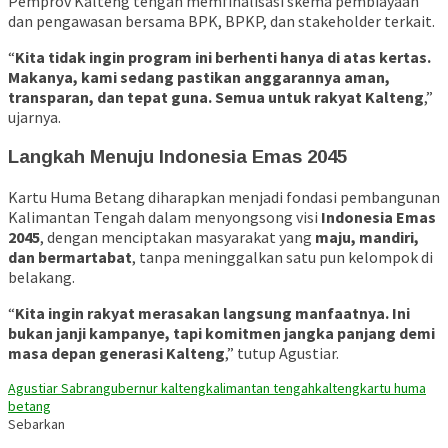
Pemprov Kalteng tengah memfinalisasi skema pembiayaan
dan pengawasan bersama BPK, BPKP, dan stakeholder terkait.
“
Kita tidak ingin program ini berhenti hanya di atas kertas.
Makanya, kami sedang pastikan anggarannya aman,
transparan, dan tepat guna. Semua untuk rakyat Kalteng
,”
ujarnya.
Langkah Menuju Indonesia Emas 2045
Kartu Huma Betang diharapkan menjadi fondasi pembangunan
Kalimantan Tengah dalam menyongsong visi
Indonesia Emas
2045
, dengan menciptakan masyarakat yang
maju, mandiri,
dan bermartabat
, tanpa meninggalkan satu pun kelompok di
belakang.
“
Kita ingin rakyat merasakan langsung manfaatnya. Ini
bukan janji kampanye, tapi komitmen jangka panjang demi
masa depan generasi Kalteng
,” tutup Agustiar.
Agustiar Sabran
gubernur kalteng
kalimantan tengah
kalteng
kartu huma
betang
Sebarkan