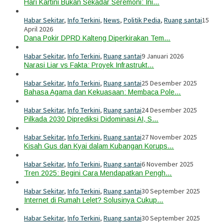
Hari Kartini Bukan Sekadar Seremoni: Ini…
Habar Sekitar
,
Info Terkini
,
News
,
Politik Pedia
,
Ruang santai
15
April 2026
Dana Pokir DPRD Kalteng Diperkirakan Tem…
Habar Sekitar
,
Info Terkini
,
Ruang santai
9 Januari 2026
Narasi Liar vs Fakta: Proyek Infrastrukt…
Habar Sekitar
,
Info Terkini
,
Ruang santai
25 Desember 2025
Bahasa Agama dan Kekuasaan: Membaca Pole…
Habar Sekitar
,
Info Terkini
,
Ruang santai
24 Desember 2025
Pilkada 2030 Diprediksi Didominasi AI, S…
Habar Sekitar
,
Info Terkini
,
Ruang santai
27 November 2025
Kisah Gus dan Kyai dalam Kubangan Korups…
Habar Sekitar
,
Info Terkini
,
Ruang santai
6 November 2025
Tren 2025: Begini Cara Mendapatkan Pengh…
Habar Sekitar
,
Info Terkini
,
Ruang santai
30 September 2025
Internet di Rumah Lelet? Solusinya Cukup…
Habar Sekitar
,
Info Terkini
,
Ruang santai
30 September 2025