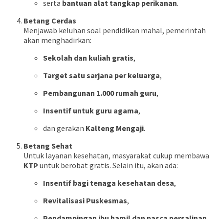
serta
bantuan alat tangkap perikanan
.
Betang Cerdas
Menjawab keluhan soal pendidikan mahal, pemerintah
akan menghadirkan:
Sekolah dan kuliah gratis
,
Target satu sarjana per keluarga
,
Pembangunan 1.000 rumah guru
,
Insentif untuk guru agama
,
dan gerakan
Kalteng Mengaji
.
Betang Sehat
Untuk layanan kesehatan, masyarakat cukup membawa
KTP
untuk berobat gratis. Selain itu, akan ada:
Insentif bagi tenaga kesehatan desa
,
Revitalisasi Puskesmas
,
Pendampingan ibu hamil dan pasca persalinan
,