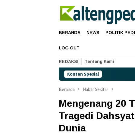
Loncat
ke
konten
BERANDA
NEWS
POLITIK PED
LOG OUT
REDAKSI
Tentang Kami
Konten Spesial
Harga Pertamax Naik,
Beranda
Habar Sekitar
Mengenang 20 T
Tragedi Dahsya
Dunia