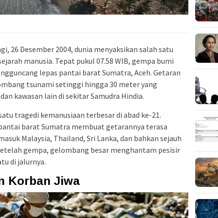
gi, 26 Desember 2004, dunia menyaksikan salah satu
sejarah manusia. Tepat pukul 07.58 WIB, gempa bumi
engguncang lepas pantai barat Sumatra, Aceh. Getaran
ombang tsunami setinggi hingga 30 meter yang
dan kawasan lain di sekitar Samudra Hindia.
 satu tragedi kemanusiaan terbesar di abad ke-21.
 pantai barat Sumatra membuat getarannya terasa
asuk Malaysia, Thailand, Sri Lanka, dan bahkan sejauh
setelah gempa, gelombang besar menghantam pesisir
u di jalurnya.
n Korban Jiwa