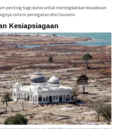
m penting bagi dunia untuk meningkatkan kesadaran
ngnya sistem peringatan dini tsunami.
dan Kesiapsiagaan
ibat Tsunami Aceh 20 Tahun Lalu. (©©AFP/Bay Ismoyo/Chaideer Mahyuddin)