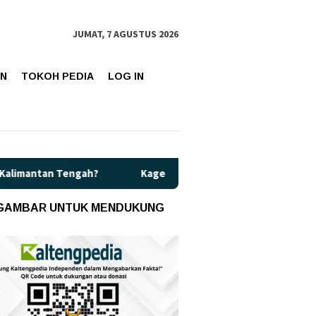
JUMAT, 7 AGUSTUS 2026
AN
TOKOH PEDIA
LOG IN
Kaget! Harga Pertamax di Kalteng Resmi Naik Jadi Rp16.650 pe
 GAMBAR UNTUK MENDUKUNG