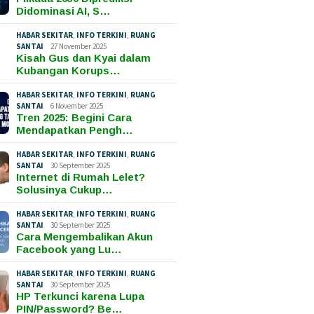
Didominasi AI, S…
HABAR SEKITAR
,
INFO TERKINI
,
RUANG
SANTAI
27 November 2025
Kisah Gus dan Kyai dalam
Kubangan Korups…
HABAR SEKITAR
,
INFO TERKINI
,
RUANG
SANTAI
6 November 2025
Tren 2025: Begini Cara
Mendapatkan Pengh…
HABAR SEKITAR
,
INFO TERKINI
,
RUANG
SANTAI
30 September 2025
Internet di Rumah Lelet?
Solusinya Cukup…
HABAR SEKITAR
,
INFO TERKINI
,
RUANG
SANTAI
30 September 2025
Cara Mengembalikan Akun
Facebook yang Lu…
HABAR SEKITAR
,
INFO TERKINI
,
RUANG
SANTAI
30 September 2025
HP Terkunci karena Lupa
PIN/Password? Be…