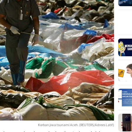
Korban jiwa tsunami Aceh. (REUTERS/Adrees Latif)