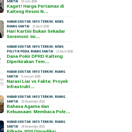
SANTAI
10 Juni 2026
Kaget! Harga Pertamax di
Kalteng Resmi N…
HABAR SEKITAR
,
INFO TERKINI
,
NEWS
,
RUANG SANTAI
21 April 2026
Hari Kartini Bukan Sekadar
Seremoni: Ini…
HABAR SEKITAR
,
INFO TERKINI
,
NEWS
,
POLITIK PEDIA
,
RUANG SANTAI
15 April 2026
Dana Pokir DPRD Kalteng
Diperkirakan Tem…
HABAR SEKITAR
,
INFO TERKINI
,
RUANG
SANTAI
9 Januari 2026
Narasi Liar vs Fakta: Proyek
Infrastrukt…
HABAR SEKITAR
,
INFO TERKINI
,
RUANG
SANTAI
25 Desember 2025
Bahasa Agama dan
Kekuasaan: Membaca Pole…
HABAR SEKITAR
,
INFO TERKINI
,
RUANG
SANTAI
24 Desember 2025
Pilkada 2030 Diprediksi