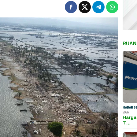
RUAN
HABAR S
2026
Harga
T…