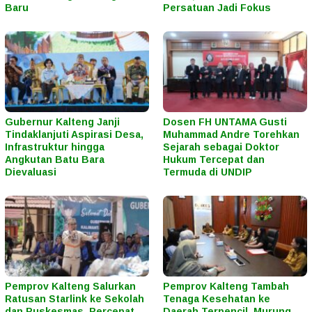
Baru
Persatuan Jadi Fokus
Gubernur Kalteng Janji
Dosen FH UNTAMA Gusti
Tindaklanjuti Aspirasi Desa,
Muhammad Andre Torehkan
Infrastruktur hingga
Sejarah sebagai Doktor
Angkutan Batu Bara
Hukum Tercepat dan
Dievaluasi
Termuda di UNDIP
Pemprov Kalteng Salurkan
Pemprov Kalteng Tambah
Ratusan Starlink ke Sekolah
Tenaga Kesehatan ke
dan Puskesmas, Percepat
Daerah Terpencil, Murung