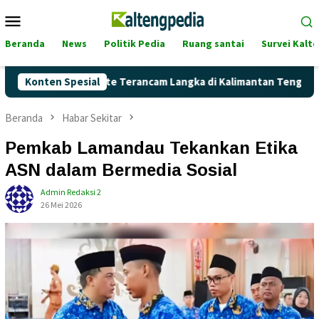
Loncat
Menu
ke
Mobile
konten
Beranda
News
Politik Pedia
Ruang santai
Survei Kalt
kah Pertalite Terancam Langka di Kalimantan Tengah?
Konten Spesial
Ka
Beranda
Habar Sekitar
Pemkab Lamandau Tekankan Etika
ASN dalam Bermedia Sosial
Admin Redaksi 2
26 Mei 2026