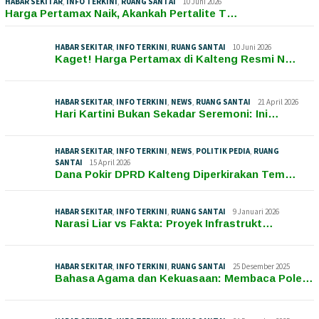
HABAR SEKITAR
,
INFO TERKINI
,
RUANG SANTAI
10 Juni 2026
Harga Pertamax Naik, Akankah Pertalite T…
HABAR SEKITAR
,
INFO TERKINI
,
RUANG SANTAI
10 Juni 2026
Kaget! Harga Pertamax di Kalteng Resmi N…
HABAR SEKITAR
,
INFO TERKINI
,
NEWS
,
RUANG SANTAI
21 April 2026
Hari Kartini Bukan Sekadar Seremoni: Ini…
HABAR SEKITAR
,
INFO TERKINI
,
NEWS
,
POLITIK PEDIA
,
RUANG
SANTAI
15 April 2026
Dana Pokir DPRD Kalteng Diperkirakan Tem…
HABAR SEKITAR
,
INFO TERKINI
,
RUANG SANTAI
9 Januari 2026
Narasi Liar vs Fakta: Proyek Infrastrukt…
HABAR SEKITAR
,
INFO TERKINI
,
RUANG SANTAI
25 Desember 2025
Bahasa Agama dan Kekuasaan: Membaca Pole…