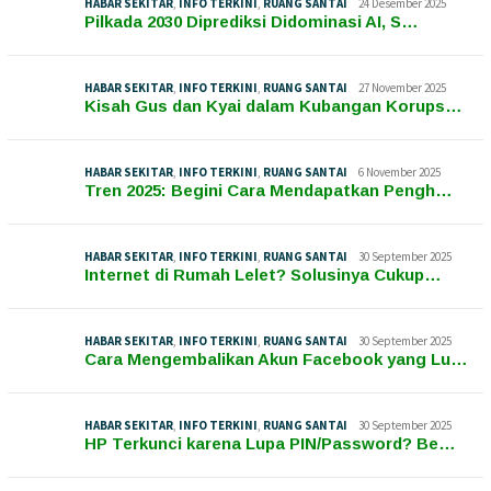
HABAR SEKITAR
,
INFO TERKINI
,
RUANG SANTAI
24 Desember 2025
Pilkada 2030 Diprediksi Didominasi AI, S…
HABAR SEKITAR
,
INFO TERKINI
,
RUANG SANTAI
27 November 2025
Kisah Gus dan Kyai dalam Kubangan Korups…
HABAR SEKITAR
,
INFO TERKINI
,
RUANG SANTAI
6 November 2025
Tren 2025: Begini Cara Mendapatkan Pengh…
HABAR SEKITAR
,
INFO TERKINI
,
RUANG SANTAI
30 September 2025
Internet di Rumah Lelet? Solusinya Cukup…
HABAR SEKITAR
,
INFO TERKINI
,
RUANG SANTAI
30 September 2025
Cara Mengembalikan Akun Facebook yang Lu…
HABAR SEKITAR
,
INFO TERKINI
,
RUANG SANTAI
30 September 2025
HP Terkunci karena Lupa PIN/Password? Be…